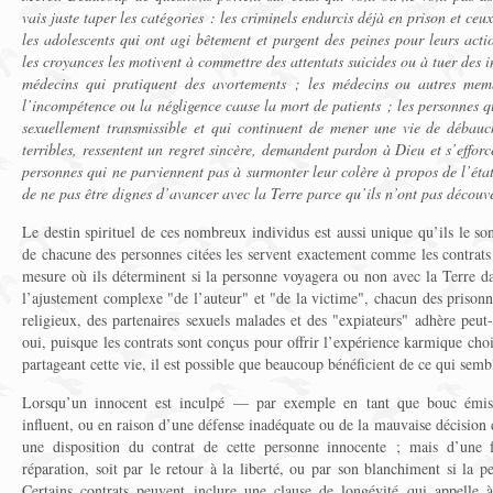
vais juste taper les catégories : les criminels endurcis déjà en prison et ceu
les adolescents qui ont agi bêtement et purgent des peines pour leurs actio
les croyances les motivent à commettre des attentats suicides ou à tuer des i
médecins qui pratiquent des avortements ; les médecins ou autres mem
l’incompétence ou la négligence cause la mort de patients ; les personnes q
sexuellement transmissible et qui continuent de mener une vie de débauc
terribles, ressentent un regret sincère, demandent pardon à Dieu et s’efforc
personnes qui ne parviennent pas à surmonter leur colère à propos de l’éta
de ne pas être dignes d’avancer avec la Terre parce qu’ils n’ont pas découve
Le destin spirituel de ces nombreux individus est aussi unique qu’ils le 
de chacune des personnes citées les servent exactement comme les contrats 
mesure où ils déterminent si la personne voyagera ou non avec la Terre da
l’ajustement complexe "de l’auteur" et "de la victime", chacun des prisonn
religieux, des partenaires sexuels malades et des "expiateurs" adhère peut-
oui, puisque les contrats sont conçus pour offrir l’expérience karmique choi
partageant cette vie, il est possible que beaucoup bénéficient de ce qui sembl
Lorsqu’un innocent est inculpé — par exemple en tant que bouc émiss
influent, ou en raison d’une défense inadéquate ou de la mauvaise décision
une disposition du contrat de cette personne innocente ; mais d’une 
réparation, soit par le retour à la liberté, ou par son blanchiment si la p
Certains contrats peuvent inclure une clause de longévité qui appelle à