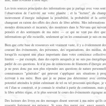
Les trois sources principales des informations que je partage avec vous sont
l’observation de l’activité sur votre planète ; et la "lecture" du cham
mouvement d’énergie indiquant la possibilité, la probabilité et la cert
changeant en raison des effets des choix de libre arbitre. Mes informations
mondes désincarnés et incarnés, des moniteurs dans le Nirvana qui suivent
pensées et des sentiments de ma mère — ce qui ne veut pas dire que j
informations qu’elle recueille, seulement qu’en les connaissant je suis en m
Bien que cette base de ressources soit vraiment vaste, il y a évidemment des l
courant des événements, des personnes, des organisations, des médias, des
lorsqu'ils occupent une place importante dans votre conscience collective
limitée — par exemple, dans des esprits auxquels je ne suis pas énergéti
parler de ces questions. Je n’ai pas de connexions de filaments d’énergie ave
je ne peux donc pas non plus répondre aux questions de nature personnelle
connaissances "générales" qui peuvent s’appliquer aux situations à prop
écrivent à ma mère. Bien que je ne puisse pas déterminer avec certit
potentiel atteindra le point culminant de tel ou tel processus spécifique, je 
où l’élan se construit, et je connais le résultat à partir du continuum, mais 
le libre arbitre règne, et le plus souvent le cours des événements zigzague a
Des lecteurs des livres ou des messages disent souvent à ma mère qu'ils
ressentir fortement ma présence. Si vous êtes parmi eux, soyez assuré