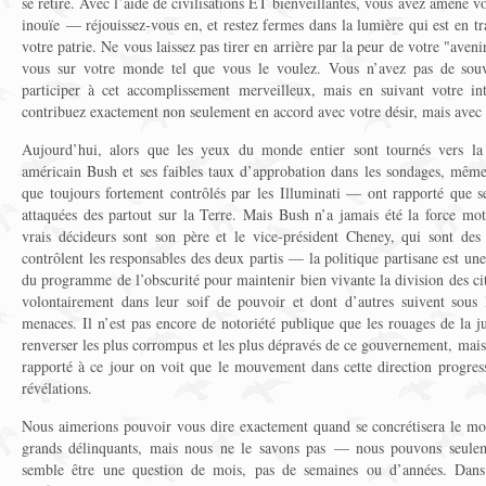
se retire. Avec l’aide de civilisations ET bienveillantes, vous avez amené v
inouïe — réjouissez-vous en, et restez fermes dans la lumière qui est en t
votre patrie. Ne vous laissez pas tirer en arrière par la peur de votre "aveni
vous sur votre monde tel que vous le voulez. Vous n’avez pas de souve
participer à cet accomplissement merveilleux, mais en suivant votre int
contribuez exactement non seulement en accord avec votre désir, mais avec v
Aujourd’hui, alors que les yeux du monde entier sont tournés vers la 
américain Bush et ses faibles taux d’approbation dans les sondages, mêm
que toujours fortement contrôlés par les Illuminati — ont rapporté que se
attaquées des partout sur la Terre. Mais Bush n’a jamais été la force mo
vrais décideurs sont son père et le vice-président Cheney, qui sont des
contrôlent les responsables des deux partis — la politique partisane est une 
du programme de l’obscurité pour maintenir bien vivante la division des c
volontairement dans leur soif de pouvoir et dont d’autres suivent sous 
menaces. Il n’est pas encore de notoriété publique que les rouages de la 
renverser les plus corrompus et les plus dépravés de ce gouvernement, mais 
rapporté à ce jour on voit que le mouvement dans cette direction progress
révélations.
Nous aimerions pouvoir vous dire exactement quand se concrétisera le mo
grands délinquants, mais nous ne le savons pas — nous pouvons seule
semble être une question de mois, pas de semaines ou d’années. Dans l