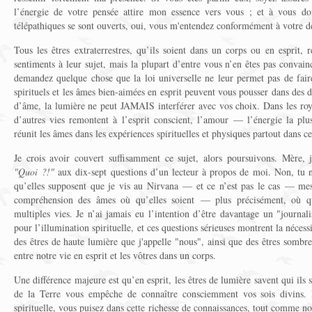
l’énergie de votre pensée attire mon essence vers vous ; et à vous d
télépathiques se sont ouverts, oui, vous m'entendez conformément à votre dé
Tous les êtres extraterrestres, qu’ils soient dans un corps ou en esprit,
sentiments à leur sujet, mais la plupart d’entre vous n’en êtes pas convain
demandez quelque chose que la loi universelle ne leur permet pas de faire
spirituels et les âmes bien-aimées en esprit peuvent vous pousser dans des 
d’âme, la lumière ne peut JAMAIS interférer avec vos choix. Dans les roya
d’autres vies remontent à l’esprit conscient, l’amour — l’énergie la plu
réunit les âmes dans les expériences spirituelles et physiques partout dans ce
Je crois avoir couvert suffisamment ce sujet, alors poursuivons. Mère, 
"Quoi ?!"
aux dix-sept questions d’un lecteur à propos de moi. Non, tu n’
qu’elles supposent que je vis au Nirvana — et ce n’est pas le cas — mes
compréhension des âmes où qu’elles soient — plus précisément, où
multiples vies. Je n’ai jamais eu l’intention d’être davantage un "journali
pour l’illumination spirituelle, et ces questions sérieuses montrent la néce
des êtres de haute lumière que j'appelle "nous", ainsi que des êtres sombres
entre notre vie en esprit et les vôtres dans un corps.
Une différence majeure est qu’en esprit, les êtres de lumière savent qui ils s
de la Terre vous empêche de connaître consciemment vos sois divins.
spirituelle, vous puisez dans cette richesse de connaissances, tout comme nou