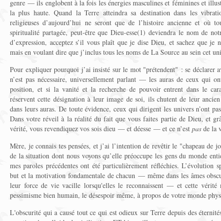
genre — ils englobent à la fois les énergies masculines et féminines et illu
la plus haute. Quand la Terre atteindra sa destination dans les vibrati
religieuses d’aujourd’hui ne seront que de l’histoire ancienne et où t
spiritualité partagée, peut-être que Dieu-esse(1) deviendra le nom de not
d’expression, acceptez s’il vous plaît que je dise Dieu, et sachez que je 
mais en voulant dire que j’inclus tous les noms de La Source au sein cet uni
Pour expliquer pourquoi j’ai insisté sur le mot "prétendent" : se déclarer a
n’est pas nécessaire, universellement parlant — les auras de ceux qui o
position, et si la vanité et la recherche de pouvoir entrent dans le ca
réservent cette désignation à leur image de soi, ils chutent de leur ancien 
dans leurs auras. De toute évidence, ceux qui dirigent les univers n’ont pa
Dans votre réveil à la réalité du fait que vous faites partie de Dieu, et gr
vérité, vous revendiquez vos sois dieu — et déesse — et ce n’est
pas
de la v
Mère, je connais tes pensées, et j’ai l’intention de revêtir le "chapeau de jo
de la situation dont nous voyons qu’elle préoccupe les gens du monde entie
mes paroles précédentes ont été particulièrement réfléchies. L’évolution sp
but et la motivation fondamentale de chacun — même dans les âmes obscure
leur force de vie vacille lorsqu'elles le reconnaissent — et cette vérité
pessimisme bien humain, le désespoir même, à propos de votre monde phys
L'obscurité qui a causé tout ce qui est odieux sur Terre depuis des éternités 