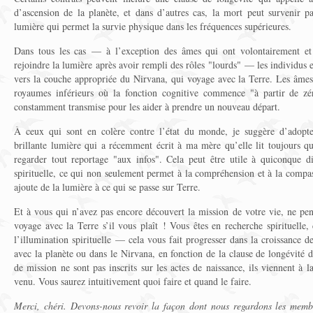
d’ascension de la planète, et dans d’autres cas, la mort peut survenir pa
lumière qui permet la survie physique dans les fréquences supérieures.
Dans tous les cas — à l’exception des âmes qui ont volontairement et
rejoindre la lumière après avoir rempli des rôles "lourds" — les individus
vers la couche appropriée du Nirvana, qui voyage avec la Terre. Les âmes 
royaumes inférieurs où la fonction cognitive commence "à partir de zé
constamment transmise pour les aider à prendre un nouveau départ.
À ceux qui sont en colère contre l’état du monde, je suggère d’adopte
brillante lumière qui a récemment écrit à ma mère qu’elle lit toujours qu
regarder tout reportage "aux infos". Cela peut être utile à quiconque d
spirituelle, ce qui non seulement permet à la compréhension et à la compa
ajoute de la lumière à ce qui se passe sur Terre.
Et à vous qui n’avez pas encore découvert la mission de votre vie, ne pe
voyage avec la Terre s’il vous plaît ! Vous êtes en recherche spirituelle, 
l’illumination spirituelle — cela vous fait progresser dans la croissance 
avec la planète ou dans le Nirvana, en fonction de la clause de longévité 
de mission ne sont pas inscrits sur les actes de naissance, ils viennent à
venu. Vous saurez intuitivement quoi faire et quand le faire.
Merci, chéri. Devons-nous revoir la façon dont nous regardons les memb