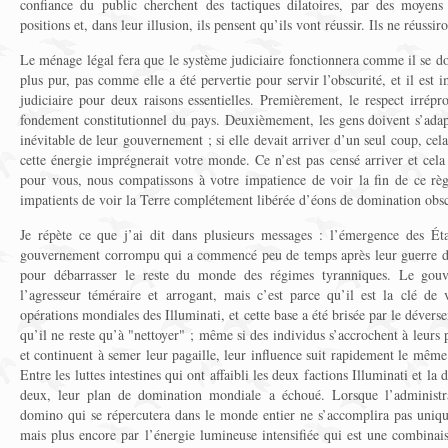
confiance du public cherchent des tactiques dilatoires, par des moyens 
positions et, dans leur illusion, ils pensent qu’ils vont réussir. Ils ne réussir
Le ménage légal fera que le système judiciaire fonctionnera comme il se doi
plus pur, pas comme elle a été pervertie pour servir l’obscurité, et il est 
judiciaire pour deux raisons essentielles. Premièrement, le respect irrép
fondement constitutionnel du pays. Deuxièmement, les gens doivent s’ada
inévitable de leur gouvernement ; si elle devait arriver d’un seul coup, cel
cette énergie imprégnerait votre monde. Ce n’est pas censé arriver et cel
pour vous, nous compatissons à votre impatience de voir la fin de ce 
impatients de voir la Terre complétement libérée d’éons de domination obs
Je répète ce que j’ai dit dans plusieurs messages : l’émergence des Ét
gouvernement corrompu qui a commencé peu de temps après leur guerre d’i
pour débarrasser le reste du monde des régimes tyranniques. Le gou
l’agresseur téméraire et arrogant, mais c’est parce qu’il est la clé de
opérations mondiales des Illuminati, et cette base a été brisée par le déver
qu’il ne reste qu’à "nettoyer" ; même si des individus s’accrochent à leurs
et continuent à semer leur pagaille, leur influence suit rapidement le mêm
Entre les luttes intestines qui ont affaibli les deux factions Illuminati et l
deux, leur plan de domination mondiale a échoué. Lorsque l’administra
domino qui se répercutera dans le monde entier ne s’accomplira pas uniq
mais plus encore par l’énergie lumineuse intensifiée qui est une combinai