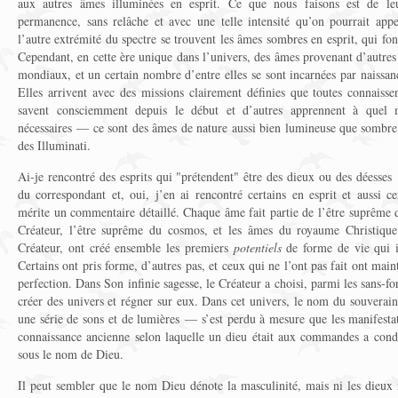
aux autres âmes illuminées en esprit. Ce que nous faisons est de le
permanence, sans relâche et avec une telle intensité qu’on pourrait app
l’autre extrémité du spectre se trouvent les âmes sombres en esprit, qui fo
Cependant, en cette ère unique dans l’univers, des âmes provenant d’autres c
mondiaux, et un certain nombre d’entre elles se sont incarnées par naissan
Elles arrivent avec des missions clairement définies que toutes connaisse
savent consciemment depuis le début et d’autres apprennent à quel 
nécessaires — ce sont des âmes de nature aussi bien lumineuse que sombre, 
des Illuminati.
Ai-je rencontré des esprits qui "prétendent" être des dieux ou des déesses
du correspondant et, oui, j’en ai rencontré certains en esprit et aussi c
mérite un commentaire détaillé. Chaque âme fait partie de l’être suprême d
Créateur, l’être suprême du cosmos, et les âmes du royaume Christique
Créateur, ont créé ensemble les premiers
potentiels
de forme de vie qui i
Certains ont pris forme, d’autres pas, et ceux qui ne l’ont pas fait ont mai
perfection. Dans Son infinie sagesse, le Créateur a choisi, parmi les sans-f
créer des univers et régner sur eux. Dans cet univers, le nom du souverai
une série de sons et de lumières — s’est perdu à mesure que les manifestat
connaissance ancienne selon laquelle un dieu était aux commandes a condui
sous le nom de Dieu.
Il peut sembler que le nom Dieu dénote la masculinité, mais ni les dieux 