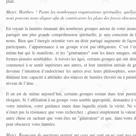
plait.
Merci, Matthew ! Parmi les nombreuses organisations spirituelles, quelles 
nous pouvons nous aligner afin de contrecarrer les plans des forces obscure
En voyant la lumière émanant des nombreux groupes autour de votre monde, 
partager une plus grande compréhension spirituelle, je suis conscient de 
noms. Bien que l’énergie orientée vers un désir partagé augmente de faço
participants, l’appartenance à un groupe n’est pas obligatoire. C’est l’é
même but qui le manifeste, et les "générateurs" sont les âmes uniques, où
formes-pensées semblables. À travers les âges, certains groupes qui ont dém
commencé à se sentir supérieurs aux autres, et leur intention initiale de gra
devenue l’intention d’endoctriner les autres avec leurs philosophies, sou
diminué leur capacité à atteindre des sources de lumière élevées ou à puise
niveau de l’âme.
Il en est de même aujourd’hui, certains groupes restant dans leur pureté 
éloignés. Si l’affiliation à un groupe vous semble appropriée, demandez à 
votre intuition, votre guidance innée dans laquelle réside la vérité. Ne
n’émet pas la résonance que vous recherchez ; glanez simplement la valeur of
autre chose en sachant que vous êtes un "générateur" et que, dans votre d
peut obscurcir votre lumière.
Merci. Beaucoup de questions portent sur ceux qui vont ou ne vont pas asc