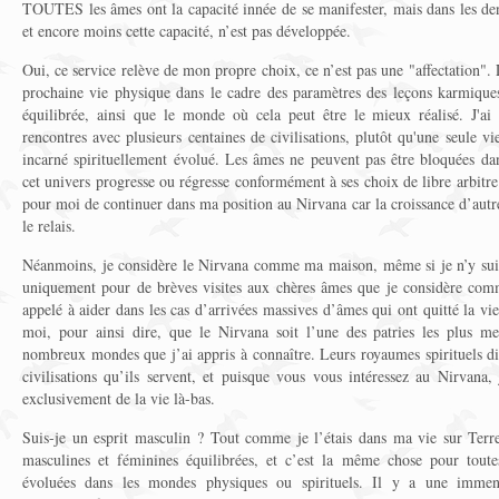
TOUTES les âmes ont la capacité innée de se manifester, mais dans les dens
et encore moins cette capacité, n’est pas développée.
Oui, ce service relève de mon propre choix, ce n’est pas une "affectation". 
prochaine vie physique dans le cadre des paramètres des leçons karmique
équilibrée, ainsi que le monde où cela peut être le mieux réalisé. J'ai
rencontres avec plusieurs centaines de civilisations, plutôt qu'une seule
incarné spirituellement évolué. Les âmes ne peuvent pas être bloquées d
cet univers progresse ou régresse conformément à ses choix de libre arbitr
pour moi de continuer dans ma position au Nirvana car la croissance d’autr
le relais.
Néanmoins, je considère le Nirvana comme ma maison, même si je n’y suis
uniquement pour de brèves visites aux chères âmes que je considère comm
appelé à aider dans les cas d’arrivées massives d’âmes qui ont quitté la vi
moi, pour ainsi dire, que le Nirvana soit l’une des patries les plus mer
nombreux mondes que j’ai appris à connaître. Leurs royaumes spirituels di
civilisations qu’ils servent, et puisque vous vous intéressez au Nirvana,
exclusivement de la vie là-bas.
Suis-je un esprit masculin ? Tout comme je l’étais dans ma vie sur Terre
masculines et féminines équilibrées, et c’est la même chose pour toutes
évoluées dans les mondes physiques ou spirituels. Il y a une immens