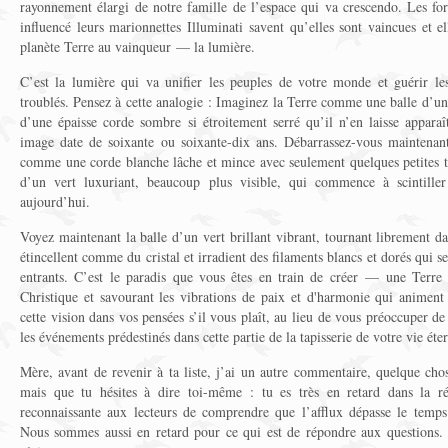
rayonnement élargi de notre famille de l’espace qui va crescendo. Les for
influencé leurs marionnettes Illuminati savent qu’elles sont vaincues et e
planète Terre au vainqueur — la lumière.
C’est la lumière qui va unifier les peuples de votre monde et guérir le
troublés. Pensez à cette analogie : Imaginez la Terre comme une balle d’un 
d’une épaisse corde sombre si étroitement serré qu’il n’en laisse appara
image date de soixante ou soixante-dix ans. Débarrassez-vous maintenant
comme une corde blanche lâche et mince avec seulement quelques petites tac
d’un vert luxuriant, beaucoup plus visible, qui commence à scintille
aujourd’hui.
Voyez maintenant la balle d’un vert brillant vibrant, tournant librement dan
étincellent comme du cristal et irradient des filaments blancs et dorés qui 
entrants. C’est le paradis que vous êtes en train de créer — une Terre 
Christique et savourant les vibrations de paix et d'harmonie qui animent
cette vision dans vos pensées s’il vous plaît, au lieu de vous préoccuper 
les événements prédestinés dans cette partie de la tapisserie de votre vie éter
Mère, avant de revenir à ta liste, j’ai un autre commentaire, quelque chos
mais que tu hésites à dire toi-même : tu es très en retard dans la ré
reconnaissante aux lecteurs de comprendre que l’afflux dépasse le temps
Nous sommes aussi en retard pour ce qui est de répondre aux questions. M