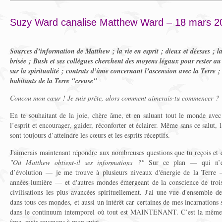
Suzy Ward canalise Matthew Ward – 18 mars 2
Sources d’information de Matthew ; la vie en esprit ; dieux et déesses ; l
brisée ; Bush et ses collègues cherchent des moyens légaux pour rester au
sur la spiritualité ; contrats d’âme concernant l’ascension avec la Terre ;
habitants de la Terre "creuse"
Coucou mon cœur ! Je suis prête, alors comment aimerais-tu commencer ?
En te souhaitant de la joie, chère âme, et en saluant tout le monde ave
l’esprit et encourager, guider, réconforter et éclairer. Même sans ce salut, 
sont toujours d’atteindre les cœurs et les esprits réceptifs.
J'aimerais maintenant répondre aux nombreuses questions que tu reçois et qu
"Où Matthew obtient-il ses informations ?"
Sur ce plan — qui n’es
d’évolution — je me trouve à plusieurs niveaux d'énergie de la Terre 
années-lumière — et d'autres mondes émergeant de la conscience de trois
civilisations les plus avancées spirituellement. J'ai une vue d'ensemble 
dans tous ces mondes, et aussi un intérêt car certaines de mes incarnatio
dans le continuum intemporel où tout est MAINTENANT. C’est la même 
âme, mais revenons à mon sujet.