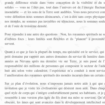
grande différence réside dans votre conception de la visibilité et d
solides — vous ne l’êtes pas, tout dans l’univers est de l’énergie fluct
insondable — et les sons de la Terre sont audibles. Vous nous percevez com
votre définition nous sommes désincarnés, c’est-à-dire sans corps physiques,
nos mondes, ne sommes pas invisibles ou silencieux, nous le sommes seulem
et de l’ouïe de troisième densité.
Pour répondre à une autre des questions : Non, les royaumes spirituels ne son
d’orbites fixes ; leurs limites sont flexibles et ils "planent" à proximit
servent.
Quant à ce que je fais la plupart du temps, ma spécialité est le service, qui 
petit domaine par rapport aux autres domaines du service de lumière dans
années au Nirvana après ma dernière vie sur Terre, je suis passé de l’
responsabilité des millions de personnes qui composent le secteur de l'aide
huit ans selon votre calendrier, l’expérience m’a conduit à mon service
l’amélioration des royaumes spirituels des mondes incarnés dans un certain
Sur ce plan d’évolution, nous n’imposons jamais notre aide à qui que c
invitation que je visite les civilisations qui désirent mon aide. Dans ch
quel style de corps qui s’intègre confortablement parmi ses habitants, et j
ressemble à une version plus âgée du fils dont ma mère se souvient. Qu’el
obscure, les âmes qui sont avancées dans le développement intellectuel on