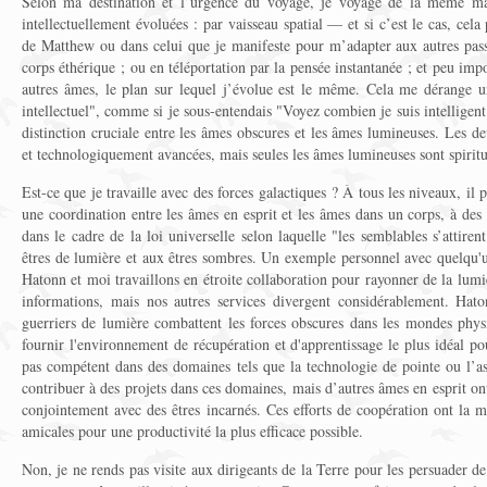
Selon ma destination et l’urgence du voyage, je voyage de la même man
intellectuellement évoluées : par vaisseau spatial — et si c’est le cas, cel
de Matthew ou dans celui que je manifeste pour m’adapter aux autres pass
corps éthérique ; ou en téléportation par la pensée instantanée ; et peu im
autres âmes, le plan sur lequel j’évolue est le même. Cela me dérange 
intellectuel", comme si je sous-entendais "Voyez combien je suis intelligent
distinction cruciale entre les âmes obscures et les âmes lumineuses. Les de
et technologiquement avancées, mais seules les âmes lumineuses sont spirit
Est-ce que je travaille avec des forces galactiques ? À tous les niveaux, i
une coordination entre les âmes en esprit et les âmes dans un corps, à des
dans le cadre de la loi universelle selon laquelle "les semblables s’attire
êtres de lumière et aux êtres sombres. Un exemple personnel avec quelqu'
Hatonn et moi travaillons en étroite collaboration pour rayonner de la lumiè
informations, mais nos autres services divergent considérablement. Haton
guerriers de lumière combattent les forces obscures dans les mondes physiq
fournir l'environnement de récupération et d'apprentissage le plus idéal po
pas compétent dans des domaines tels que la technologie de pointe ou l’a
contribuer à des projets dans ces domaines, mais d’autres âmes en esprit ont c
conjointement avec des êtres incarnés. Ces efforts de coopération ont la m
amicales pour une productivité la plus efficace possible.
Non, je ne rends pas visite aux dirigeants de la Terre pour les persuader de 