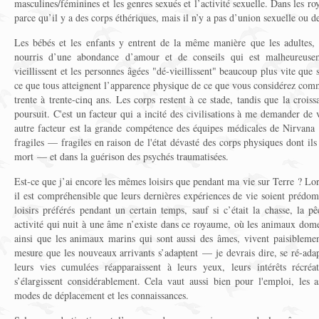
masculines/féminines et les genres sexués et l’activité sexuelle. Dans les roy
parce qu’il y a des corps éthériques, mais il n’y a pas d’union sexuelle ou d
Les bébés et les enfants y entrent de la même manière que les adultes, 
nourris d’une abondance d’amour et de conseils qui est malheureuse
vieillissent et les personnes âgées "dé-vieillissent" beaucoup plus vite que 
ce que tous atteignent l’apparence physique de ce que vous considérez comme
trente à trente-cinq ans. Les corps restent à ce stade, tandis que la croissan
poursuit. C'est un facteur qui a incité des civilisations à me demander de 
autre facteur est la grande compétence des équipes médicales de Nirvana d
fragiles — fragiles en raison de l'état dévasté des corps physiques dont i
mort — et dans la guérison des psychés traumatisées.
Est-ce que j’ai encore les mêmes loisirs que pendant ma vie sur Terre ? Lor
il est compréhensible que leurs dernières expériences de vie soient prédomi
loisirs préférés pendant un certain temps, sauf si c’était la chasse, la 
activité qui nuit à une âme n’existe dans ce royaume, où les animaux dome
ainsi que les animaux marins qui sont aussi des âmes, vivent paisibleme
mesure que les nouveaux arrivants s’adaptent — ​​je devrais dire, se ré-adapt
leurs vies cumulées réapparaissent à leurs yeux, leurs intérêts récréat
s’élargissent considérablement. Cela vaut aussi bien pour l'emploi, les as
modes de déplacement et les connaissances.