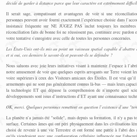
décidé de garder à distance parce que leur caractère est extrêmement difficil
Il serait sage, compatissant et avantageux de voir si une réconciliati
personnes peuvent avoir fourni exactement l’expérience choisie dans l’acco
insistance fréquente sur NE JUGEZ PAS inclut toujours les membres d
réconciliation faits de bonne foi ne réussissent pas, continuez avec pardon e
votre tentative s’enregistre avec celle de toutes les personnes concernées.
Les États-Unis ont-ils mis au point un vaisseau spatial capable d’abattre 
et si oui, ces derniers le savent-ils et peuvent-ils se défendre ?
Nous saluons avec joie leurs initiatives visant à maintenir l’espace à l’ab
notre amusement de voir que quelques esprits arrogants sur Terre voient l
voire supérieurs à ceux des Visiteurs amicaux des Étoiles. Il est vrai qu’il 
armements qui ne sont pas généralement connus là-bas — mais leurs capacit
la technologie ET qui dépasse la compréhension de n’importe quel scie
développements sont issus d’instructions d’ET ayant une connaissance techn
OK, merci. Quelques personnes remettent en question l’existence d’une "terr
La planète n’a jamais été "solide", mais depuis sa formation, il n'y a pas 
surface. Certaines âmes qui ont péri physiquement dans les civilisations lém
choisi de revenir à une vie Terrestre et ont formé une patrie à l'abri des 
qu'ils viendraient avec une configuration cellulaire influencée par l'obscur