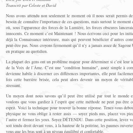
Transcrit par Celeste et David
Nous avons attendu non seulement le moment où il nous serait permis de 
besoin de connaître l'importance de ces questions, mais surtout le moment 
où, sous l'apparence des forces de la Lumière, les forces obscures lancerai
innocents. Ce moment c’est Maintenant ! Nous écrivons ceci pour les initi
déjà la Connaissance intérieure, mais qui peuvent bénéficier d’autres conna
peut-être pas. Nous croyons fermement qu’il n’y a jamais assez de Sagesse U
en pratique au quotidien.
La plupart des gens ont un problème majeur pour déterminer si c’est leur inte
de la Voix de l’Âme. C’est une "condition humaine", assez simple à corr
devienne habile à discerner ces différences importantes, elle peut facilem
fois cette barrière brisée, cela peut alors devenir un moyen de vérita
stressant.
Un moyen dont nous savons qu’il peut être utilisé par tout le monde e
voulons que vous gardiez à l’esprit que cette méthode ne peut pas être c
esprit. Voici la technique pour trouver la bonne réponse. Tenez-vous deb
physique ne vous oblige à rester assis — soyez pieds nus, placez vos pied
l’autre et fermez les yeux. Soyez DÉTENDU. Dans cette position, levez v
soit tendu droit devant vous, à la hauteur de la poitrine, les paumes ouvertes
vous que les bras sont à un niveau équilibré et confortable.