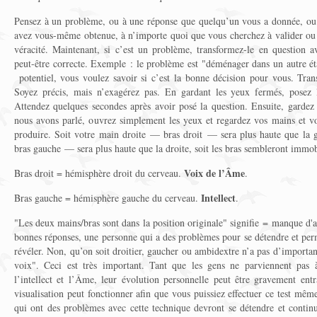
Pensez à un problème, ou à une réponse que quelqu’un vous a donnée, ou 
avez vous-même obtenue, à n’importe quoi que vous cherchez à valider ou 
véracité. Maintenant, si c’est un problème, transformez-le en question 
peut-être correcte. Exemple : le problème est "déménager dans un autre é
potentiel, vous voulez savoir si c’est la bonne décision pour vous. Tra
Soyez précis, mais n’exagérez pas. En gardant les yeux fermés, posez 
Attendez quelques secondes après avoir posé la question. Ensuite, gardez 
nous avons parlé, ouvrez simplement les yeux et regardez vos mains et vo
produire. Soit votre main droite — bras droit — sera plus haute que l
bras gauche — sera plus haute que la droite, soit les bras sembleront immob
Voix de l’Âme
Bras droit = hémisphère droit du cerveau.
.
Intellect
Bras gauche = hémisphère gauche du cerveau.
.
"Les deux mains/bras sont dans la position originale" signifie = manque d'as
bonnes réponses, une personne qui a des problèmes pour se détendre et perm
révéler. Non, qu’on soit droitier, gaucher ou ambidextre n’a pas d’importa
voix". Ceci est très important. Tant que les gens ne parviennent pas 
l’intellect et l’Âme, leur évolution personnelle peut être gravement en
visualisation peut fonctionner afin que vous puissiez effectuer ce test mê
qui ont des problèmes avec cette technique devront se détendre et continu