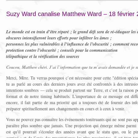
Suzy Ward canalise Matthew Ward – 18 février
Le monde est en train d’être réparé ; le grand défi sera de ré-éduquer les a
obscures intensifieront leurs efforts pour infiltrer les âmes ;
personnes les plus vulnérables à l’influence de l’obscurité ; comment rec
protection contre l’obscurité ; conseils pour la communication
télépathique et la vérification des sources
Coucou, Matthew chéri. J’ai l’information que tu m’avais demandée et je su
Merci, Mère. Tu verras pourquoi c’est nécessaire pour cette "édition spécia
tu as parlé au cours des derniers jours avez été confrontés à des intrusi
intentions sombres — cela se produit partout sur Terre, et c’est la raison 
format et de notre timing habituels. L'importance de ce message est diffé
encore, il fait partie de ma priorité qui a toujours été de fournir des i
préparer spirituellement aux changements en cours et à ceux à venir.
Vous ne pouvez pas connaître les événements tonitruants qui ne sont pas app
paraître plus sombre que jamais. Une projection qui émerge même parmi ce
est qu'il pourrait s'écouler des années avant que le statu quo, ou le p
corrigé ; et de l’avis des pragmatiques les plus pessimistes, il est trop t