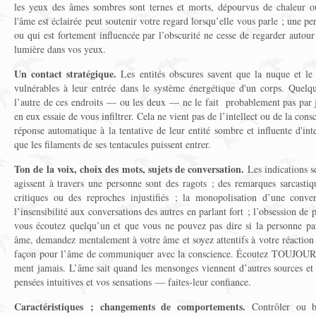
les yeux des âmes sombres sont ternes et morts, dépourvus de chaleur 
l'âme est éclairée peut soutenir votre regard lorsqu’elle vous parle ; une 
ou qui est fortement influencée par l’obscurité ne cesse de regarder autour
lumière dans vos yeux.
Un contact stratégique.
Les entités obscures savent que la nuque et le 
vulnérables à leur entrée dans le système énergétique d'un corps. Quelq
l’autre de ces endroits — ou les deux — ne le fait probablement pas par j
en eux essaie de vous infiltrer. Cela ne vient pas de l’intellect ou de la cons
réponse automatique à la tentative de leur entité sombre et influente d'int
que les filaments de ses tentacules puissent entrer.
Ton de la voix, choix des mots, sujets de conversation.
Les indications se
agissent à travers une personne sont des ragots ; des remarques sarcastiq
critiques ou des reproches injustifiés ; la monopolisation d’une conv
l’insensibilité aux conversations des autres en parlant fort ; l’obsession de 
vous écoutez quelqu’un et que vous ne pouvez pas dire si la personne pa
âme, demandez mentalement à votre âme et soyez attentifs à votre réaction
façon pour l’âme de communiquer avec la conscience. Écoutez TOUJOURS
ment jamais. L’âme sait quand les mensonges viennent d’autres sources et v
pensées intuitives et vos sensations — faites-leur confiance.
Caractéristiques ; changements de comportements.
Contrôler ou ble