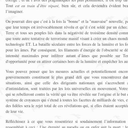
Tout
est en train d’être réparé,
bien sûr, et cela deviendra évident b
l’imaginer.
On pourrait dire que c’est à la fois la "bonne" et la "mauvaise" nouvelle, p
que leur temps est irrévocablement révolu et qu’il s’est soldé par un échec
Terre et tous ses peuples liés dans la négativité de troisième densité comm
que toute autre tentative de terrorisme massif visant à créer un chaos mondi
technologie ET. La bataille séculaire entre les forces de la lumière et les fo
pour les âmes. Par conséquent, les filaments d’énergie de l'obscurité se d
intensité maximales pour infiltrer autant d’âmes que possible sur Ter
d'opportunité pour en attirer certaines hors de la lumière et empêcher les aut
Vous pouvez penser que les mesures actuelles et potentiellement encore
gouvernements constituent le plus grand défi que vous rencontrerez d
situations, ainsi que celle des dirigeants nationaux qui s'accrochent
d'intimidation, sont traitées par les lois universelles en mouvement. Votr
qui se rebelleront contre la vérité qui va être révélée sur l'origine et le but
système de croyances qui s’étend à toutes les facettes de milliards de vies, et
des fidèles sera le rejet total de ces révélations qui, si elles étaient accep
de leur vie.
Réfléchissez à ce que vous ressentiriez si soudainement l’information
ressemblait à ceci : Une éternité au paradis ou en enfer suit la mort ; les