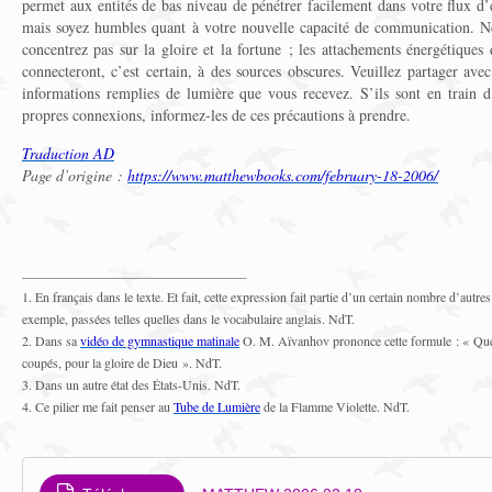
permet aux entités de bas niveau de pénétrer facilement dans votre flux d
mais soyez humbles quant à votre nouvelle capacité de communication. Ne
concentrez pas sur la gloire et la fortune ; les attachements énergétiques
connecteront, c’est certain, à des sources obscures. Veuillez partager avec
informations remplies de lumière que vous recevez. S’ils sont en train d
propres connexions, informez-les de ces précautions à prendre.
Traduction AD
Page d’origine :
https://www.matthewbooks.com/february-18-2006/
1. En français dans le texte. Et fait, cette expression fait partie d’un certain nombre d’aut
exemple, passées telles quelles dans le vocabulaire anglais. NdT.
2.
Dans sa
vidéo de gymnastique matinale
O. M. Aïvanhov prononce cette formule : « Que t
coupés, pour la gloire de Dieu ». NdT.
3.
Dans un autre état des États-Unis. NdT.
4.
Ce pilier me fait penser au
Tube de Lumière
de la Flamme Violette. NdT.