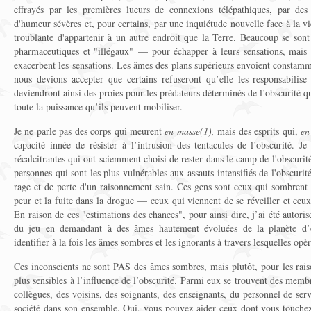
effrayés par les premières lueurs de connexions télépathiques, par des
d'humeur sévères et, pour certains, par une inquiétude nouvelle face à la v
troublante d'appartenir à un autre endroit que la Terre. Beaucoup se so
pharmaceutiques et "illégaux" — pour échapper à leurs sensations, mais 
exacerbent les sensations. Les âmes des plans supérieurs envoient constamm
nous devions accepter que certains refuseront qu’elle les responsabilise 
deviendront ainsi des proies pour les prédateurs déterminés de l’obscurité q
toute la puissance qu’ils peuvent mobiliser.
Je ne parle pas des corps qui meurent
en masse(1),
mais des esprits qui,
en
capacité innée de résister à l’intrusion des tentacules de l’obscurité. 
récalcitrantes qui ont sciemment choisi de rester dans le camp de l'obscurité
personnes qui sont les plus vulnérables aux assauts intensifiés de l'obscurité
rage et de perte d'un raisonnement sain. Ces gens sont ceux qui sombrent 
peur et la fuite dans la drogue — ceux qui viennent de se réveiller et ceux
En raison de ces "estimations des chances", pour ainsi dire, j’ai été autorisé
du jeu en demandant à des âmes hautement évoluées de la planète d
identifier à la fois les âmes sombres et les ignorants à travers lesquelles opè
Ces inconscients ne sont PAS des âmes sombres, mais plutôt, pour les raiso
plus sensibles à l’influence de l’obscurité. Parmi eux se trouvent des memb
collègues, des voisins, des soignants, des enseignants, du personnel de ser
société dans son ensemble. Oui, vous pouvez aider ceux dont vous touchez 