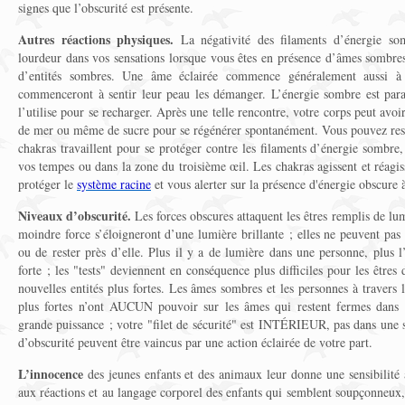
signes que l’obscurité est présente.
Autres réactions physiques.
La négativité des filaments d’énergie som
lourdeur dans vos sensations lorsque vous êtes en présence d’âmes sombres
d’entités sombres. Une âme éclairée commence généralement aussi à s
commenceront à sentir leur peau les démanger. L’énergie sombre est parasi
l’utilise pour se recharger. Après une telle rencontre, votre corps peut avo
de mer ou même de sucre pour se régénérer spontanément. Vous pouvez resse
chakras travaillent pour se protéger contre les filaments d’énergie sombre,
vos tempes ou dans la zone du troisième œil. Les chakras agissent et réagis
protéger le
système racine
et vous alerter sur la présence d'énergie obscure 
Niveaux d’obscurité.
Les forces obscures attaquent les êtres remplis de lum
moindre force s’éloigneront d’une lumière brillante ; elles ne peuvent pas
ou de rester près d’elle. Plus il y a de lumière dans une personne, plus l
forte ; les "tests" deviennent en conséquence plus difficiles pour les êtres
nouvelles entités plus fortes. Les âmes sombres et les personnes à travers les
plus fortes n’ont AUCUN pouvoir sur les âmes qui restent fermes dans l
grande puissance ; votre "filet de sécurité" est INTÉRIEUR, pas dans une
d’obscurité peuvent être vaincus par une action éclairée de votre part.
L’innocence
des jeunes enfants et des animaux leur donne une sensibilité a
aux réactions et au langage corporel des enfants qui semblent soupçonneux