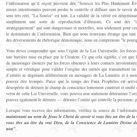
l’information qu’il reçoit provient des "Sources les Plus Hautement É
mieux intentionnées peuvent perdre le contrôle et diffuser sans le savoir 
sens très réel, "La Source" est tout. La validité de la vérité est détermina
simplement une sorte de reproduction d'illusions. Ce sont des "ill
stratégiquement" qui sont dangereuses et mortelles, non seulement pour ceu
le destinataire de l’information. Bien que nous trouvions étrange que tan
des déversements de rhétorique démoniaque, nous en comprenons "le pourq
Vous devez comprendre que sous l’égide de la Loi Universelle, les forces
une barrière mise en place par le Créateur. Ce que cela signifie, c’est que lo
de mensonges énoncés par les forces obscures à leurs contacts involontaire
simple et véridique pour valider l’origine des entités qui transmettent o
d’entités se déguisent délibérément en messagers de La Lumière et à moi
pouvez être trompés. Parce que le temps des Faux Prophètes est arrivé,
désespérée de détruire le champ de conscience lentement construit et unifié 
vertu de cette Loi Universelle, vous pouvez non seulement déterminer l’or
pouvez également le détruire — détruire l’entité qui contrôle la personne, 
Lorsque vous recevez des informations, vérifiez la source de l’informa
maintenant au nom de Jésus le Christ de savoir si vous êtes un être de la 
vous êtes un être du vrai Dieu, de la Conscience de Lumière Divine d
non".