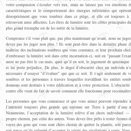
votre compassion s’écouler vers eux, mais ne laissez pas vos émotions êt
caractéristiques et le comportement des énergies inférieures qui opèren
désespérément que vous tombiez dans ce piège, et elle est toujours à l
retrouvent ainsi affectées. Les êtres de lumière sont les cibles principales 
plus grand triomphe est de les sortir de la lumière.
Comprenez s’il vous plaît que, pas plus maintenant qu’avant, nous ne ju
devez pas les juger non plus ! Ils sont peut-être dans la dernière phase 
maîtrise des inclinations sombres que vous constatez, et leur prochain choi
d'embrasser la lumière soit dans cette incarnation-ci, soit en "passant l'e
aussi ne pas être le cas mais, quoi qu’il en soit, le jugement de quiconque
et lui porte préjudice. De plus, le degré d’obscurité chez un individu n’
nécessaire d’essayer "d’évaluer" qui que ce soit. Il s’agit seulement de vo
sombres et les personnes à travers lesquelles travaillent les entités som
donnons sont destinés à votre édification et à votre protection. L'obscurit
contre elle vient du fait de savoir comment elle fonctionne pour reconnaître 
Les personnes que vous connaissez et que vous aimez peuvent répondre à
l’intensité toujours plus grande qui rayonne sur Terre à partir d’une 
Néanmoins, l’acceptation de la lumière relève d’un choix individuel —
propre chemin, pas celui des autres. Vous devez être prêts à rester fermes
voyez des gens qui vous sont chers choisir de quitter la planète, soit parc
soit parce qu’ils refusent d’accepter la vérité des révélations à venir. Vous