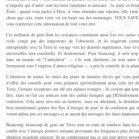
n’importe qui d’autre sont les liens familiaux et amicaux ; la seule civilisat
Terre ; quand vous parlez à Dieu, si vous entendez une réponse, elle vient 
chose que cela, toute votre vie est basée sur des mensonges. VOUS SAVEZ 
vous rejetteriez cette information de tout votre être.
Ces milliards de gens dont les croyances constituent aussi
leur être même
n
voile conçu par des imposteurs de l’obscurité, et ils réagiront comm
entreprendre avec la Terre le voyage vers les densités supérieures, leur ré
universelles sera essentielle. Et douloureuse. Pour beaucoup, il sera tro
dans un monde où "l’antéchrist" — s’ils sont chrétiens, ou tout autre 
fermement sous l’emprise d’autres religions — a pris le contrôle de la plan
L’intention de toutes les âmes des plans de lumière élevés qui vous parle
d’offrir des conseils pour vous préparer spirituellement pour cette ère 
Terre. Certains récepteurs ont été eux-mêmes trompés ; ils croient que leur
être, mais en fait ces sources sont des entités basiques qui DÉSinforment
confusion. Cela aussi sera mis en lumière, mais en attendant, la désinfor
bien intentionnés génère des flux d’énergie de peur et de confusion qui at
voient même pas ces messages-ci ni aucun des messages des âmes hautement
Beaucoup, beaucoup de gens sur Terre sont en train de sombrer dans les ef
conflit avec l’énergie positive entrante provenant des fréquences plus élevé
situation mondiale empirer, ils ne comprennent pas ce qui leur arrive perso