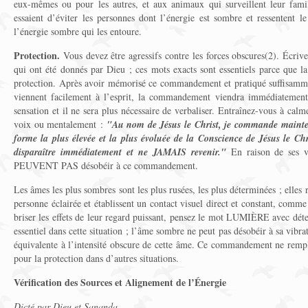
eux-mêmes ou pour les autres, et aux animaux qui surveillent leur fam
essaient d’éviter les personnes dont l’énergie est sombre et ressentent l
l’énergie sombre qui les entoure.
Protection.
Vous devez être agressifs contre les forces obscures(2). Écriv
qui ont été donnés par Dieu ; ces mots exacts sont essentiels parce que la 
protection. Après avoir mémorisé ce commandement et pratiqué suffisamme
viennent facilement à l’esprit, la commandement viendra immédiateme
sensation et il ne sera plus nécessaire de verbaliser. Entraînez-vous à calme
voix ou mentalement :
"Au nom de Jésus le Christ, je commande mainten
forme la plus élevée et la plus évoluée de la Conscience de Jésus le Chr
disparaître immédiatement et ne JAMAIS revenir."
En raison de ses v
PEUVENT PAS désobéir à ce commandement.
Les âmes les plus sombres sont les plus rusées, les plus déterminées ; elles 
personne éclairée et établissent un contact visuel direct et constant, comm
briser les effets de leur regard puissant, pensez le mot LUMIÈRE avec d
essentiel dans cette situation ; l’âme sombre ne peut pas désobéir à sa vibrat
équivalente à l’intensité obscure de cette âme. Ce commandement ne rempla
pour la protection dans d’autres situations.
Vérification des Sources et Alignement de l’Énergie
Dicté par Dieu et Sananda