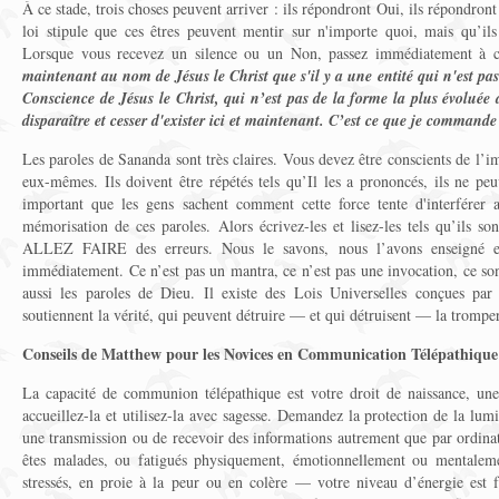
À ce stade, trois choses peuvent arriver : ils répondront Oui, ils répondront
loi stipule que ces êtres peuvent mentir sur n'importe quoi, mais qu’il
Lorsque vous recevez un silence ou un Non, passez immédiatement à 
maintenant au nom de Jésus le Christ que s'il y a une entité qui n'est pas
Conscience de Jésus le Christ, qui n’est pas de la forme la plus évoluée 
disparaître et cesser d'exister ici et maintenant. C’est ce que je command
Les paroles de Sananda sont très claires. Vous devez être conscients de l’i
eux-mêmes. Ils doivent être répétés tels qu’Il ​​les a prononcés, ils ne peu
important que les gens sachent comment cette force tente d'interférer 
mémorisation de ces paroles. Alors écrivez-les et lisez-les tels qu’ils s
ALLEZ FAIRE des erreurs. Nous le savons, nous l’avons enseigné et
immédiatement. Ce n’est pas un mantra, ce n’est pas une invocation, ce so
aussi les paroles de Dieu. Il existe des Lois Universelles conçues pa
soutiennent la vérité, qui peuvent détruire — et qui détruisent — la tromper
Conseils de Matthew pour les Novices en Communication Télépathique
La capacité de communion télépathique est votre droit de naissance, un
accueillez-la et utilisez-la avec sagesse. Demandez la protection de la lum
une transmission ou de recevoir des informations autrement que par ordina
êtes malades, ou fatigués physiquement, émotionnellement ou mentaleme
stressés, en proie à la peur ou en colère — votre niveau d’énergie est f