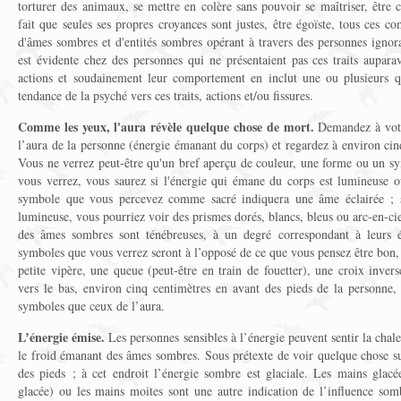
torturer des animaux, se mettre en colère sans pouvoir se maîtriser, être c
fait que seules ses propres croyances sont justes, être égoïste, tous ces c
d'âmes sombres et d'entités sombres opérant à travers des personnes ignoran
est évidente chez des personnes qui ne présentaient pas ces traits aupara
actions et soudainement leur comportement en inclut une ou plusieurs qu
tendance de la psyché vers ces traits, actions et/ou fissures.
Comme les yeux, l'aura révèle quelque chose de mort.
Demandez à votr
l’aura de la personne (énergie émanant du corps) et regardez à environ cinq
Vous ne verrez peut-être qu'un bref aperçu de couleur, une forme ou un s
vous verrez, vous saurez si l'énergie qui émane du corps est lumineuse 
symbole que vous percevez comme sacré indiquera une âme éclairée ; si
lumineuse, vous pourriez voir des prismes dorés, blancs, bleus ou arc-en-ci
des âmes sombres sont ténébreuses, à un degré correspondant à leurs é
symboles que vous verrez seront à l’opposé de ce que vous pensez être bo
petite vipère, une queue (peut-être en train de fouetter), une croix inver
vers le bas, environ cinq centimètres en avant des pieds de la personne
symboles que ceux de l’aura.
L’énergie émise.
Les personnes sensibles à l’énergie peuvent sentir la chal
le froid émanant des âmes sombres. Sous prétexte de voir quelque chose su
des pieds ; à cet endroit l’énergie sombre est glaciale. Les mains glac
glacée) ou les mains moites sont une autre indication de l’influence som