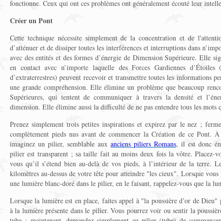
fonctionne. Ceux qui ont ces problèmes ont généralement écouté leur intell
Créer un Pont
Cette technique nécessite simplement de la concentration et de l'attent
d’atténuer et de dissiper toutes les interférences et interruptions dans n’impo
avec des entités et des formes d’énergie de Dimension Supérieure. Elle si
en contact avec n’importe laquelle des Forces Gardiennes d’Étoiles
d’extraterrestres) peuvent recevoir et transmettre toutes les informations pe
une grande compréhension. Elle élimine un problème que beaucoup rencon
Supérieures, qui tentent de communiquer à travers la densité et l’én
dimension. Elle élimine aussi la difficulté de ne pas entendre tous les mots 
Prenez simplement trois petites inspirations et expirez par le nez ; ferm
complètement pieds nus avant de commencer la Création de ce Pont. À l'
imaginez un pilier, semblable aux
anciens piliers Romans
, il est donc é
pilier est transparent ; sa taille fait au moins deux fois la vôtre. Placez-v
vous qu’il s’étend bien au-delà de vos pieds, à l’intérieur de la terre. 
kilomètres au-dessus de votre tête pour atteindre "les cieux". Lorsque vous p
une lumière blanc-doré dans le pilier, en le faisant, rappelez-vous que la l
Lorsque la lumière est en place, faites appel à "la poussière d’or de Dieu" 
à la lumière présente dans le pilier. Vous pourrez voir ou sentir la poussière
tube ; maintenant, demandez simplement au pilier (tube) de commencer l