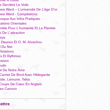
îte À Outils
e Derrière Le Voile
ew Ward – L’université De L’âge D’or
hew Ward - Compilations
osque Aux Infos Pratiques
rations Orientales
mble Pour L'humanité Et La Planète
i De L'attraction
reya
r Deunov Et O. M. Aïvanhov
l Du Net
Relations
es Et Rythmes
aison
tude
ut De Notre Âme
Carnet De Bord Avec Hildegarde
tide, Lémurie, Telos
Coups De Cœur En Anglais
res Cannon
lettre