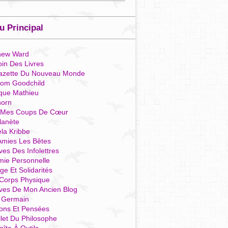
 Principal
hew Ward
in Des Livres
azette Du Nouveau Monde
som Goodchild
que Mathieu
horn
 Mes Coups De Cœur
lanète
la Kribbe
Amies Les Bêtes
ves Des Infolettres
mie Personnelle
ge Et Solidarités
Corps Physique
ives De Mon Ancien Blog
t Germain
ions Et Pensées
llet Du Philosophe