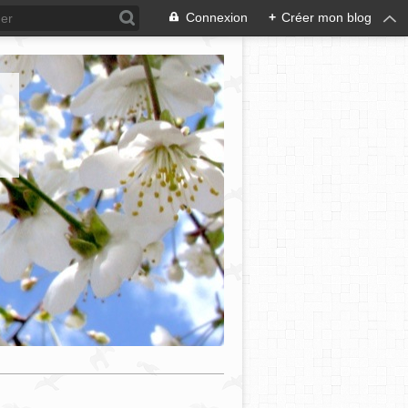
Connexion
+
Créer mon blog
e