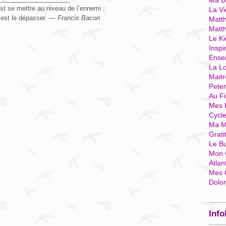
Ma Bo
st se mettre au niveau de l’ennemi ;
La Vi
’est le dépasser. —
Francis Bacon
Matth
Matt
Le Ki
Inspi
Ense
La Lo
Mait
Pete
Au Fi
Mes 
Cycl
Ma M
Grati
Le B
Mon 
Atlan
Mes 
Dolo
Info