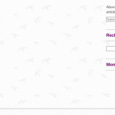
Abonn
artic
Rec
Mon