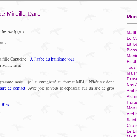
e Mireille Darc
Menu
 les Ami(e)s !
Matt
Le Co
es :
La G
Blos
Moni
a fille Capucine :
À l'aube du huitième jour
Find
prisonnement ;
Tous
Ma P
Pame
gramme mais... je l'ai enregistré au format MP4 ! N'hésitez donc
Nos 
aire de contact
. Avec joie je vous le déposerai sur un site de gros
Archi
Alchi
Parta
n film
Mon 
Arch
Sain
Citat
Le Bi
____________________