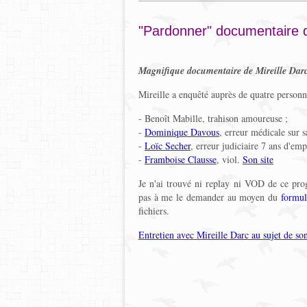
"Pardonner" documentaire d
Magnifique documentaire de Mireille Darc
Mireille a enquêté auprès de quatre personn
- Benoît Mabille, trahison amoureuse ;
-
Dominique Davous
, erreur médicale sur s
-
Loïc Secher
, erreur judiciaire 7 ans d'em
-
Framboise Clausse
, viol.
Son site
Je n'ai trouvé ni replay ni VOD de ce pro
pas à me le demander au moyen du
formul
fichiers.
Entretien avec Mireille Darc au sujet de so
_