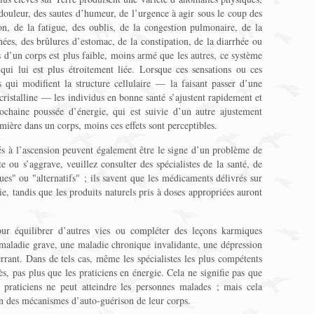
douleur, des sautes d’humeur, de l’urgence à agir sous le coup des
on, de la fatigue, des oublis, de la congestion pulmonaire, de la
nées, des brûlures d’estomac, de la constipation, de la diarrhée ou
s d’un corps est plus faible, moins armé que les autres, ce système
 qui lui est plus étroitement liée. Lorsque ces sensations ou ces
s qui modifient la structure cellulaire — la faisant passer d’une
cristalline — les individus en bonne santé s’ajustent rapidement et
ochaine poussée d’énergie, qui est suivie d’un autre ajustement
lumière dans un corps, moins ces effets sont perceptibles.
és à l’ascension peuvent également être le signe d’un problème de
e ou s’aggrave, veuillez consulter des spécialistes de la santé, de
es" ou "alternatifs" ; ils savent que les médicaments délivrés sur
, tandis que les produits naturels pris à doses appropriées auront
our équilibrer d’autres vies ou compléter des leçons karmiques
 maladie grave, une maladie chronique invalidante, une dépression
ant. Dans de tels cas, même les spécialistes les plus compétents
s, pas plus que les praticiens en énergie. Cela ne signifie pas que
 praticiens ne peut atteindre les personnes malades ; mais cela
on des mécanismes d’auto-guérison de leur corps.