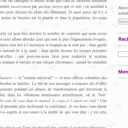
 ont été fabriqués et libérés avant que Gaïa ne choisisse librement
liminée
massivement
par
quelque moyen
que ce soit ; en accédant à
Abonn
es pour déjouer les plans des Illuminati. Et aussi parce qu’il y a
artic
 moins de lumière sur la planète et dans la population, les corps
bola est peut-être derrière le nombre de courriels que nous avons
 et nous allons aborder ceux qui sont le plus fréquemment évoqués.
Rec
s sont liés à l’ascension et lesquels ne le sont pas ; dans quelle
 nuisent-ils à la santé ; dans quelle mesure les toxines présentes
ent-elles ; que pouvons-nous faire pour renforcer le système
un manque d’énergie et une fatigue chroniques ; quand les maladies
Mon
 lumière
— le "remède universel" — et nous offrons volontiers des
bsorber la lumière. Le but de nos messages a toujours été d’offrir
agements pendant ces phases de transformation que traversent la
ulier dans les vibrations dominantes actuellement, où le "bon"
re soin de vous dans le mental, le corps et l’esprit est vital !
Une
’atteindre plus facilement la conscience, et vos âmes vous disent
vos esprits et vos cœurs à la réalité de qui vous êtes ; c’est cela,
plus élevés sur Terre produisent une variété d’anomalies physiques,