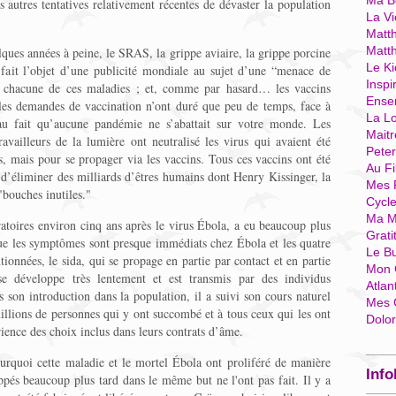
Ma Bo
s autres tentatives relativement récentes de dévaster la population
La Vi
Matth
Matt
ques années à peine, le SRAS, la grippe aviaire, la grippe porcine
Le Ki
fait l’objet d’une publicité mondiale au sujet d’une “menace de
Inspi
e chacune de ces maladies ; et, comme par hasard… les vaccins
Ense
et les demandes de vaccination n’ont duré que peu de temps, face à
La Lo
au fait qu’aucune pandémie ne s’abattait sur votre monde. Les
Mait
ravailleurs de la lumière ont neutralisé les virus qui avaient été
Pete
, mais pour se propager via les vaccins. Tous ces vaccins ont été
Au Fi
t d’éliminer des milliards d’êtres humains dont Henry Kissinger, la
Mes 
 "bouches inutiles."
Cycl
Ma M
ratoires environ cinq ans après le virus Ébola, a eu beaucoup plus
Grati
ue les symptômes sont presque immédiats chez Ébola et les quatre
Le B
onnées, le sida, qui se propage en partie par contact et en partie
Mon 
se développe très lentement et est transmis par des individus
Atlan
son introduction dans la population, il a suivi son cours naturel
Mes 
millions de personnes qui y ont succombé et à tous ceux qui les ont
Dolo
rience des choix inclus dans leurs contrats d’âme.
urquoi cette maladie et le mortel Ébola ont proliféré de manière
Info
ppés beaucoup plus tard dans le même but ne l'ont pas fait. Il y a