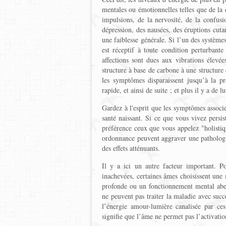
mentales ou émotionnelles telles que de la 
impulsions, de la nervosité, de la confusi
dépression, des nausées, des éruptions cuta
une faiblesse générale. Si l’un des système
est réceptif à toute condition perturbante
affections sont dues aux vibrations élevée
structure à base de carbone à une structure 
les symptômes disparaissent jusqu’à la pr
rapide, et ainsi de suite ; et plus il y a de 
Gardez à l'esprit que les symptômes associ
santé naissant. Si ce que vous vivez persist
préférence ceux que vous appelez "holistiqu
ordonnance peuvent aggraver une pathologie
des effets atténuants.
Il y a ici un autre facteur important. P
inachevées, certaines âmes choisissent une
profonde ou un fonctionnement mental aberr
ne peuvent pas traiter la maladie avec succè
l’énergie amour-lumière canalisée par ces
signifie que l’âme ne permet pas l’activati