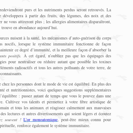
 redeviendront purs et les nutriments perdus seront retrouvés. La
 se développera à partir des fruits, des légumes, des noix et des
r ne vous attireront plus ; les allergies alimentaires disparaîtront,
n trouve en abondance aujourd’hui.
ources nuisent à la santé, les mécanismes d’auto-guérison du corps
plus nocifs, lorsque le système immunitaire fonctionne de façon
maintenir ce degré d’immunité, et la meilleure façon d’absorber la
nts positifs.
À cet égard, n’oubliez pas que les équipages des
ogies pour neutraliser ou réduire autant que possible les toxines
léments radioactifs et tous les autres polluants de votre terre, de
econnaissants.
e chez les personnes dont le mode de vie est équilibré. En plus des
té et nutritionnistes, voici quelques suggestions supplémentaires
l’équilibre : passez autant de temps que vous le pouvez dans une
re. Cultivez vos talents et permettez à votre fibre artistique de
humain et tous les animaux et réagissez calmement aux mauvaises
des lectures et autres divertissements qui soient légers et écoutez
ez souvent !
L’or monoatomique
, peut-être mieux connu pour
 spirituelle, renforce également le système immunitaire.