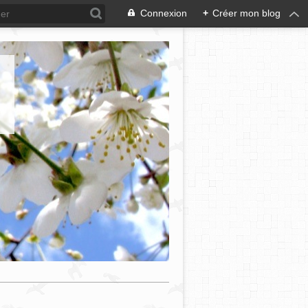
Connexion
+
Créer mon blog
e