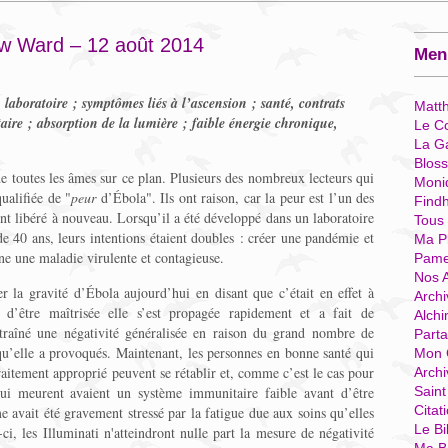
w Ward – 12 août 2014
Menu
laboratoire ; symptômes liés à l’ascension ; santé, contrats
Matt
re ; absorption de la lumière ; faible énergie chronique,
Le Co
La G
Blos
de toutes les âmes sur ce plan. Plusieurs des nombreux lecteurs qui
Moni
ualifiée de "
peur
d’Ébola". Ils ont raison, car la peur est l’un des
Find
nt libéré à nouveau. Lorsqu’il a été développé dans un laboratoire
Tous
 de 40 ans, leurs intentions étaient doubles : créer une pandémie et
Ma P
ne une maladie virulente et contagieuse.
Pame
Nos 
la gravité d’Ébola aujourd’hui en disant que c’était en effet à
Archi
d’être maîtrisée elle s’est propagée rapidement et a fait de
Alchi
traîné une négativité généralisée en raison du grand nombre de
Parta
qu’elle a provoqués. Maintenant, les personnes en bonne santé qui
Mon 
raitement approprié peuvent se rétablir et, comme c’est le cas pour
Arch
qui meurent avaient un système immunitaire faible avant d’être
Sain
Citat
e avait été gravement stressé par la fatigue due aux soins qu’elles
Le Bi
ci, les Illuminati n'atteindront nulle part la mesure de négativité