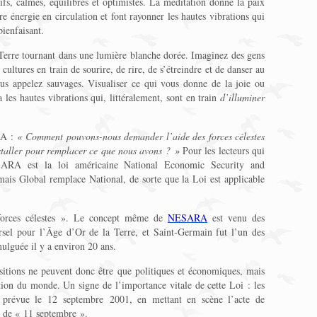
ifs, calmes, équilibrés et optimistes. La méditation donne la paix
e énergie en circulation et font rayonner les hautes vibrations qui
ienfaisant.
a Terre tournant dans une lumière blanche dorée. Imaginez des gens
 cultures en train de sourire, de rire, de s’étreindre et de danser au
s appelez sauvages. Visualiser ce qui vous donne de la joie ou
 les hautes vibrations qui, littéralement, sont en train
d’illuminer
RA :
« Comment pouvons-nous demander l’aide des forces célestes
nstaller pour remplacer ce que nous avons ? »
Pour les lecteurs qui
SARA est la loi américaine National Economic Security and
s Global remplace National, de sorte que la Loi est applicable
forces célestes ». Le concept même de
NESARA
est venu des
rsel pour l’Âge d’Or de la Terre, et Saint-Germain fut l’un des
mulguée il y a environ 20 ans.
sitions ne peuvent donc être que politiques et économiques, mais
tion du monde. Un signe de l’importance vitale de cette Loi : les
, prévue le 12 septembre 2001, en mettant en scène l’acte de
m de « 11 septembre ».