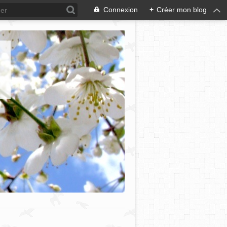
Connexion
+
Créer mon blog
e