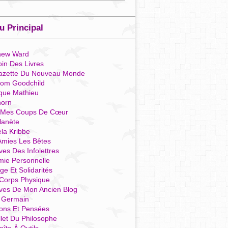
 Principal
hew Ward
in Des Livres
azette Du Nouveau Monde
som Goodchild
que Mathieu
horn
 Mes Coups De Cœur
lanète
la Kribbe
Amies Les Bêtes
ves Des Infolettres
mie Personnelle
ge Et Solidarités
Corps Physique
ives De Mon Ancien Blog
t Germain
ions Et Pensées
llet Du Philosophe