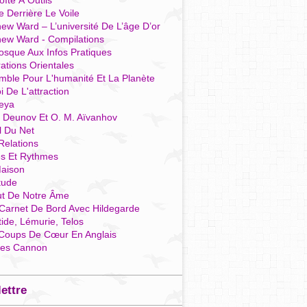
îte À Outils
e Derrière Le Voile
ew Ward – L’université De L’âge D’or
hew Ward - Compilations
osque Aux Infos Pratiques
rations Orientales
mble Pour L'humanité Et La Planète
i De L'attraction
reya
r Deunov Et O. M. Aïvanhov
l Du Net
Relations
es Et Rythmes
aison
tude
ut De Notre Âme
Carnet De Bord Avec Hildegarde
tide, Lémurie, Telos
Coups De Cœur En Anglais
res Cannon
lettre