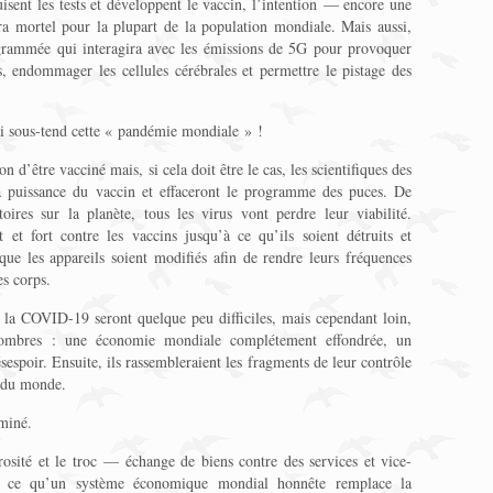
uisent les tests et développent le vaccin, l’intention — encore une
ra mortel pour la plupart de la population mondiale. Mais aussi,
ogrammée qui interagira avec les émissions de 5G pour provoquer
, endommager les cellules cérébrales et permettre le pistage des
qui sous-tend cette « pandémie mondiale » !
n d’être vacciné mais, si cela doit être le cas, les scientifiques des
 la puissance du vaccin et effaceront le programme des puces. De
oires sur la planète, tous les virus vont perdre leur viabilité.
 et fort contre les vaccins jusqu’à ce qu’ils soient détruits et
que les appareils soient modifiés afin de rendre leurs fréquences
es corps.
 la COVID-19 seront quelque peu difficiles, mais cependant loin,
sombres : une économie mondiale complétement effondrée, un
sespoir. Ensuite, ils rassembleraient les fragments de leur contrôle
n du monde.
rminé.
osité et le troc — échange de biens contre des services et vice-
’à ce qu’un système économique mondial honnête remplace la