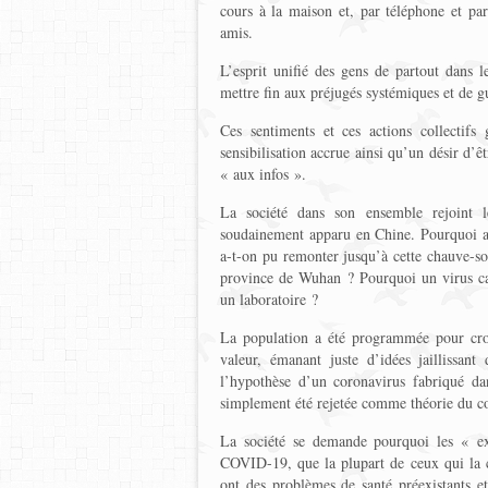
cours à la maison et, par téléphone et par
amis.
L’esprit unifié des gens de partout dans l
mettre fin aux préjugés systémiques et de gu
Ces sentiments et ces actions collectif
sensibilisation accrue ainsi qu’un désir d’ê
« aux infos ».
La société dans son ensemble rejoint 
soudainement apparu en Chine. Pourquoi a
a-t-on pu remonter jusqu’à cette chauve-so
province de Wuhan ? Pourquoi un virus cap
un laboratoire ?
La population a été programmée pour croi
valeur, émanant juste d’idées jaillissant
l’hypothèse d’un coronavirus fabriqué dan
simplement été rejetée comme théorie du c
La société se demande pourquoi les « exp
COVID-19, que la plupart de ceux qui la co
ont des problèmes de santé préexistants e