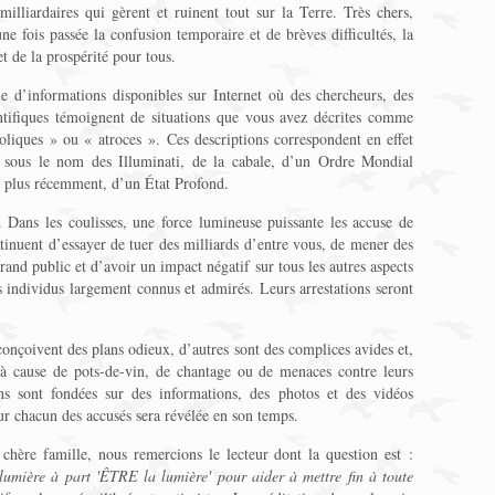
milliardaires qui gèrent et ruinent tout sur la Terre. Très chers,
e fois passée la confusion temporaire et de brèves difficultés, la
et de la prospérité pour tous.
d’informations disponibles sur Internet où des chercheurs, des
entifiques témoignent de situations que vous avez décrites comme
liques » ou « atroces ». Ces descriptions correspondent en effet
ue sous le nom des Illuminati, de la cabale, d’un Ordre Mondial
 plus récemment, d’un État Profond.
 Dans les coulisses, une force lumineuse puissante les accuse de
tinuent d’essayer de tuer des milliards d’entre vous, de mener des
grand public et d’avoir un impact négatif sur tous les autres aspects
 individus largement connus et admirés. Leurs arrestations seront
conçoivent des plans odieux, d’autres sont des complices avides et,
t à cause de pots-de-vin, de chantage ou de menaces contre leurs
ons sont fondées sur des informations, des photos et des vidéos
sur chacun des accusés sera révélée en son temps.
chère famille, nous remercions le lecteur dont la question est :
 lumière à part 'ÊTRE la lumière' pour aider à mettre fin à toute