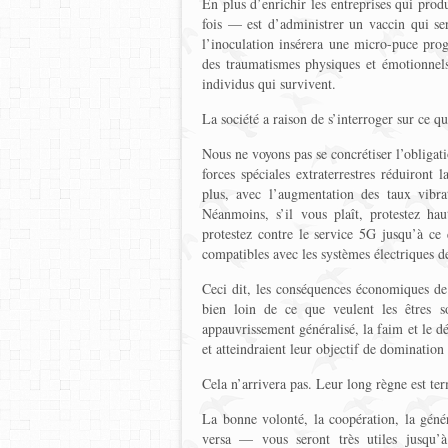
En plus d’enrichir les entreprises qui prod
fois — est d’administrer un vaccin qui se
l’inoculation insérera une micro-puce pr
des traumatismes physiques et émotionnels
individus qui survivent.
La société a raison de s’interroger sur ce 
Nous ne voyons pas se concrétiser l’obligatio
forces spéciales extraterrestres réduiront
plus, avec l’augmentation des taux vibrat
Néanmoins, s’il vous plaît, protestez haut
protestez contre le service 5G jusqu’à ce 
compatibles avec les systèmes électriques d
Ceci dit, les conséquences économiques de
bien loin de ce que veulent les êtres 
appauvrissement généralisé, la faim et le dé
et atteindraient leur objectif de dominatio
Cela n’arrivera pas. Leur long règne est te
La bonne volonté, la coopération, la génér
versa — vous seront très utiles jusqu