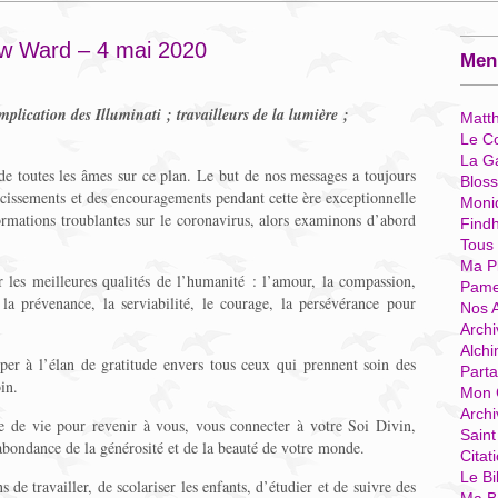
w Ward – 4 mai 2020
Menu
implication des Illuminati ; travailleurs de la lumière ;
Matt
Le Co
La G
 de toutes les âmes sur ce plan. Le but de nos messages a toujours
Blos
laircissements et des encouragements pendant cette ère exceptionnelle
Moni
rmations troublantes sur le coronavirus, alors examinons d’abord
Find
Tous
Ma P
 les meilleures qualités de l’humanité : l’amour, la compassion,
Pame
, la prévenance, la serviabilité, le courage, la persévérance pour
Nos 
Archi
Alchi
iper à l’élan de gratitude envers tous ceux qui prennent soin des
Parta
in.
Mon 
Arch
me de vie pour revenir à vous, vous connecter à votre Soi Divin,
Sain
’abondance de la générosité et de la beauté de votre monde.
Citat
Le Bi
 de travailler, de scolariser les enfants, d’étudier et de suivre des