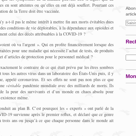
s en sont atteintes ou qu’elles en ont déjà souffert. Pourtant ces
Abonn
tion de la Terre doit être vaccinée.
artic
y a-t-il pas le même intérêt à mettre fin aux morts évitables dues
 des conditions de vie déplorables, à la dépendance aux opioïdes et
ement celui des décès attribuables à la COVID-19 ?
Rec
« voient où va l'argent ». Qui en profite financièrement lorsque des
aitées pour une maladie qui nécessite l’achat de tests, de produits
t d’articles de protection pour le personnel médical ?
xactement le contraire de ce qui était prévu par les êtres sombres
t tous les autres virus dans un laboratoire des États-Unis puis, il y
Mon
e, appelé coronavirus. Et ses effets ne sont pas non plus ce que
 une
véritable
pandémie mondiale avec des milliards de morts. Ils
 de la peur des survivants et d’un monde en chaos absolu pour
r existence même.
 conduit au plan B. C’est pourquoi les « experts » ont parlé de la
D-19 survienne après le premier reflux, et déclaré que ce genre
à trois ans ou jusqu’à ce que chaque personne dans le monde ait