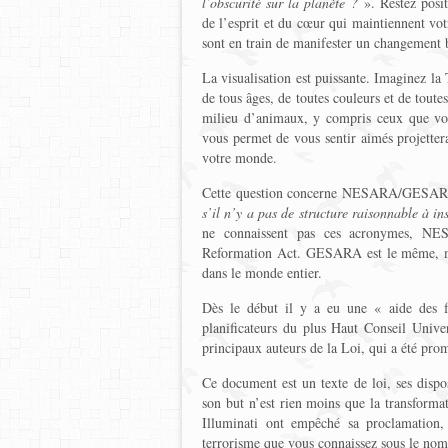
l’obscurité sur la planète ?
». Restez posit
de l’esprit et du cœur qui maintiennent votr
sont en train de manifester un changement b
La visualisation est puissante. Imaginez l
de tous âges, de toutes couleurs et de toutes
milieu d’animaux, y compris ceux que vou
vous permet de vous sentir aimés projettera
votre monde.
Cette question concerne NESARA/GESA
s’il n’y a pas de structure raisonnable à i
ne connaissent pas ces acronymes, NE
Reformation Act. GESARA est le même, mai
dans le monde entier.
Dès le début il y a eu une « aide des 
planificateurs du plus Haut Conseil Unive
principaux auteurs de la Loi, qui a été pro
Ce document est un texte de loi, ses dispo
son but n’est rien moins que la transforma
Illuminati ont empêché sa proclamation
terrorisme que vous connaissez sous le no