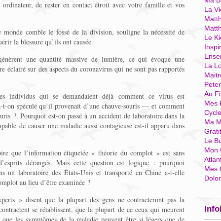
Ma Bo
 ordinateur, de rester en contact étroit avec votre famille et vos
La Vi
Matth
Matt
e monde comble le fossé de la division, souligne la nécessité de
Le Ki
érir la blessure qu’ils ont causée.
Inspi
Ense
s génèrent une quantité massive de lumière, ce qui évoque une
La Lo
tre éclairé sur des aspects du coronavirus qui ne sont pas rapportés
Mait
Pete
Au Fi
les individus qui se demandaient déjà comment ce virus est
Mes 
-t-on spéculé qu’il provenait d’une chauve-souris — et comment
Cycl
uris ?. Pourquoi est-on passé à un accident de laboratoire dans la
Ma M
able de causer une maladie aussi contagieuse est-il apparu dans
Grati
Le B
Mon 
re que l’information étiquetée « théorie du complot » est sans
Atlan
 d’esprits dérangés. Mais cette question est logique : pourquoi
Mes 
s un laboratoire des États-Unis et transporté en Chine a-t-elle
Dolo
omplot au lieu d’être examinée ?
erts » disent que la plupart des gens ne contracteront pas la
Info
ntractent se rétablissent, que la plupart de ce ceux qui meurent
t que les symptômes de la maladie peuvent être si légers que de