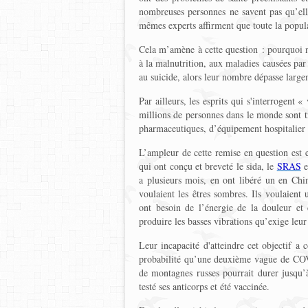
nombreuses personnes ne savent pas qu’elle
mêmes experts affirment que toute la popula
Cela m’amène à cette question : pourquoi n’
à la malnutrition, aux maladies causées par
au suicide, alors leur nombre dépasse larg
Par ailleurs, les esprits qui s'interrogent 
millions de personnes dans le monde sont tr
pharmaceutiques, d’équipement hospitalier e
L’ampleur de cette remise en question est e
qui ont conçu et breveté le sida, le
SRAS
e
a plusieurs mois, en ont libéré un en Chin
voulaient les êtres sombres. Ils voulaient
ont besoin de l’énergie de la douleur et
produire les basses vibrations qu’exige leu
Leur incapacité d'atteindre cet objectif a
probabilité qu’une deuxième vague de COVI
de montagnes russes pourrait durer jusqu’
testé ses anticorps et été vaccinée.