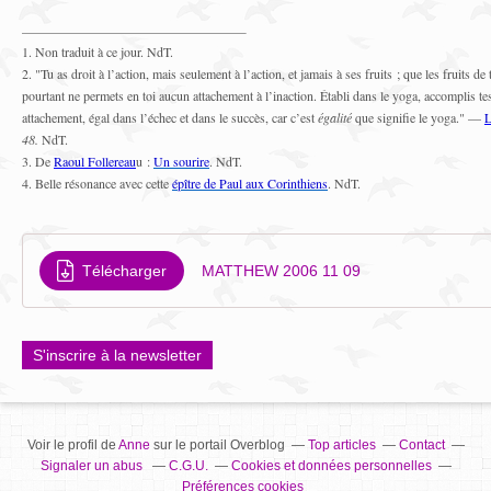
1. Non traduit à ce jour. NdT.
2. "Tu as droit à l’action, mais seulement à l’action, et jamais à ses fruits ; que les fruits de
pourtant ne permets en toi aucun attachement à l’inaction. Établi dans le yoga, accomplis te
attachement, égal dans l’échec et dans le succès, car c’est
égalité
que signifie le yoga." —
L
48.
NdT.
3. De
Raoul Follereau
u :
Un sourire
. NdT.
4. Belle résonance avec cette
épître de Paul aux Corinthiens
. NdT.
Télécharger
MATTHEW 2006 11 09
S'inscrire à la newsletter
Voir le profil de
Anne
sur le portail Overblog
Top articles
Contact
Signaler un abus
C.G.U.
Cookies et données personnelles
Préférences cookies