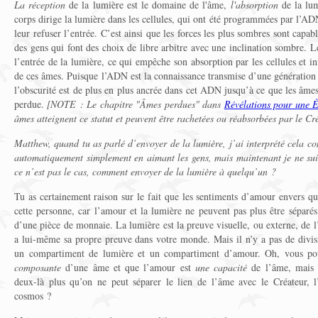
La réception
de la lumière est le domaine de l'âme,
l'absorption
de la lum
corps dirige la lumière dans les cellules, qui ont été programmées par l’AD
leur refuser l’entrée. C’est ainsi que les forces les plus sombres sont capa
des gens qui font des choix de libre arbitre avec une inclination sombre. 
l’entrée de la lumière, ce qui empêche son absorption par les cellules et
de ces âmes. Puisque l’ADN est la connaissance transmise d’une génération d
l’obscurité est de plus en plus ancrée dans cet ADN jusqu’à ce que les âmes
perdue.
[NOTE : Le chapitre "Âmes perdues" dans
Révélations pour une È
âmes atteignent ce statut et peuvent être rachetées ou réabsorbées par le Cr
Matthew, quand tu as parlé d’envoyer de la lumière, j’ai interprété cela co
automatiquement simplement en aimant les gens, mais maintenant je ne suis 
ce n’est pas le cas, comment envoyer de la lumière à quelqu’un ?
Tu as certainement raison sur le fait que les sentiments d’amour envers q
cette personne, car l’amour et la lumière ne peuvent pas plus être séparé
d’une pièce de monnaie. La lumière est la preuve visuelle, ou externe, de l
a lui-même sa propre preuve dans votre monde. Mais il n’y a pas de divi
un compartiment de lumière et un compartiment d’amour. Oh, vous pou
composante
d’une âme et que l’amour est
une
capacité
de l’âme, mais 
deux-là plus qu’on ne peut séparer le lien de l’âme avec le Créateur, l
cosmos ?