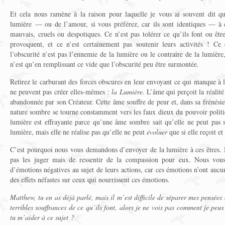
Et cela nous ramène à la raison pour laquelle je vous ai souvent dit qu
lumière — ou de l’amour, si vous préférez, car ils sont identiques — 
mauvais, cruels ou despotiques. Ce n’est pas tolérer ce qu’ils font ou être
provoquent, et ce n’est certainement pas soutenir leurs activités ! Ce
l’obscurité n’est pas l’ennemie de la lumière ou le contraire de la lumière
n’est qu’en remplissant ce vide que l’obscurité peu être surmontée.
Retirez le carburant des forces obscures en leur envoyant ce qui manque à 
ne peuvent pas créer elles-mêmes :
la Lumière.
L’âme qui perçoit la réalit
abandonnée par son Créateur. Cette âme souffre de peur et, dans sa frénésie
nature sombre se tourne constamment vers les faux dieux du pouvoir politi
lumière est effrayante parce qu’une âme sombre sait qu’elle ne peut pas s
lumière, mais elle ne réalise pas qu’elle ne peut
évoluer
que si elle reçoit e
C’est pourquoi nous vous demandons d’envoyer de la lumière à ces êtres.
pas les juger mais de ressentir de la compassion pour eux. Nous vou
d’émotions négatives au sujet de leurs actions, car ces émotions n’ont aucun 
des effets néfastes sur ceux qui nourrissent ces émotions.
Matthew, tu en as déjà parlé, mais il m’est difficile de séparer mes pensées 
terribles souffrances de ce qu’ils font, alors je ne vois pas comment je peu
tu m’aider à ce sujet ?