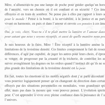
Mère, n’allumerais-tu pas une lampe de poche pour guider quelqu’un hors d
de l’anxiété, vers un chemin où il est confiant et en sécurité ? Ces âm
effrayées et en train de sombrer. Ne pense pas à elles par rapport à leurs 
pour le monde !
Pense à la bonté, à la serviabilité, à la justice et au p
vivant en harmonie, en paix et dans l’amour et envoie
ces pensées
à ces âme
Oui, je vois, chéri. Veux-tu s’il te plaît mettre la lumière et l’amour dan
pour autant que nous y soyons réceptifs, et aussi de quelle manière nous po
Je suis heureux de le faire, Mère ! Être réceptif à la lumière amène la c
limitations de la troisième densité. Ces limites comprennent le fait de ressen
différences, d’agir par cupidité, de juger les autres pour leurs choix, d’épr
se venger, de progresser par la cruauté et la tricherie, de contrôler les au
suivre aveuglément les dogmes ou les ordres quand l’instinct dit qu’ils ne son
plus grande des limitations de la troisième densité est
la peur.
En fait, toutes les émotions et les motifs négatifs dont j’ai parlé découlen
vous pourriez logiquement penser qu’en changeant de direction dans certai
effrayés par des situations personnelles ou mondiales, vous grandissez sp
effet, mais pas dans la mesure que vous pouvez penser. L’évolution spirit
peur. C’est apprendre à vivre avec pleine confiance dans la puissance de l’a
l’univers.