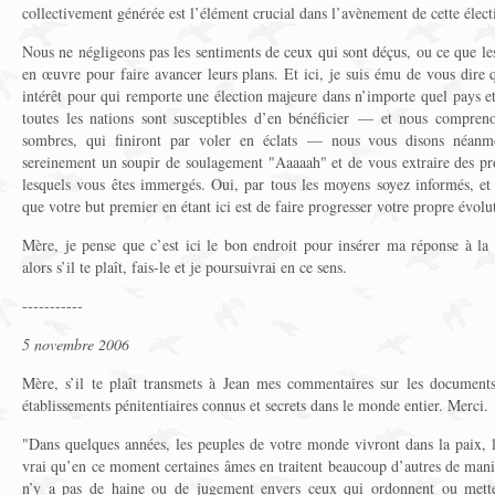
collectivement générée est l’élément crucial dans l’avènement de cette électi
Nous ne négligeons pas les sentiments de ceux qui sont déçus, ou ce que le
en œuvre pour faire avancer leurs plans. Et ici, je suis ému de vous dire
intérêt pour qui remporte une élection majeure dans n’importe quel pays e
toutes les nations sont susceptibles d’en bénéficier — et nous compreno
sombres, qui finiront par voler en éclats — nous vous disons néanm
sereinement un soupir de soulagement "Aaaaah" et de vous extraire des pr
lesquels vous êtes immergés. Oui, par tous les moyens soyez informés, e
que votre but premier en étant ici est de faire progresser votre propre évolut
Mère, je pense que c’est ici le bon endroit pour insérer ma réponse à l
alors s’il te plaît, fais-le et je poursuivrai en ce sens.
-----------
5 novembre 2006
Mère, s’il te plaît transmets à Jean mes commentaires sur les documents
établissements pénitentiaires connus et secrets dans le monde entier. Merci.
"Dans quelques années, les peuples de votre monde vivront dans la paix, l
vrai qu’en ce moment certaines âmes en traitent beaucoup d’autres de maniè
n’y a pas de haine ou de jugement envers ceux qui ordonnent ou mett