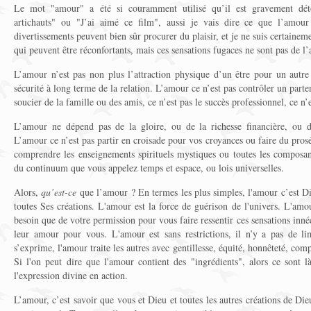
Le mot "amour" a été si couramment utilisé qu’il est gravement dé
artichauts" ou "J’ai aimé ce film", aussi je vais dire ce que l’amou
divertissements peuvent bien sûr procurer du plaisir, et je ne suis certainemen
qui peuvent être réconfortants, mais ces sensations fugaces ne sont pas de l
L’amour n’est pas non plus l’attraction physique d’un être pour un autre 
sécurité à long terme de la relation. L’amour ce n’est pas contrôler un parten
soucier de la famille ou des amis, ce n’est pas le succès professionnel, ce n’e
L’amour ne dépend pas de la gloire, ou de la richesse financière, ou d
L’amour ce n’est pas partir en croisade pour vos croyances ou faire du pro
comprendre les enseignements spirituels mystiques ou toutes les composa
du continuum que vous appelez temps et espace, ou lois universelles.
Alors,
qu’est-ce
que l’amour ? En termes les plus simples, l'amour c’est 
toutes Ses créations. L'amour est la force de guérison de l'univers. L'amou
besoin que de votre permission pour vous faire ressentir ces sensations innée
leur amour pour vous. L'amour est sans restrictions, il n’y a pas de limi
s’exprime, l'amour traite les autres avec gentillesse, équité, honnêteté, comp
Si l'on peut dire que l'amour contient des "ingrédients", alors ce sont l
l'expression divine en action.
L’amour, c’est savoir que vous et Dieu et toutes les autres créations de Die