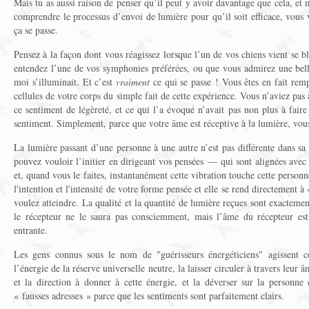
Mais tu as aussi raison de penser qu’il peut y avoir davantage que cela, et
comprendre le processus d’envoi de lumière pour qu’il soit efficace, vous
ça se passe.
Pensez à la façon dont vous réagissez lorsque l’un de vos chiens vient se b
entendez l’une de vos symphonies préférées, ou que vous admirez une belle
moi s’illuminait. Et c’est
vraiment
ce qui se passe ! Vous êtes en fait remp
cellules de votre corps du simple fait de cette expérience. Vous n’aviez pas
ce sentiment de légèreté, et ce qui l’a évoqué n’avait pas non plus à faire
sentiment. Simplement, parce que votre âme est réceptive à la lumière, vous
La lumière passant d’une personne à une autre n’est pas différente dans sa 
pouvez vouloir l’initier en dirigeant vos pensées — qui sont alignées ave
et, quand vous le faites, instantanément cette vibration touche cette person
l'intention et l'intensité de votre forme pensée et elle se rend directement à
voulez atteindre. La qualité et la quantité de lumière reçues sont exacteme
le récepteur ne le saura pas consciemment, mais l’âme du récepteur est 
entrante.
Les gens connus sous le nom de "guérisseurs énergéticiens" agissent 
l’énergie de la réserve universelle neutre, la laisser circuler à travers leur
et la direction à donner à cette énergie, et la déverser sur la personne
« fausses adresses » parce que les sentiments sont parfaitement clairs.