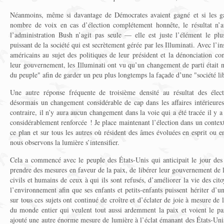
Néanmoins, même si davantage de Démocrates avaient gagné et si les ga
nombre de voix en cas d’élection complétement honnête, le résultat n’a
l’administration Bush n’agit pas seule — elle est juste l’élément le pl
puissant de la société qui est secrètement gérée par les Illuminati. Avec l’in
américains au sujet des politiques de leur président et la dénonciation co
leur gouvernement, les Illuminati ont vu qu’un changement de parti était né
du peuple" afin de garder un peu plus longtemps la façade d’une "société li
Une autre réponse fréquente de troisième densité au résultat des élect
désormais un changement considérable de cap dans les affaires intérieures
contraire, il n’y aura aucun changement dans la voie qui a été tracée il y
considérablement renforcée ! Je place maintenant l’élection dans un context
ce plan et sur tous les autres où résident des âmes évoluées en esprit ou en
nous observons la lumière s’intensifier.
Cela a commencé avec le peuple des États-Unis qui anticipait le jour des 
prendre des mesures en faveur de la paix, de libérer leur gouvernement de la
civils et humains de ceux à qui ils sont refusés, d’améliorer la vie des cit
l’environnement afin que ses enfants et petits-enfants puissent hériter d’u
sur tous ces sujets ont continué de croître et d’éclater de joie à mesure de l
du monde entier qui veulent tout aussi ardemment la paix et voient le p
ajouté une autre énorme mesure de lumière à l’éclat émanant des États-U