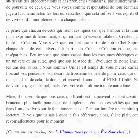
au-dessus des préoccupations et des problèmes mondains, particulièrement 
de poursuite de ceux que vous voyez comme responsables de tous les ma
jugera lui-même selon les lois universelles ; que cela suffise à vos esprits
de vivre et d’aimer pleinement à chaque instant.
Je pense que chacun de ceux qui lisent ces lignes sait que l’amour et la lu
mais exprimés différemment, et qu’en tant qu’essence totale du Créateur, c’
toute la Création. Vous savez que, en tant que partie de notre Chef S
chaque âme de cet univers fait partie du Créateur-Création et que, 
inséparables. Peu importe que nous soyons dans les royaumes éthériques o
un univers ou un autre, quel que soit le stade de l’évolution de notre âme
les uns des autres : Nous sommes Un. Il est temps de vous mettre carré
libérant vos pensées et vos désirs de troisième densité de punir ceux qui o
mais, au lieu de cela, de donner et recevoir l’amour— d’ÊTRE l’Unité. No
de votre voyage spirituel, mais c’est votre don ultime à toute autre âme.
Mère, il me semble que tous ceux qui lisent ceci ne peuvent pas tout savoir à
beaucoup plus facile pour nous de simplement énoncer ces vérités que po
dans l’un des livres sur le fonctionnement de l’amour-lumière un chapitre qu
lecteurs. Je vois que tu sais à quoi je fais référence, alors, s’il te plaît, c
revoir affectueux pour le moment.
[Ce qui suit est un chapitre de
Illuminations pour une Ère Nouvelle
(1)]