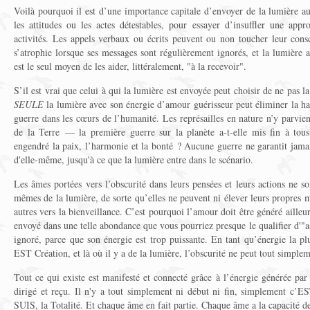
Voilà pourquoi il est d’une importance capitale d’envoyer de la lumière a
les attitudes ou les actes détestables, pour essayer d’insuffler une app
activités. Les appels verbaux ou écrits peuvent ou non toucher leur cons
s’atrophie lorsque ses messages sont régulièrement ignorés, et la lumière a
est le seul moyen de les aider, littéralement, "à la recevoir".
S’il est vrai que celui à qui la lumière est envoyée peut choisir de ne pas la 
SEULE
la lumière avec son énergie d’amour guérisseur peut éliminer la hain
guerre dans les cœurs de l’humanité. Les représailles en nature n’y parvi
de la Terre — la première guerre sur la planète a-t-elle mis fin à tous
engendré la paix, l’harmonie et la bonté ? Aucune guerre ne garantit jama
d'elle-même, jusqu'à ce que la lumière entre dans le scénario.
Les âmes portées vers l’obscurité dans leurs pensées et leurs actions ne so
mêmes de la lumière, de sorte qu’elles ne peuvent ni élever leurs propres mo
autres vers la bienveillance. C’est pourquoi l’amour doit être généré ailleur
envoyé dans une telle abondance que vous pourriez presque le qualifier d'"a
ignoré, parce que son énergie est trop puissante. En tant qu’énergie la pl
EST Création, et là où il y a de la lumière, l’obscurité ne peut tout simplem
Tout ce qui existe est manifesté et connecté grâce à l’énergie générée pa
dirigé et reçu. Il n'y a tout simplement ni début ni fin, simplement c
SUIS, la Totalité. Et chaque âme en fait partie. Chaque âme a la capacité de