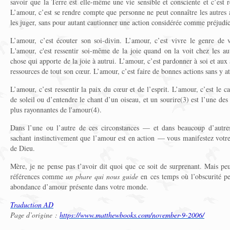
savoir que la Terre est elle-même une vie sensible et consciente et c’est r
L’amour, c’est se rendre compte que personne ne peut connaître les autres
les juger, sans pour autant cautionner une action considérée comme préjudic
L’amour, c’est écouter son soi-divin. L’amour, c’est vivre le genre de 
L'amour, c'est ressentir soi-même de la joie quand on la voit chez les au
chose qui apporte de la joie à autrui. L’amour, c’est pardonner à soi et aux 
ressources de tout son cœur. L’amour, c’est faire de bonnes actions sans y at
L’amour, c’est ressentir la paix du cœur et de l’esprit. L’amour, c’est le 
de soleil ou d’entendre le chant d’un oiseau, et un sourire(3) est l’une des 
plus rayonnantes de l'amour(4).
Dans l’une ou l’autre de ces circonstances — et dans beaucoup d’autre
sachant instinctivement que l’amour est en action — vous manifestez vot
de Dieu.
Mère, je ne pense pas t’avoir dit quoi que ce soit de surprenant. Mais peu
références comme
un phare qui nous guide
en ces temps où l’obscurité pe
abondance d’amour présente dans votre monde.
Traduction AD
Page d’origine :
https://www.matthewbooks.com/november-9-2006/