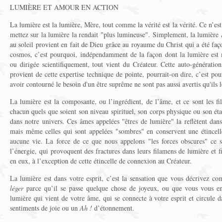
LUMIÈRE ET AMOUR EN ACTION
La lumière est la lumière, Mère, tout comme la vérité est la vérité. Ce n’e
mettez sur la lumière la rendait "plus lumineuse". Simplement, la lumière
au soleil provient en fait de Dieu grâce au royaume du Christ qui a été faç
cosmos, c’est pourquoi, indépendamment de la façon dont la lumière est 
ou dirigée scientifiquement, tout vient du Créateur. Cette auto-génératio
provient de cette expertise technique de pointe, pourrait-on dire, c’est pou
avoir contourné le besoin d'un être suprême ne sont pas aussi avertis qu'ils 
La lumière est la composante, ou l’ingrédient, de l’âme, et ce sont les fi
chacun quels que soient son niveau spirituel, son corps physique ou son é
dans notre univers. Ces âmes appelées "êtres de lumière" la reflètent dans 
mais même celles qui sont appelées "sombres" en conservent une étincelle
aucune vie. La force de ce que nous appelons "les forces obscures" ce s
l’énergie, qui provoquent des fractures dans leurs filamens de lumière et f
en eux, à l’exception de cette étincelle de connexion au Créateur.
La lumière est dans votre esprit, c’est la sensation que vous décrivez 
léger
parce qu’il se passe quelque chose de joyeux, ou que vous vous en
lumière qui vient de votre âme, qui se connecte à votre esprit et circule 
sentiments de joie ou un
Ah !
d’étonnement.