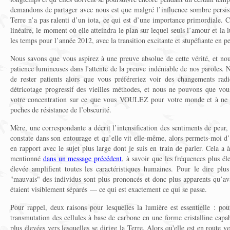
demandons de partager avec nous est que malgré l’influence sombre persist
Terre n’a pas ralenti d’un iota, ce qui est d’une importance primordiale. C
linéaire, le moment où elle atteindra le plan sur lequel seuls l’amour et la 
les temps pour l’année 2012, avec la transition excitante et stupéfiante en p
Nous savons que vous aspirez à une preuve absolue de cette vérité, et nou
patience lumineuses dans l'attente de la preuve indéniable de nos paroles. 
de rester patients alors que vous préféreriez voir des changements rad
détricotage progressif des vieilles méthodes, et nous ne pouvons que vous
votre concentration sur ce que vous VOULEZ pour votre monde et à ne p
poches de résistance de l’obscurité.
Mère, une correspondante a décrit l’intensification des sentiments de peur, 
constate dans son entourage et qu’elle vit elle-même, alors permets-moi d’a
en rapport avec le sujet plus large dont je suis en train de parler. Cela a
mentionné
dans un message précédent
, à savoir que les fréquences plus éle
élevée amplifient toutes les caractéristiques humaines. Pour le dire plus
"mauvais" des individus sont plus prononcés et donc plus apparents qu’ava
étaient visiblement séparés — ce qui est exactement ce qui se passe.
Pour rappel, deux raisons pour lesquelles la lumière est essentielle : pour
transmutation des cellules à base de carbone en une forme cristalline capab
plus élevées vers lesquelles se dirige la Terre. Alors qu'elle est en route v