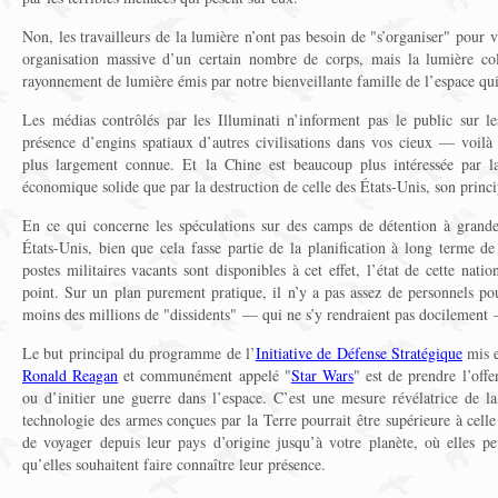
Non, les travailleurs de la lumière n’ont pas besoin de "s’organiser" pour v
organisation massive d’un certain nombre de corps, mais la lumière col
rayonnement de lumière émis par notre bienveillante famille de l’espace qu
Les médias contrôlés par les Illuminati n’informent pas le public sur l
présence d’engins spatiaux d’autres civilisations dans vos cieux — voilà 
plus largement connue. Et la Chine est beaucoup plus intéressée par l
économique solide que par la destruction de celle des États-Unis, son princ
En ce qui concerne les spéculations sur des camps de détention à grand
États-Unis, bien que cela fasse partie de la planification à long terme d
postes militaires vacants sont disponibles à cet effet, l’état de cette nati
point. Sur un plan purement pratique, il n’y a pas assez de personnels po
moins des millions de "dissidents" — qui ne s’y rendraient pas docilement
Le but principal du programme de l’
Initiative de Défense Stratégique
mis e
Ronald Reagan
et communément appelé "
Star Wars
" est de prendre l’offe
ou d’initier une guerre dans l’espace. C’est une mesure révélatrice de la
technologie des armes conçues par la Terre pourrait être supérieure à celle 
de voyager depuis leur pays d’origine jusqu’à votre planète, où elles peu
qu’elles souhaitent faire connaître leur présence.