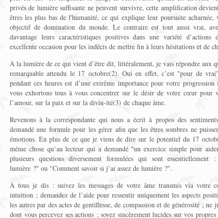
privés de lumière suffisante ne peuvent survivre, cette amplification devien
êtres les plus bas de l'humanité, ce qui explique leur poursuite acharnée, 
objectif de domination du monde. Le contraire est tout aussi vrai, av
davantage leurs caractéristiques positives dans une variété d’actions 
excellente occasion pour les indécis de mettre fin à leurs hésitations et de c
À la lumière de ce qui vient d’être dit, littéralement, je vais répondre aux 
remarquable attendu le 17 octobre(2). Oui en effet, c’est "pour de vrai
pendant ces heures est d’une extrême importance pour votre progression in
vous exhortons tous à vous concentrer sur le désir de votre cœur pour 
l’amour, sur la paix et sur la divin-ité(3) de chaque âme.
Revenons à la correspondante qui nous a écrit à propos des sentiments q
demandé une formule pour les gérer afin que les êtres sombres ne puissent
émotions. En plus de ce que je viens de dire sur le potentiel du 17 octob
même chose qu’au lecteur qui a demandé "un exercice simple pour aider à
plusieurs questions diversement formulées qui sont essentiellement
lumière ?" ou "Comment savoir si j’ai assez de lumière ?".
À tous je dis : suivez les messages de votre âme transmis via votre con
intuition ; demandez de l’aide pour ressentir uniquement les aspects posit
les autres par des actes de gentillesse, de compassion et de générosité ; ne j
dont vous percevez ses actions ; soyez sincèrement lucides sur vos propres 