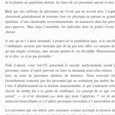
de la planète en quatrième densité, les âmes de ces personnes auront évolué 
Bien que des millions de personnes ne vivent pas en accord avec l’expér
choisissent généralement de terminer leur vie physique en partant en gran
épidémie, d’une catastrophe environnementale, de massacres dans des guerr
pays pauvres. Mais dans l’ensemble, les individus dont tu parles vivent
choisie.
Je sais qu’on t’a aussi demandé, à propos de la population âgée, si le suic
l’euthanasie seraient plus humains que de ne pas leur offrir ces moyens de
qu’une simple existence, sans aucune qualité de vie décelable. Heureuseme
de te dire, ce n’est pas probable !
Tout d’abord, votre loi(15) autorisant le suicide médicalement assisté 
personnes saines d’esprit peuvent en faire la demande pour elles-mêmes 
faite au nom de personnes atteintes de démence. Nous trouvons très
farouchement contestée par des personnes qui ne souhaitent pas mettre fin
l’état d’affaiblissement ou la douleur insurmontable, et qui voudraient refus
choisir de mettre fin à ce genre de souffrance. Le concept de ce que vo
assisté" — ce n’est sûrement
pas
ainsi que nous l’appelons !" est né au
médecins bienveillants et à d’autres personnes favorables à l’autorisation de
Les personnes qui ont utilisé cette assistance avaient accompli la mission d