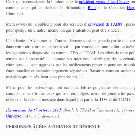
Ceux qui reconnaissent la lumière chez le
président vénézuélien Chavez
ont
comme ceux qui considèrent le Britannique
Blair
et le Canadien
Harp
Illuminati.
Méfiez-vous de la publicité pour des services d’
activation de l’ADN
; perso
pour quelqu’un d’autre, même lorsque l’intention peut être sincère.
L’épidémie d’Alzheimer et d’autres démences est en grande partie due aux
dans votre air, votre eau et votre sol — par conséquent une pollution iné
les symptômes diagnostiqués comme TDA et TDAH. Les effets de cette poll
œuvre par l’obscurité — comme les microbes libérés par des vaccinatio
chimiques — sont aggravés par les médicaments prescrits pour ces trouble
émotionnelles et mentales largement répandues. Rassurez-vous en sachant qu
maladies qui en résultent vont prendre fin !
Mère, pour les lecteurs qui ont écrit des lettres poignantes demandant 
comment mieux traiter ceux qui sont en affligés, merci de joindre les passa
et de citer la date du message dans lequel j’ai parlé du TDA et du TDAH.
[Le
message du 17 octobre 2005
aborde le TDAH et l’autisme(13), et voici
Universe
(14)
sur la démence.]
PERSONNES ÂGÉES ATTEINTES DE DÉMENCE