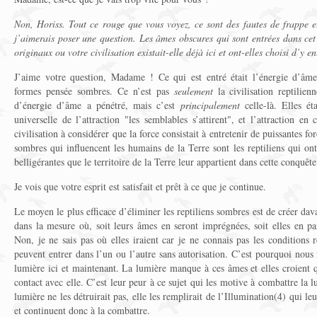
Non, Horiss. Tout ce rouge que vous voyez, ce sont des fautes de frappe et
j’aimerais poser une question. Les âmes obscures qui sont entrées dans cet u
originaux ou votre civilisation existait-elle déjà ici et ont-elles choisi d’y en
J’aime votre question, Madame ! Ce qui est entré était l’énergie d’âme,
formes pensée sombres. Ce n’est pas
seulement
la civilisation reptilie
d’énergie d’âme a pénétré, mais c’est
principalement
celle-là. Elles éta
universelle de l’attraction "les semblables s’attirent", et l’attraction en 
civilisation à considérer que la force consistait à entretenir de puissantes f
sombres qui influencent les humains de la Terre sont les reptiliens qui o
belligérantes que le territoire de la Terre leur appartient dans cette conquête
Je vois que votre esprit est satisfait et prêt à ce que je continue.
Le moyen le plus efficace d’éliminer les reptiliens sombres est de créer da
dans la mesure où, soit leurs âmes en seront imprégnées, soit elles en part
Non, je ne sais pas où elles iraient car je ne connais pas les conditions r
peuvent entrer dans l’un ou l’autre sans autorisation. C’est pourquoi nous 
lumière ici et maintenant. La lumière manque à ces âmes et elles croient qu
contact avec elle. C’est leur peur à ce sujet qui les motive à combattre la l
lumière ne les détruirait pas, elle les remplirait de l’Illumination(4) qui le
et continuent donc à la combattre.