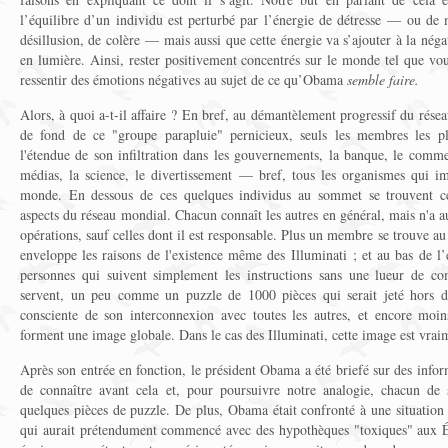
l’équilibre d’un individu est perturbé par l’énergie de détresse — ou de
désillusion, de colère — mais aussi que cette énergie va s’ajouter à la néga
en lumière. Ainsi, rester positivement concentrés sur le monde tel que vo
ressentir des émotions négatives au sujet de ce qu’Obama
semble
faire.
Alors, à quoi a-t-il affaire ? En bref, au démantèlement progressif du rése
de fond de ce "groupe parapluie" pernicieux, seuls les membres les pl
l'étendue de son infiltration dans les gouvernements, la banque, le commerc
médias, la science, le divertissement — bref, tous les organismes qui im
monde. En dessous de ces quelques individus au sommet se trouvent c
aspects du réseau mondial. Chacun connaît les autres en général, mais n'a a
opérations, sauf celles dont il est responsable. Plus un membre se trouve au b
enveloppe les raisons de l'existence même des Illuminati ; et au bas de l’é
personnes qui suivent simplement les instructions sans une lueur de co
servent, un peu comme un puzzle de 1000 pièces qui serait jeté hors d
consciente de son interconnexion avec toutes les autres, et encore moin
forment une image globale. Dans le cas des Illuminati, cette image est vraim
Après son entrée en fonction, le président Obama a été briefé sur des info
de connaître avant cela et, pour poursuivre notre analogie, chacun de 
quelques pièces de puzzle. De plus, Obama était confronté à une situatio
qui aurait prétendument commencé avec des hypothèques "toxiques" aux Éta