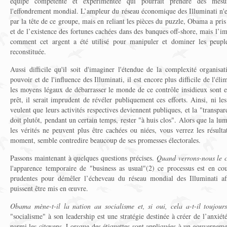
équipe compétente et expérimentée qui pourrait prendre des mes
l'effondrement mondial. L’ampleur du réseau économique des Illuminati n'e
par la tête de ce groupe, mais en reliant les pièces du puzzle, Obama a pri
et de l’existence des fortunes cachées dans des banques off-shore, mais l’i
comment cet argent a été utilisé pour manipuler et dominer les peup
reconstituée.
Aussi difficile qu'il soit d'imaginer l'étendue de la complexité organisa
pouvoir et de l'influence des Illuminati, il est encore plus difficile de l'él
les moyens légaux de débarrasser le monde de ce contrôle insidieux sont en
prêt, il serait imprudent de révéler publiquement ces efforts. Ainsi, ni 
veulent que leurs activités respectives deviennent publiques, et la "transpa
doit plutôt, pendant un certain temps, rester "à huis clos". Alors que la lumi
les vérités ne peuvent plus être cachées ou niées, vous verrez les résult
moment, semble contredire beaucoup de ses promesses électorales.
Passons maintenant à quelques questions précises.
Quand verrons-nous le 
l'apparence temporaire de "business as usual"(2) ce processus est en co
prudentes pour démêler l’écheveau du réseau mondial des Illuminati a
puissent être mis en œuvre.
Obama mène-t-il la nation au socialisme et, si oui, cela a-t-il toujou
"socialisme" à son leadership est une stratégie destinée à créer de l’anxiété
parmi les citoyens. Lorsque des étiquettes sont appliquées à un gouverne