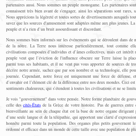
partenaires aussi. Nous sommes un peuple monogame. Les partenaires sont 
connaissent très bien avant de s'engager, ainsi les séparations sont rares, 
Nous apprécions la légèreté et toutes sortes de divertissements auxquels tout
savez que les sources d'amusement sont adaptées même aux plus jeunes. L
peuple et n’a rien d’un bruit assourdissant et discordant.
Nous sommes bien informés sur les événements qui se déroulent dans de n
de la nôtre. La Terre nous intéresse particulièrement, tout comme ell
civilisations composées d’individus et d’âmes collectives, mais cet intérêt
peuple veut que l’éviction de l'influence obscure sur Terre laisse la pla
parmi tous ses habitants, et il ne veut pas vous apporter de sources de t
décrire notre armée, sachez que par son nombre et sa technologie, elle pour
journée. Cependant, notre force est uniquement une force de défense, e
d’envahir est l’élément clé de la différence entre nos deux mondes. Ceci es
sentiments chaleureux, qui s’étendent à toutes les civilisations et ne se limite
Je vois "gouvernement" dans votre pensée. Notre forme planétaire de gouv
celle des
cités-États
de la Grèce de votre histoire. Pas de guerres entre e
bienveillante au sein de chaque état est la base de notre organe dirigeant
d’une seule langue et de la télépathie, qui apportent une clarté d’expressi
honnête parmi toute la population. Des organes plus petits gouvernent les
ordonné et efficace dans un monde de cette taille avec une population de plu