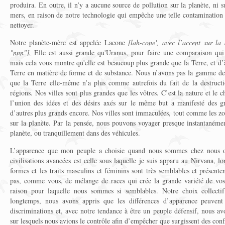
produira. En outre, il n’y a aucune source de pollution sur la planète, ni su
mers, en raison de notre technologie qui empêche une telle contamination 
nettoyer.
Notre planète-mère est appelée Lacone
[lah-cone', avec l’accent sur la
"nnn"].
Elle est aussi grande qu'Uranus, pour faire une comparaison qui 
mais cela vous montre qu'elle est beaucoup plus grande que la Terre, et d
Terre en matière de forme et de substance. Nous n’avons pas la gamme de
que la Terre elle-même n’a plus comme autrefois du fait de la destruct
régions. Nos villes sont plus grandes que les vôtres. C’est la nature et le c
l’union des idées et des désirs axés sur le même but a manifesté des gr
d’autres plus grands encore. Nos villes sont immaculées, tout comme les zo
sur la planète. Par la pensée, nous pouvons voyager presque instantanémen
planète, ou tranquillement dans des véhicules.
L’apparence que mon peuple a choisie quand nous sommes chez nous ou
civilisations avancées est celle sous laquelle je suis apparu au Nirvana, l
formes et les traits masculins et féminins sont très semblables et présent
pas, comme vous, de mélange de races qui crée la grande variété de vos 
raison pour laquelle nous sommes si semblables. Notre choix collectif
longtemps, nous avons appris que les différences d’apparence peuvent
discriminations et, avec notre tendance à être un peuple défensif, nous av
sur lesquels nous avions le contrôle afin d’empêcher que surgissent des confli