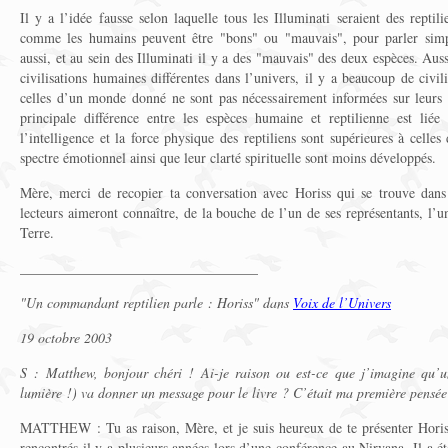
Il y a l’idée fausse selon laquelle tous les Illuminati seraient des reptil
comme les humains peuvent être "bons" ou "mauvais", pour parler simpl
aussi, et au sein des Illuminati il y a des "mauvais" des deux espèces. Au
civilisations humaines différentes dans l’univers, il y a beaucoup de civilis
celles d’un monde donné ne sont pas nécessairement informées sur leur
principale différence entre les espèces humaine et reptilienne est li
l’intelligence et la force physique des reptiliens sont supérieures à celle
spectre émotionnel ainsi que leur clarté spirituelle sont moins développés.
Mère, merci de recopier ta conversation avec Horiss qui se trouve dans 
lecteurs aimeront connaître, de la bouche de l’un de ses représentants, l’un
Terre.
__________________________________
"Un commandant reptilien parle : Horiss" dans
Voix de l’Univers
19 octobre 2003
S : Matthew, bonjour chéri ! Ai-je raison ou est-ce que j’imagine qu’
lumière !) va donner un message pour le livre ? C’était ma première pensée 
MATTHEW : Tu as raison, Mère, et je suis heureux de te présenter Horis
rencontrés il y a plusieurs années lors d’une conférence au Nirvana. Il a é