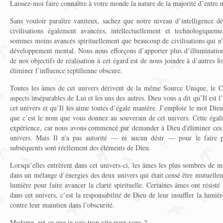
Laissez-moi faire connaître à votre monde la nature de la majorité d’entre 
Sans vouloir paraître vaniteux, sachez que notre niveau d’intelligence d
civilisations également avancées, intellectuellement et technologique
sommes moins avancés spirituellement que beaucoup de civilisations qui n’
développement mental. Nous nous efforçons d’apporter plus d’illumination 
de nos objectifs de réalisation à cet égard est de nous joindre à d’autres 
éliminer l’influence reptilienne obscure.
Toutes les âmes de cet univers dérivent de la même Source Unique, le Cr
aspects inséparables de Lui et les uns des autres. Dieu vous a dit qu’Il est
cet univers et qu’Il les aime toutes d’égale manière. J’emploie le mot Di
que c’est le nom que vous donnez au souverain de cet univers. Cette égali
expérience, car nous avons commencé par demander à Dieu d'éliminer ces p
univers. Mais Il n'a pas autorité — ni aucun désir — pour le faire p
subséquents sont réellement des éléments de Dieu.
Lorsqu’elles entrèrent dans cet univers-ci, les âmes les plus sombres de ma
dans un mélange d’énergies des deux univers qui était censé être mutuelle
lumière pour faire avancer la clarté spirituelle. Certaines âmes ont résisté
dans cet univers, c’est la responsabilité de Dieu de leur insuffler la lumi
contre leur maintien dans l’obscurité.
Madame, est-ce que je vais trop vite pour vous ?