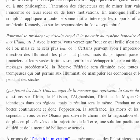
ou à une philosophie, l’intention des étiqueteurs est de miner leur val
l’encontre de leurs idées ou de leurs motivations. En témoigne l’efficac
complot" appliquée à toute personne qui a interrogé les rapports offici
américain Kennedy, ou sur les responsables du "onze septembre".
Pourquoi le président américain étend-il le pouvoir du système bancaire 
aux Illuminati ?
Avec le temps, vous verrez que "tout ce qui brille n’est pas
de l’or, mais ce ne sera plus
leur
or ! Certains peuvent avoir l’impressio
direction des Illuminati les plus haut placés, mais ils paniquent parce
financiers et leurs vastes fortunes sont en train d’échapper à leur contrôl
messages précédents(3), la Réserve Fédérale sera éliminée avec toutes 
trompeuses qui ont permis aux Illuminati de manipuler les économies et 
pendant des siècles.
Que feront les États-Unis au sujet de la menace que représente la Corée d
questions sur l’Iran, le Pakistan, l’Afghanistan, l’Irak et le Moyen-Or
identiques dans ces régions, mais le résultat sera le même. Pendant un ce
bottes continueront et donc l’oppression, la souffrance, les morts et les
cependant, vous verrez Obama poursuivre le chemin de la négociation et, 
de plus en plus élevées de la trajectoire de la Terre, une solution pacifique
du défi et de la mentalité belliqueuse actuels.
À propos de "
l’aide à la migration
" — méconnue — des Palestiniens, un ef