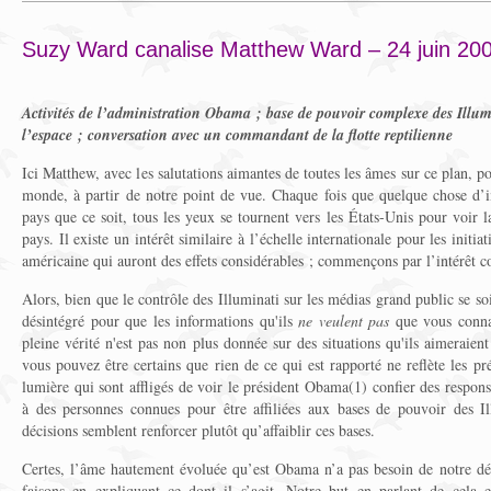
Suzy Ward canalise Matthew Ward – 24 juin 20
Activités de l’administration Obama ; base de pouvoir complexe des Illumi
l’espace ; conversation avec un commandant de la flotte reptilienne
Ici Matthew, avec les salutations aimantes de toutes les âmes sur ce plan, 
monde, à partir de notre point de vue. Chaque fois que quelque chose d’
pays que ce soit, tous les yeux se tournent vers les États-Unis pour voir
pays. Il existe un intérêt similaire à l’échelle internationale pour les initia
américaine qui auront des effets considérables ; commençons par l’intérêt c
Alors, bien que le contrôle des Illuminati sur les médias grand public se soit
désintégré pour que les informations qu'ils
ne veulent pas
que vous connai
pleine vérité n'est pas non plus donnée sur des situations qu'ils aimeraient
vous pouvez être certains que rien de ce qui est rapporté ne reflète les pr
lumière qui sont affligés de voir le président Obama(1) confier des respons
à des personnes connues pour être affiliées aux bases de pouvoir des Il
décisions semblent renforcer plutôt qu’affaiblir ces bases.
Certes, l’âme hautement évoluée qu’est Obama n’a pas besoin de notre déf
faisons en expliquant ce dont il s’agit. Notre but en parlant de cela 