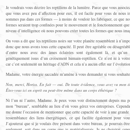
Je voudrais vous décrire les reptiliens de la lumière. Parce que vous associ
que vous avez peu d’affection pour eux, il est facile pour vous de nous 
sommes pas dans ces formes — à moins de vouloir les fabriquer, ce que no
formes seraient trop confinées pour le mouvement et le fonctionnement qu
niveau d’intelligence où nous pouvons créer toutes les formes que nous ima
On vous a dit que les reptiliens noirs sur votre planète ressemblent à n’im
donc que nous avons tous cette capacité. Il peut être agréable ou désagréab
d’entre nous avec des âmes éclairées sont également là, et qu’un
génétiquement issus d’un croisement humain-reptilien. Ce n’est ni à votre
car c’est seulement un héritage d’ADN et cela n’a aucun effet sur l’évolutio
Madame, votre énergie saccadée m'amène à vous demander si vous souhaite
Non, merci, Horiss. En fait — oui. De toute évidence, vous avez vu mon éc
Êtes-vous ici en esprit ou peut-être même dans un corps éthérique ?
Ni l’un ni l’autre, Madame. Je peux vous voir distinctement depuis ma p
mon "bureau", semblable au lieu d’où vous gérez vos entreprises. Cependa
me donne l’occasion de mentionner que cette capacité de voir à une grande d
ressemblance des liens énergétiques, ce qui facilite également pour vou
J’ajouterai que si je voulais être présent dans votre bureau, je pourrais être
seulement, soit dans un corps que je matérialiserais. Je ne choisirai cepe