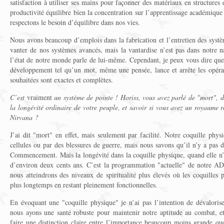
satisfaction à utiliser ses mains pour façonner des matériaux en structures
productivité équilibre bien la concentration sur l’apprentissage académiqu
respectons le besoin d’équilibre dans nos vies.
Nous avons beaucoup d’emplois dans la fabrication et l’entretien des syst
vanter de nos systèmes avancés, mais la vantardise n’est pas dans notre na
l’état de notre monde parle de lui-même. Cependant, je peux vous dire que
développement tel qu’un mot, même une pensée, lance et arrête les opérati
souhaitées sont exactes et complètes.
C’est
vraiment
un système de pointe ! Horiss, vous avez parlé de "mort", d
la longévité ordinaire de votre peuple, et savoir si vous avez un royaume r
Nirvana ?
J’ai dit "mort" en effet, mais seulement par facilité. Notre coquille physi
cellules ou par des blessures de guerre, mais nous savons qu’il n’y a pas
Commencement. Mais la longévité dans la coquille physique, quand elle n’e
d’environ deux cents ans. C’est la programmation "actuelle" de notre AD
nous atteindrons des niveaux de spiritualité plus élevés où les coquilles
plus longtemps en restant pleinement fonctionnelles.
En évoquant une "coquille physique" je n’ai pas l’intention de dévalorise
nous ayons une santé robuste pour maintenir notre aptitude au combat, et
faire une distinction claire entre l’importance beaucoup moins grande q