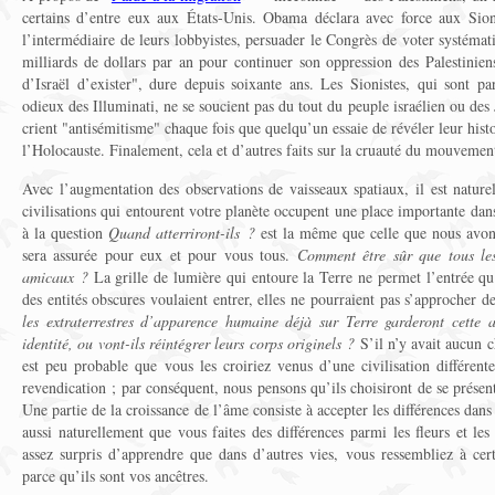
certains d’entre eux aux États-Unis. Obama déclara avec force aux Sioni
l’intermédiaire de leurs lobbyistes, persuader le Congrès de voter systéma
milliards de dollars par an pour continuer son oppression des Palestinien
d’Israël d’exister", dure depuis soixante ans. Les Sionistes, qui sont pa
odieux des Illuminati, ne se soucient pas du tout du peuple israélien ou des 
crient "antisémitisme" chaque fois que quelqu’un essaie de révéler leur histo
l’Holocauste. Finalement, cela et d’autres faits sur la cruauté du mouvemen
Avec l’augmentation des observations de vaisseaux spatiaux, il est nature
civilisations qui entourent votre planète occupent une place importante da
à la question
Quand atterriront-ils ?
est la même que celle que nous avons
sera assurée pour eux et pour vous tous.
Comment être sûr que tous les 
amicaux ?
La grille de lumière qui entoure la Terre ne permet l’entrée qu
des entités obscures voulaient entrer, elles ne pourraient pas s’approcher de
les extraterrestres d’apparence humaine déjà sur Terre garderont cette 
identité, ou vont-ils réintégrer leurs corps originels ?
S’il n’y avait aucun 
est peu probable que vous les croiriez venus d’une civilisation différent
revendication ; par conséquent, nous pensons qu’ils choisiront de se présen
Une partie de la croissance de l’âme consiste à accepter les différences dan
aussi naturellement que vous faites des différences parmi les fleurs et le
assez surpris d’apprendre que dans d’autres vies, vous ressembliez à cert
parce qu’ils sont vos ancêtres.