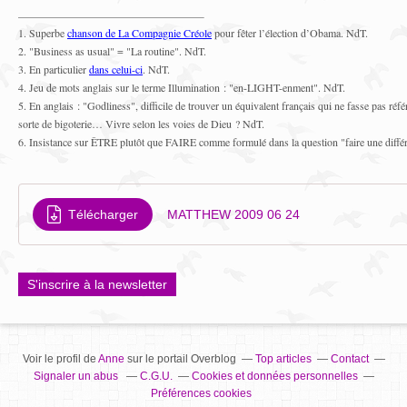
1. Superbe
chanson de La Compagnie Créole
pour fêter l’élection d’Obama. NdT.
2. "Business as usual" = "La routine". NdT.
3.
En particulier
dans celui-ci
. NdT.
4.
Jeu de mots anglais sur le terme Illumination : "en-LIGHT-enment". NdT.
5.
En anglais : "Godliness", difficile de trouver un équivalent français qui ne fasse pas réfé
sorte de bigoterie… Vivre selon les voies de Dieu ? NdT.
6.
Insistance sur ÊTRE plutôt que FAIRE comme formulé dans la question "faire une diffé
Télécharger
MATTHEW 2009 06 24
S'inscrire à la newsletter
Voir le profil de
Anne
sur le portail Overblog
Top articles
Contact
Signaler un abus
C.G.U.
Cookies et données personnelles
Préférences cookies