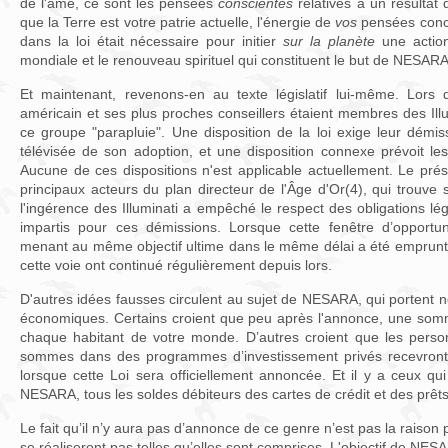
de l'âme, ce sont les pensées
conscientes
relatives à un résultat 
que la Terre est votre patrie actuelle, l'énergie de
vos
pensées conc
dans la loi était nécessaire pour initier
sur la planète
une action
mondiale et le renouveau spirituel qui constituent le but de NESARA
Et maintenant, revenons-en au texte législatif lui-même. Lors 
américain et ses plus proches conseillers étaient membres des Illu
ce groupe "parapluie". Une disposition de la loi exige leur démi
télévisée de son adoption, et une disposition connexe prévoit le
Aucune de ces dispositions n'est applicable actuellement. Le prés
principaux acteurs du plan directeur de l'Âge d'Or(4), qui trouv
l'ingérence des Illuminati a empêché le respect des obligations lé
impartis pour ces démissions. Lorsque cette fenêtre d’opportun
menant au même objectif ultime dans le même délai a été emprunt
cette voie ont continué régulièrement depuis lors.
D'autres idées fausses circulent au sujet de NESARA, qui portent 
économiques. Certains croient que peu après l'annonce, une somm
chaque habitant de votre monde. D’autres croient que les perso
sommes dans des programmes d’investissement privés recevront
lorsque cette Loi sera officiellement annoncée. Et il y a ceux qu
NESARA, tous les soldes débiteurs des cartes de crédit et des prêt
Le fait qu’il n’y aura pas d’annonce de ce genre n’est pas la raison
se réaliseront pas telles qu’elles sont comprises. L'objectif de NESA