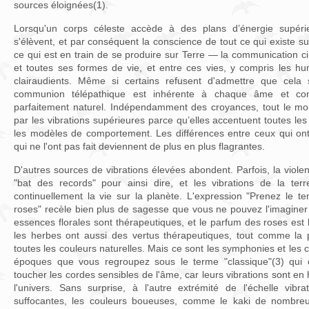
sources éloignées(1).
Lorsqu'un corps céleste accède à des plans d’énergie supérie
s'élèvent, et par conséquent la conscience de tout ce qui existe su
ce qui est en train de se produire sur Terre — la communication ci
et toutes ses formes de vie, et entre ces vies, y compris les hu
clairaudients. Même si certains refusent d'admettre que cela s
communion télépathique est inhérente à chaque âme et co
parfaitement naturel. Indépendamment des croyances, tout le mon
par les vibrations supérieures parce qu’elles accentuent toutes les c
les modèles de comportement. Les différences entre ceux qui on
qui ne l'ont pas fait deviennent de plus en plus flagrantes.
D'autres sources de vibrations élevées abondent. Parfois, la viole
"bat des records" pour ainsi dire, et les vibrations de la terr
continuellement la vie sur la planète. L'expression "Prenez le
roses" recèle bien plus de sagesse que vous ne pouvez l'imaginer
essences florales sont thérapeutiques, et le parfum des roses est 
les herbes ont aussi des vertus thérapeutiques, tout comme la 
toutes les couleurs naturelles. Mais ce sont les symphonies et les
époques que vous regroupez sous le terme "classique"(3) qui 
toucher les cordes sensibles de l'âme, car leurs vibrations sont en
l'univers. Sans surprise, à l'autre extrémité de l'échelle vibr
suffocantes, les couleurs boueuses, comme le kaki de nombreux 