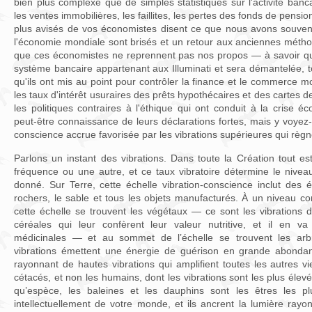
bien plus complexe que de simples statistiques sur l'activité banc
les ventes immobilières, les faillites, les pertes des fonds de pensio
plus avisés de vos économistes disent ce que nous avons souven
l'économie mondiale sont brisés et un retour aux anciennes méthod
que ces économistes ne reprennent pas nos propos — à savoir q
système bancaire appartenant aux Illuminati et sera démantelée,
qu'ils ont mis au point pour contrôler la finance et le commerce
les taux d'intérêt usuraires des prêts hypothécaires et des cartes de 
les politiques contraires à l'éthique qui ont conduit à la crise 
peut-être connaissance de leurs déclarations fortes, mais y voyez
conscience accrue favorisée par les vibrations supérieures qui règn
Parlons un instant des vibrations. Dans toute la Création tout e
fréquence ou une autre, et ce taux vibratoire détermine le nive
donné. Sur Terre, cette échelle vibration-conscience inclut de
rochers, le sable et tous les objets manufacturés. À un niveau c
cette échelle se trouvent les végétaux — ce sont les vibrations 
céréales qui leur confèrent leur valeur nutritive, et il en 
médicinales — et au sommet de l’échelle se trouvent les arbres
vibrations émettent une énergie de guérison en grande abonda
rayonnant de hautes vibrations qui amplifient toutes les autres vi
cétacés, et non les humains, dont les vibrations sont les plus éle
qu’espèce, les baleines et les dauphins sont les êtres les plu
intellectuellement de votre monde, et ils ancrent la lumière ray