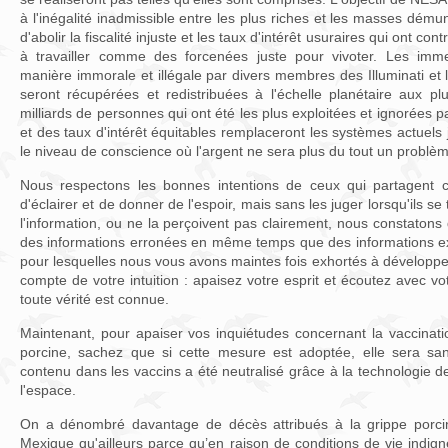
à l'inégalité inadmissible entre les plus riches et les masses dém
d'abolir la fiscalité injuste et les taux d'intérêt usuraires qui ont co
à travailler comme des forcenées juste pour vivoter. Les im
manière immorale et illégale par divers membres des Illuminati et les
seront récupérées et redistribuées à l'échelle planétaire aux p
milliards de personnes qui ont été les plus exploitées et ignorées pa
et des taux d'intérêt équitables remplaceront les systèmes actuels
le niveau de conscience où l'argent ne sera plus du tout un problè
Nous respectons les bonnes intentions de ceux qui partagent ce 
d'éclairer et de donner de l'espoir, mais sans les juger lorsqu'ils s
l'information, ou ne la perçoivent pas clairement, nous constatons q
des informations erronées en même temps que des informations exa
pour lesquelles nous vous avons maintes fois exhortés à développer
compte de votre intuition : apaisez votre esprit et écoutez avec v
toute vérité est connue.
Maintenant, pour apaiser vos inquiétudes concernant la vaccinatio
porcine, sachez que si cette mesure est adoptée, elle sera san
contenu dans les vaccins a été neutralisé grâce à la technologie 
l'espace.
On a dénombré davantage de décès attribués à la grippe porci
Mexique qu'ailleurs parce qu’en raison de conditions de vie indig