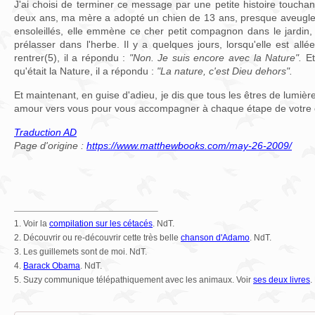
J'ai choisi de terminer ce message par une petite histoire touchante
deux ans, ma mère a adopté un chien de 13 ans, presque aveugle 
ensoleillés, elle emmène ce cher petit compagnon dans le jardin,
prélasser dans l'herbe. Il y a quelques jours, lorsqu'elle est allée
rentrer(5), il a répondu :
"Non. Je suis encore avec la Nature".
Et
qu'était la Nature, il a répondu :
"La nature, c'est Dieu dehors".
Et maintenant, en guise d'adieu, je dis que tous les êtres de lumièr
amour vers vous pour vous accompagner à chaque étape de votre c
Traduction AD
Page d'origine :
https://www.matthewbooks.com/may-26-2009/
1. Voir la
compilation sur les cétacés
. NdT.
2.
Découvrir ou re-découvrir cette très belle
chanson d'Adamo
. NdT.
3.
Les guillemets sont de moi. NdT.
4.
Barack Obama
. NdT.
5.
Suzy communique télépathiquement avec les animaux. Voir
ses deux livres
.