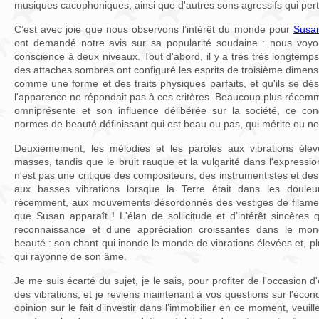
musiques cacophoniques, ainsi que d'autres sons agressifs qui pertu
C’est avec joie que nous observons l’intérêt du monde pour
Susa
ont demandé notre avis sur sa popularité soudaine : nous voy
conscience à deux niveaux. Tout d'abord, il y a très très longtemp
des attaches sombres ont configuré les esprits de troisième dimensi
comme une forme et des traits physiques parfaits, et qu'ils se dés
l'apparence ne répondait pas à ces critères. Beaucoup plus récemm
omniprésente et son influence délibérée sur la société, ce con
normes de beauté définissant qui est beau ou pas, qui mérite ou non
Deuxièmement, les mélodies et les paroles aux vibrations éle
masses, tandis que le bruit rauque et la vulgarité dans l'expressi
n'est pas une critique des compositeurs, des instrumentistes et des 
aux basses vibrations lorsque la Terre était dans les douleu
récemment, aux mouvements désordonnés des vestiges de filament
que Susan apparaît ! L'élan de sollicitude et d’intérêt sincères 
reconnaissance et d’une appréciation croissantes dans le m
beauté : son chant qui inonde le monde de vibrations élevées et, p
qui rayonne de son âme.
Je me suis écarté du sujet, je le sais, pour profiter de l'occasion d
des vibrations, et je reviens maintenant à vos questions sur l'éc
opinion sur le fait d’investir dans l’immobilier en ce moment, veu