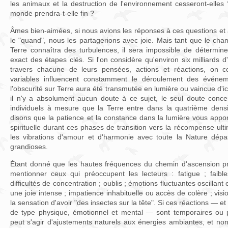
les animaux et la destruction de l'environnement cesseront-elles
monde prendra-t-elle fin ?
Âmes bien-aimées, si nous avions les réponses à ces questions et à
le "quand", nous les partagerions avec joie. Mais tant que le cha
Terre connaîtra des turbulences, il sera impossible de détermine
exact des étapes clés. Si l'on considère qu'environ six milliards 
travers chacune de leurs pensées, actions et réactions, on 
variables influencent constamment le déroulement des événem
l'obscurité sur Terre aura été transmutée en lumière ou vaincue d'i
il n'y a absolument aucun doute à ce sujet, le seul doute conce
individuels à mesure que la Terre entre dans la quatrième dens
disons que la patience et la constance dans la lumière vous apport
spirituelle durant ces phases de transition vers la récompense ulti
les vibrations d'amour et d'harmonie avec toute la Nature dépa
grandioses.
Étant donné que les hautes fréquences du chemin d'ascension prod
mentionner ceux qui préoccupent les lecteurs : fatigue ; faible
difficultés de concentration ; oublis ; émotions fluctuantes oscillant
une joie intense ; impatience inhabituelle ou accès de colère ; vision
la sensation d'avoir "des insectes sur la tête". Si ces réactions — 
de type physique, émotionnel et mental — sont temporaires ou p
peut s'agir d'ajustements naturels aux énergies ambiantes, et no