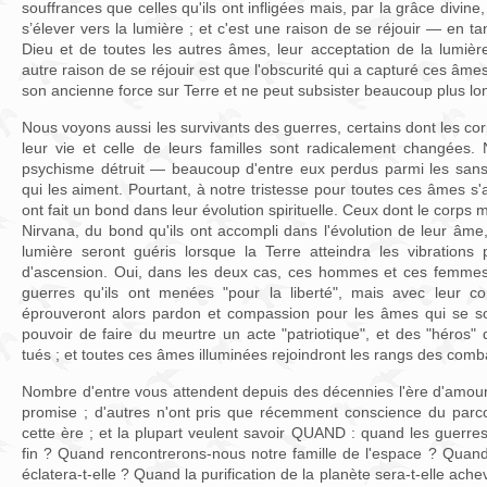
souffrances que celles qu'ils ont infligées mais, par la grâce divine
s’élever vers la lumière ; et c'est une raison de se réjouir — en t
Dieu et de toutes les autres âmes, leur acceptation de la lumièr
autre raison de se réjouir est que l'obscurité qui a capturé ces âmes
son ancienne force sur Terre et ne peut subsister beaucoup plus l
Nous voyons aussi les survivants des guerres, certains dont les co
leur vie et celle de leurs familles sont radicalement changées
psychisme détruit — beaucoup d'entre eux perdus parmi les sans
qui les aiment. Pourtant, à notre tristesse pour toutes ces âmes s'aj
ont fait un bond dans leur évolution spirituelle. Ceux dont le corps
Nirvana, du bond qu'ils ont accompli dans l'évolution de leur âme,
lumière seront guéris lorsque la Terre atteindra les vibration
d'ascension. Oui, dans les deux cas, ces hommes et ces femmes 
guerres qu'ils ont menées "pour la liberté", mais avec leur co
éprouveront alors pardon et compassion pour les âmes qui se so
pouvoir de faire du meurtre un acte "patriotique", et des "héros" 
tués ; et toutes ces âmes illuminées rejoindront les rangs des comba
Nombre d'entre vous attendent depuis des décennies l'ère d'amour 
promise ; d'autres n'ont pris que récemment conscience du parcou
cette ère ; et la plupart veulent savoir QUAND : quand les guerres
fin ? Quand rencontrerons-nous notre famille de l'espace ? Quand
éclatera-t-elle ? Quand la purification de la planète sera-t-elle ac