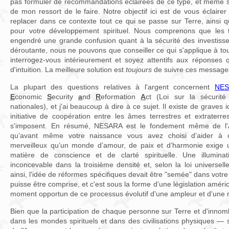
pas formuler de recommandations éclairées de ce type, et même si j
de mon ressort de le faire. Notre objectif ici est de vous éclairer 
replacer dans ce contexte tout ce qui se passe sur Terre, ainsi q
pour votre développement spirituel. Nous comprenons que les 
engendré une grande confusion quant à la sécurité des investisse
déroutante, nous ne pouvons que conseiller ce qui s'applique à tout
interrogez-vous intérieurement et soyez attentifs aux réponses
d'intuition. La meilleure solution est
toujours
de suivre ces message
La plupart des questions relatives à l'argent concernent
NE
E
conomic
S
ecurity
a
nd
R
eformation
A
ct (Loi sur la sécurit
nationales), et j'ai beaucoup à dire à ce sujet. Il existe de graves
initiative de coopération entre les âmes terrestres et extraterre
s'imposent. En résumé, NESARA est le fondement même de l'Â
qu’avant même votre naissance vous avez choisi d’aider à 
merveilleux qu’un monde d’amour, de paix et d’harmonie exige
matière de conscience et de clarté spirituelle. Une illumina
inconcevable dans la troisième densité et, selon la loi universell
ainsi, l'idée de réformes spécifiques devait être "semée" dans vot
puisse être comprise, et c'est sous la forme d'une législation améric
moment opportun de ce processus évolutif d'une ampleur et d'une r
Bien que la participation de chaque personne sur Terre et d'inno
dans les mondes spirituels et dans des civilisations physiques —