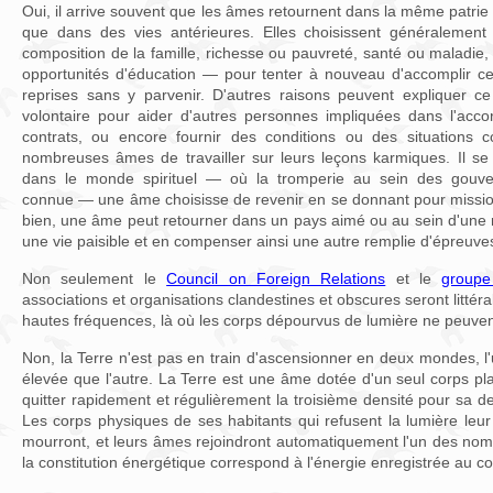
Oui, il arrive souvent que les âmes retournent dans la même patrie
que dans des vies antérieures. Elles choisissent généralemen
composition de la famille, richesse ou pauvreté, santé ou maladie, 
opportunités d'éducation — pour tenter à nouveau d'accomplir ce 
reprises sans y parvenir. D'autres raisons peuvent expliquer ce 
volontaire pour aider d'autres personnes impliquées dans l'acco
contrats, ou encore fournir des conditions ou des situations
nombreuses âmes de travailler sur leurs leçons karmiques. Il se
dans le monde spirituel — où la tromperie au sein des gouve
connue — une âme choisisse de revenir en se donnant pour mission
bien, une âme peut retourner dans un pays aimé ou au sein d'une r
une vie paisible et en compenser ainsi une autre remplie d'épreuve
Non seulement le
Council on Foreign Relations
et le
groupe
associations et organisations clandestines et obscures seront litt
hautes fréquences, là où les corps dépourvus de lumière ne peuven
Non, la Terre n'est pas en train d'ascensionner en deux mondes, l'
élevée que l'autre. La Terre est une âme dotée d'un seul corps plan
quitter rapidement et régulièrement la troisième densité pour sa de
Les corps physiques de ses habitants qui refusent la lumière leu
mourront, et leurs âmes rejoindront automatiquement l'un des no
la constitution énergétique correspond à l'énergie enregistrée au co