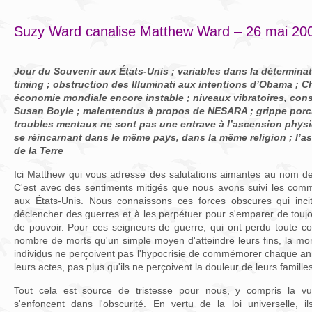
Suzy Ward canalise Matthew Ward – 26 mai 20
Jour du Souvenir aux États-Unis ; variables dans la détermina
timing ; obstruction des Illuminati aux intentions d’Obama ; C
économie mondiale encore instable ; niveaux vibratoires, cons
Susan Boyle ; malentendus à propos de NESARA ; grippe porci
troubles mentaux ne sont pas une entrave à l’ascension phys
se réincarnant dans le même pays, dans la même religion ; l’a
de la Terre
Ici Matthew qui vous adresse des salutations aimantes au nom de
C'est avec des sentiments mitigés que nous avons suivi les co
aux États-Unis. Nous connaissons ces forces obscures qui incit
déclencher des guerres et à les perpétuer pour s'emparer de toujou
de pouvoir. Pour ces seigneurs de guerre, qui ont perdu toute co
nombre de morts qu'un simple moyen d'atteindre leurs fins, la mo
individus ne perçoivent pas l'hypocrisie de commémorer chaque ann
leurs actes, pas plus qu'ils ne perçoivent la douleur de leurs famille
Tout cela est source de tristesse pour nous, y compris la vu
s'enfoncent dans l'obscurité. En vertu de la loi universelle, 