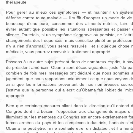
thérapeute.
Pour gérer au mieux ces symptômes — et maintenir un système 
défense contre toute maladie — il suffit d'adopter un mode de vie
beaucoup d'eau pure, consommer des aliments nutritifs, faire d
éviter autant que possible les situations stressantes et passe
silence. Toutefois, si un symptôme s'aggrave ou persiste, ne l'at
changements des fréquences, mais consultez plutôt un professionn
n'y a rien d'anormal, vous serez rassurés ; et si quelque chose 
médicale, vous pourrez recevoir le traitement approprié.
Passons à un autre sujet présent dans de nombreux esprits, à sav
du président américain Obama sont décourageantes, juste "du pa
combien de fois mes messages ont déclaré que nous sommes apo
jugement, que nous rapportons uniquement ce que nous voyons dep
ainsi que les informations provenant de nos nombreuses source
j’estime que la personne qui a écrit qu’Obama fait l'objet de "micr
approprié.
Bien que certaines mesures allant dans la direction qu'il entend 
Congrès dont il a besoin, l'opposition aux changements majeurs r
Illuminati sur les membres du Congrès est encore extrêmement for
forces armées du pays et les complexes industriels, bancaires e
Obama ne peut être, ni ne souhaite être, un dictateur, et il a hér