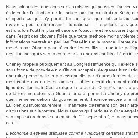
Nous saluons les questions sur les raisons qui poussent l’ancien v
à défendre l’utilisation de la torture par l’administration Bush, c
d’importance qu'il n'y paraît. En tant que figure influente au se
raviver la peur du terrorisme international — rappelons-nous que 
est à la fois l’outil le plus efficace de l’obscurité et le carburant qui 
dans l’esprit des citoyens l'idée que toute méthode moins violente 
informations mettrait en péril les États-Unis et le monde, il tente d
menées par Obama pour résoudre les conflits — une telle politiqu
des Illuminati qui visent à entretenir les anciens conflits et à en init
Cheney rappelle publiquement au Congrès l'influence qu'il exerce
sous forme de pots-de-vin qu'ils ont acceptés, de graves humiliati
une ruine personnelle et professionnelle, par d'autres formes 
mort contre eux ou leurs familles — il les avertit clairement qu’il
ligne des Illuminati. Ceci explique la fureur du Congrès face au pr
de terrorisme détenus à Guantanamo et permet à Cheney de prouv
que, même en dehors du gouvernement, il exerce encore une infl
Et, bien qu’involontairement, il manifeste clairement son désir ard
discussions sur la torture. Nous savons qu’il redoute qu'une enqu
son implication dans les attentats du "11 septembre", et nous pouv
cas.
L'économie s'est-elle stabilisée comme l'indiquent certaines statist