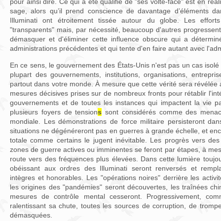
pour ainsi dire. Ce qui a été qualifié de "ses volte-face" est en r
sage, alors qu’il prend conscience de davantage d’éléments dan
Illuminati ont étroitement tissée autour du globe. Les effor
"transparents" mais, par nécessité, beaucoup d'autres progressen
démasquer et d'éliminer cette influence obscure qui a détermin
administrations précédentes et qui tente d'en faire autant avec l'adm
En ce sens, le gouvernement des États-Unis n'est pas un cas isolé —
plupart des gouvernements, institutions, organisations, entrepri
partout dans votre monde. À mesure que cette vérité sera révélée 
mesures décisives prises sur de nombreux fronts pour rétablir l'int
gouvernements et de toutes les instances qui impactent la vie pa
plusieurs foyers de tension
s
sont considérés comme des menace
mondiale. Les démonstrations de force militaire persisteront dan
situations ne dégénéreront pas en guerres à grande échelle, et en
totale comme certains le jugent inévitable. Les progrès vers des
zones de guerre actives ou imminentes se feront par étapes, à mes
route vers des fréquences plus élevées. Dans cette lumière toujour
obéissant aux ordres des Illuminati seront renversés et remp
intègres et honorables. Les "opérations noires" derrière les activit
les origines des "pandémies" seront découvertes, les traînées ch
mesures de contrôle mental cesseront. Progressivement, c
ralentissant sa chute, toutes les sources de corruption, de tromper
démasquées.