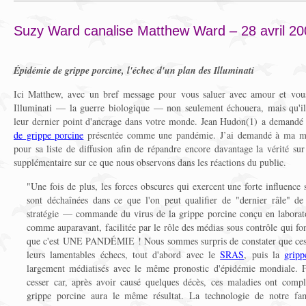
Suzy Ward canalise Matthew Ward – 28 avril 20
Épidémie de grippe porcine, l'échec d'un plan des Illuminati
Ici Matthew, avec un bref message pour vous saluer avec amour et vous
Illuminati — la guerre biologique — non seulement échouera, mais qu'i
leur dernier point d'ancrage dans votre monde. Jean Hudon(1) a demandé
de grippe porcine
présentée comme une pandémie. J’ai demandé à ma mè
pour sa liste de diffusion afin de répandre encore davantage la vérité su
supplémentaire sur ce que nous observons dans les réactions du public.
"Une fois de plus, les forces obscures qui exercent une forte influence 
sont déchaînées dans ce que l'on peut qualifier de "dernier râle" de
stratégie — commande du virus de la grippe porcine conçu en laboratoi
comme auparavant, facilitée par le rôle des médias sous contrôle qui fon
que c'est UNE PANDÉMIE ! Nous sommes surpris de constater que ces ê
leurs lamentables échecs, tout d'abord avec le
SRAS
, puis la
gripp
largement médiatisés avec le même pronostic d'épidémie mondiale. F
cesser car, après avoir causé quelques décès, ces maladies ont compl
grippe porcine aura le même résultat. La technologie de notre famil