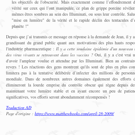
les objectifs de l'obscurité. Mais exactement comme l’effondrement 
vérité sur ceux qui l’ont manipulée, ce plan de grippe porcine révèler
mêmes êtres sombres au sein des Illuminati, ou sous leur contrôle. Salu
"mise en lumière" de la vérité et le rapide déclin des tentacules d’
planète !"
Depuis que j’ai transmis ce message en réponse à la demande de Jean, il y a
grandissant du grand public quant aux motivations des plus hauts respo
l'industrie pharmaceutique :
Il y a cette soudaine épidémie d'un nouveau t
des virus vivants se retrouvent dans les vaccins ?
Oui, il y a c'est vrai 
d'avoir l'ampleur voulue et attendue par les Illuminati. Bien au contr
revers ! Les réactions des gens montrent qu'ils sont de plus en plus cons
limitera pas à la tentative délibérée d’infecter des millions de perso
mondiale. Dans de nombreux autres domaines également des efforts d
élimineront la lourde emprise du contrôle obscur qui règne depuis de
maintenant votre lumière stable et en ayant encore un peu de patien
significatives, vos efforts seront abondamment récompensés !
Traduction AD
Page d'origine :
https://www.matthewbooks.com/april-28-2009/