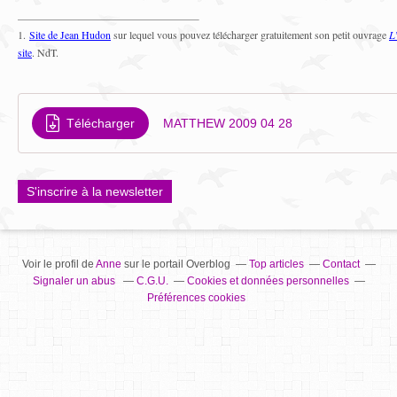
1.
Site de Jean Hudon
sur lequel vous pouvez télécharger gratuitement son petit ouvrage
L
site
. NdT.
Télécharger
MATTHEW 2009 04 28
S'inscrire à la newsletter
Voir le profil de
Anne
sur le portail Overblog
Top articles
Contact
Signaler un abus
C.G.U.
Cookies et données personnelles
Préférences cookies