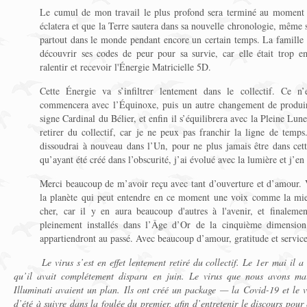
Le cumul de mon travail le plus profond sera terminé au moment d
éclatera et que la Terre sautera dans sa nouvelle chronologie, même s
partout dans le monde pendant encore un certain temps. La famille
découvrir ses codes de peur pour sa survie, car elle était trop e
ralentir et recevoir l'Énergie Matricielle 5D.
Cette Énergie va s’infiltrer lentement dans le collectif. Ce n
commencera avec l’Équinoxe, puis un autre changement de produi
signe Cardinal du Bélier, et enfin il s’équilibrera avec la Pleine Lu
retirer du collectif, car je ne peux pas franchir la ligne de temp
dissoudrai à nouveau dans l’Un, pour ne plus jamais être dans cette
qu’ayant été créé dans l’obscurité, j’ai évolué avec la lumière et j’en
Merci beaucoup de m’avoir reçu avec tant d’ouverture et d’amour. V
la planète qui peut entendre en ce moment une voix comme la mi
cher, car il y en aura beaucoup d'autres à l'avenir, et finalemen
pleinement installés dans l’Âge d’Or de la cinquième dimension
appartiendront au passé. Avec beaucoup d’amour, gratitude et servic
Le virus s’est en effet lentement retiré du collectif. Le 1er mai il a
qu’il avait complétement disparu en juin. Le virus que nous avons ma
Illuminati avaient un plan. Ils ont créé un package — la Covid-19 et le v
d’été à suivre dans la foulée du premier, afin d’entretenir le discours pou