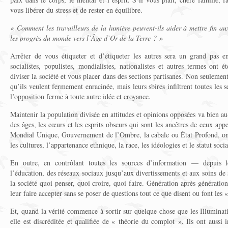
vous libérer du stress et de rester en équilibre.
« Comment les travailleurs de la lumière peuvent-ils aider à mettre fin aux
les progrès du monde vers l’Âge d’Or de la Terre ? »
Arrêter de vous étiqueter et d’étiqueter les autres sera un grand pas e
socialistes, populistes, mondialistes, nationalistes et autres termes ont 
diviser la société et vous placer dans des sections partisanes. Non seulement
qu’ils veulent fermement enracinée, mais leurs sbires infiltrent toutes les s
l’opposition ferme à toute autre idée et croyance.
Maintenir la population divisée en attitudes et opinions opposées va bien au
des âges, les cœurs et les esprits obscurs qui sont les ancêtres de ceux appe
Mondial Unique, Gouvernement de l’Ombre, la cabale ou État Profond, ont
les cultures, l’appartenance ethnique, la race, les idéologies et le statut socia
En outre, en contrôlant toutes les sources d’information — depuis 
l’éducation, des réseaux sociaux jusqu’aux divertissements et aux soins de 
la société quoi penser, quoi croire, quoi faire. Génération après génératio
leur faire accepter sans se poser de questions tout ce que disent ou font les «
Et, quand la vérité commence à sortir sur quelque chose que les Illuminat
elle est discréditée et qualifiée de « théorie du complot ». Ils ont auss