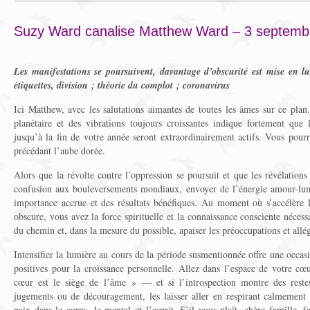
Suzy Ward canalise Matthew Ward – 3 septemb
Les manifestations se poursuivent, davantage d’obscurité est mise en lu
étiquettes, division ; théorie du complot ; coronavirus
Ici Matthew, avec les salutations aimantes de toutes les âmes sur ce pla
planétaire et des vibrations toujours croissantes indique fortement que 
jusqu’à la fin de votre année seront extraordinairement actifs. Vous pou
précédant l’aube dorée.
Alors que la révolte contre l’oppression se poursuit et que les révélations
confusion aux bouleversements mondiaux, envoyer de l’énergie amour-lumi
importance accrue et des résultats bénéfiques. Au moment où s’accélère 
obscure, vous avez la force spirituelle et la connaissance consciente nécess
du chemin et, dans la mesure du possible, apaiser les préoccupations et allég
Intensifier la lumière au cours de la période susmentionnée offre une occasi
positives pour la croissance personnelle. Allez dans l’espace de votre 
cœur est le siège de l’âme » — et si l’introspection montre des reste
jugements ou de découragement, les laisser aller en respirant calmement
paix dans le corps, le mental et l’esprit. S’il vous plaît, chère famille, 