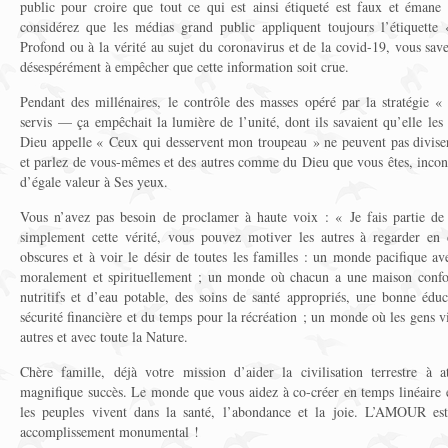
public pour croire que tout ce qui est ainsi étiqueté est faux et émane
considérez que les médias grand public appliquent toujours l’étiquette
Profond ou à la vérité au sujet du coronavirus et de la covid-19, vous sav
désespérément à empêcher que cette information soit crue.
Pendant des millénaires, le contrôle des masses opéré par la stratégie «
servis — ça empêchait la lumière de l’unité, dont ils savaient qu’elle les
Dieu appelle « Ceux qui desservent mon troupeau » ne peuvent pas diviser
et parlez de vous-mêmes et des autres comme du Dieu que vous êtes, incon
d’égale valeur à Ses yeux.
Vous n’avez pas besoin de proclamer à haute voix : « Je fais partie de
simplement cette vérité, vous pouvez motiver les autres à regarder en d
obscures et à voir le désir de toutes les familles : un monde pacifique ave
moralement et spirituellement ; un monde où chacun a une maison confo
nutritifs et d’eau potable, des soins de santé appropriés, une bonne éduc
sécurité financière et du temps pour la récréation ; un monde où les gens v
autres et avec toute la Nature.
Chère famille, déjà votre mission d’aider la civilisation terrestre à a
magnifique succès. Le monde que vous aidez à co-créer en temps linéaire e
les peuples vivent dans la santé, l’abondance et la joie. L’AMOUR est
accomplissement monumental !