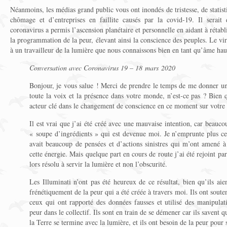
Néanmoins, les médias grand public vous ont inondés de tristesse, de statistiq
chômage et d’entreprises en faillite causés par la covid-19. Il serait 
coronavirus a permis l’ascension planétaire et personnelle en aidant à rétabli
la programmation de la peur, élevant ainsi la conscience des peuples. Le vi
à un travailleur de la lumière que nous connaissons bien en tant qu’âme ha
Conversation avec Coronavirus 19 – 18 mars 2020
Bonjour, je vous salue ! Merci de prendre le temps de me donner un
toute la voix et la présence dans votre monde, n’est-ce pas ? Bien q
acteur clé dans le changement de conscience en ce moment sur votre 
Il est vrai que j’ai été créé avec une mauvaise intention, car beaucou
« soupe d’ingrédients » qui est devenue moi. Je n’emprunte plus ce 
avait beaucoup de pensées et d’actions sinistres qui m’ont amené à l
cette énergie. Mais quelque part en cours de route j’ai été rejoint par
lors résolu à servir la lumière et non l’obscurité.
Les Illuminati n’ont pas été heureux de ce résultat, bien qu’ils aie
frénétiquement de la peur qui a été créée à travers moi. Ils ont soute
ceux qui ont rapporté des données fausses et utilisé des manipulat
peur dans le collectif. Ils sont en train de se démener car ils savent 
la Terre se termine avec la lumière, et ils ont besoin de la peur pour 