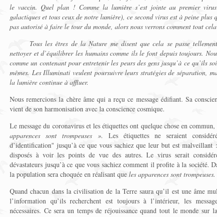
le vaccin. Quel plan ! Comme la lumière s’est jointe au premier virus 
galactiques et tous ceux de notre lumière), ce second virus est à peine plus 
pas autorisé à faire le tour du monde, alors nous verrons comment tout cela
Tous les êtres de la Nature me disent que cela se passe tellemen
nettoyer et d’équilibrer les humains comme ils le font depuis toujours. Nou
comme un contenant pour entretenir les peurs des gens jusqu’à ce qu’ils so
mêmes. Les Illuminati veulent poursuivre leurs stratégies de séparation, ma
la lumière continue à affluer.
Nous remercions la chère âme qui a reçu ce message édifiant. Sa conscien
vient de son harmonisation avec la conscience cosmique.
Le message du coronavirus et les étiquettes ont quelque chose en commun, l
apparences sont trompeuses ».
Les étiquettes ne seraient considé
d’identification" jusqu’à ce que vous sachiez que leur but est malveillant 
disposés à voir les points de vue des autres. Le virus serait considé
dévastateurs jusqu’à ce que vous sachiez comment il profite à la société. D
la population sera choquée en réalisant que
les apparences sont trompeuses.
Quand chacun dans la civilisation de la Terre saura qu’il est une âme mul
l’information qu’ils recherchent est toujours à l’intérieur, les mess
nécessaires. Ce sera un temps de réjouissance quand tout le monde sur l