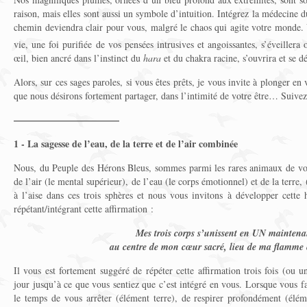
raison, mais elles sont aussi un symbole d’intuition. Intégrez la médecine 
chemin deviendra clair pour vous, malgré le chaos qui agite votre monde. V
vie, une foi purifiée de vos pensées intrusives et angoissantes, s’éveiller
œil, bien ancré dans l’instinct du
hara
et du chakra racine, s’ouvrira et se d
Alors, sur ces sages paroles, si vous êtes prêts, je vous invite à plonger en
que nous désirons fortement partager, dans l’intimité de votre être… Suivez 
———————————
1 - La sagesse de l’eau, de la terre et de l’air combinée
Nous, du Peuple des Hérons
Bleus, sommes parmi les rares animaux de vot
de l’air (le mental supérieur), de l’eau (le corps émotionnel) et de la terr
à l’aise dans ces trois sphères et nous vous invitons à développer cette 
répétant/intégrant cette affirmation :
Mes trois corps s’unissent en UN maintena
au centre de mon cœur sacré, lieu de ma flamme é
Il vous est fortement suggéré de répéter cette affirmation trois fois (ou un
jour jusqu’à ce que vous sentiez que c’est intégré en vous. Lorsque vous fa
le temps de vous arrêter (élément terre), de respirer profondément (éléme