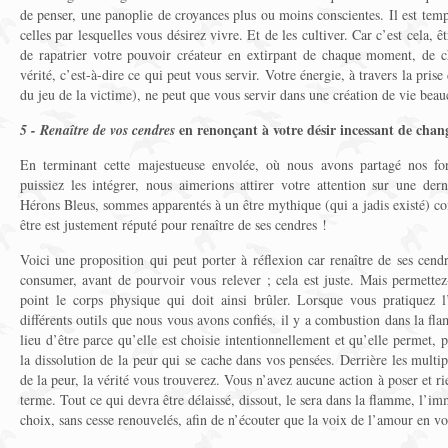
de penser, une panoplie de croyances plus ou moins conscientes. Il est te
celles par lesquelles vous désirez vivre. Et de les cultiver. Car c’est cela, ê
de rapatrier votre pouvoir créateur en extirpant de chaque moment, de c
vérité, c’est-à-dire ce qui peut vous servir. Votre énergie, à travers la prise 
du jeu de la victime), ne peut que vous servir dans une création de vie beau
en renonçant à votre désir incessant de chan
5 - Renaître de vos cendres
En terminant cette majestueuse envolée, où nous avons partagé nos f
puissiez les intégrer, nous aimerions attirer votre attention sur une de
Hérons Bleus, sommes apparentés à un être mythique (qui a jadis existé) c
être est justement réputé pour renaître de ses cendres !
Voici une proposition qui peut porter à réflexion car renaître de ses cen
consumer, avant de pourvoir vous relever ; cela est juste. Mais permette
point le corps physique qui doit ainsi brûler. Lorsque vous pratiquez l’
différents outils que nous vous avons confiés, il y a combustion dans la fl
lieu d’être parce qu’elle est choisie intentionnellement et qu’elle permet, pa
la dissolution de la peur qui se cache dans vos pensées. Derrière les multi
de la peur, la vérité vous trouverez. Vous n’avez aucune action à poser et ri
terme. Tout ce qui devra être délaissé, dissout, le sera dans la flamme, l’imm
choix, sans cesse renouvelés, afin de n’écouter que la voix de l’amour en vo