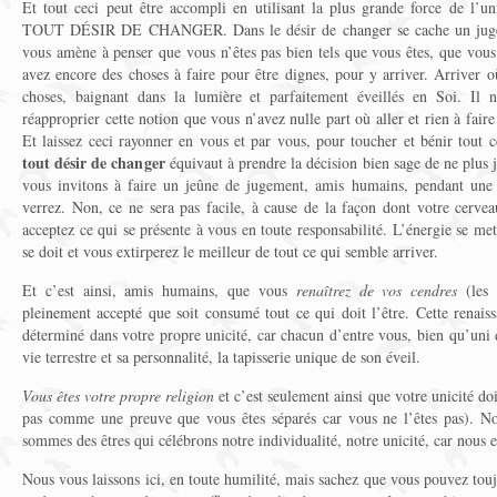
Et tout ceci peut être accompli en utilisant la plus grande force de l’u
TOUT DÉSIR DE CHANGER. Dans le désir de changer se cache un jugeme
vous amène à penser que vous n’êtes pas bien tels que vous êtes, que vous 
avez encore des choses à faire pour être dignes, pour y arriver. Arriver o
choses, baignant dans la lumière et parfaitement éveillés en Soi. Il 
réapproprier cette notion que vous n’avez nulle part où aller et rien à fai
Et laissez ceci rayonner en vous et par vous, pour toucher et bénir tout 
tout désir de changer
équivaut à prendre la décision bien sage de ne plus
vous invitons à faire un jeûne de jugement, amis humains, pendant une
verrez. Non, ce ne sera pas facile, à cause de la façon dont votre cervea
acceptez ce qui se présente à vous en toute responsabilité. L’énergie se me
se doit et vous extirperez le meilleur de tout ce qui semble arriver.
Et c’est ainsi, amis humains, que vous
renaîtrez de vos cendres
(les
pleinement accepté que soit consumé tout ce qui doit l’être. Cette renais
déterminé dans votre propre unicité, car chacun d’entre vous, bien qu’uni 
vie terrestre et sa personnalité, la tapisserie unique de son éveil.
Vous êtes votre propre religion
et c’est seulement ainsi que votre unicité doi
pas comme une preuve que vous êtes séparés car vous ne l’êtes pas). N
sommes des êtres qui célébrons notre individualité, notre unicité, car nou
Nous vous laissons ici, en toute humilité, mais sachez que vous pouvez tou