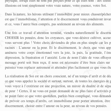
physique, lorsqu’elles ne sont pas perçues pour ce qu’elles sont : des illusio
illusions est tout simplement votre vraie nature, votre essence, votre Soi.
Dans la nature, les hérons utilisent l’immobilité pour mieux chasser/pêch
est que l’immobilisme, l’attention et le discernement vous conduiront inv
et ce, vous l’aurez bien compris, pas seulement au niveau des aliments.
Une fois ce travail d’attention terminé, viendra naturellement le discern
CHOISIR les pensées, donc les croyances, que vous désirez cultiver, accue
vous servent plus ! Votre choix deviendra de plus en plus simple car les 
racines : L’amour ou la peur. Et le discernement, le choix que vous appl
amènera votre corps émotionnel vers la joie, la paix, la gratitude, l’ém
dépression, la frustration et l’anxiété. Loin de nous l’idée de vous effray
message porté soit bien reçu, il nous est nécessaire d’être bien clairs su
puissiez vous replacer autrement et atteindre plus facilement ce que vous êt
La réalisation de Soi est un choix conscient, né d’un temps d’arrêt et de d
ce que vous appelez la société et surtout, surtout, de toutes les énergies de
vous voyez à l’extérieur est une projection, un miroir de dualité et de sép
de peur ! Certes, il ne vous est point demandé de ne plus faire d’activités 
ne point faire ce que votre quotidien, parfois bien compliqué, vous deman
de prévoir ces temps d’arrêts, cet immobilisme pour porter attention, être 
discernement, choisir entre l’amour ou la peur, au niveau de vos pensées.