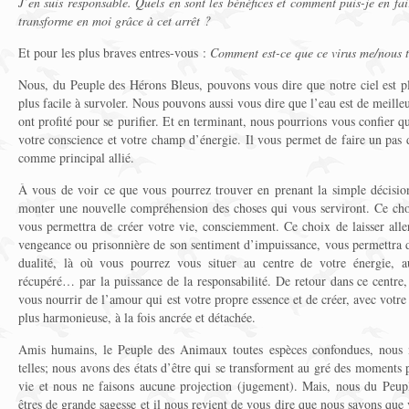
J’en suis responsable. Quels en sont les bénéfices et comment puis-je en fa
transforme en moi grâce à cet arrêt ?
Et pour les plus braves entres-vous :
Comment est-ce que ce virus me/nous 
Nous, du Peuple des Hérons Bleus, pouvons vous dire que notre ciel est pl
plus facile à survoler. Nous pouvons aussi vous dire que l’eau est de meille
ont profité pour se purifier. Et en terminant, nous pourrions vous confier qu
votre conscience et votre champ d’énergie. Il vous permet de faire un pas de
comme principal allié.
À vous de voir ce que vous pourrez trouver en prenant la simple décision 
monter une nouvelle compréhension des choses qui vous serviront. Ce cho
vous permettra de créer votre vie, consciemment. Ce choix de laisser alle
vengeance ou prisonnière de son sentiment d’impuissance, vous permettra d
dualité, là où vous pourrez vous situer au centre de votre énergie, a
récupéré… par la puissance de la responsabilité. De retour dans ce centre, 
vous nourrir de l’amour qui est votre propre essence et de créer, avec votr
plus harmonieuse, à la fois ancrée et détachée.
Amis humains, le Peuple des Animaux toutes espèces confondues, nous
telles; nous avons des états d’être qui se transforment au gré des moments 
vie et nous ne faisons aucune projection (jugement). Mais, nous du Peu
êtres de grande sagesse et il nous revient de vous dire que nous savons que