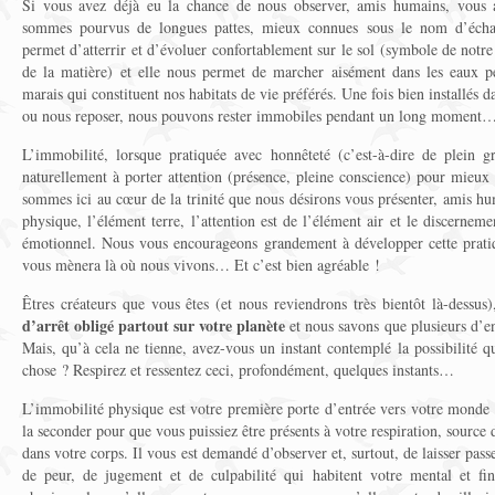
Si vous avez déjà eu la chance de nous observer, amis humains, vous 
sommes pourvus de longues pattes, mieux connues sous le nom d’échassi
permet d’atterrir et d’évoluer confortablement sur le sol (symbole de notr
de la matière) et elle nous permet de marcher aisément dans les eaux pe
marais qui constituent nos habitats de vie préférés. Une fois bien installés d
ou nous reposer, nous pouvons rester immobiles pendant un long moment
L’immobilité, lorsque pratiquée avec honnêteté (c’est-à-dire de plein 
naturellement à porter attention (présence, pleine conscience) pour mieux
sommes ici au cœur de la trinité que nous désirons vous présenter, amis h
physique, l’élément terre, l’attention est de l’élément air et le discernem
émotionnel. Nous vous encourageons grandement à développer cette pratiq
vous mènera là où nous vivons… Et c’est bien agréable !
Êtres créateurs que vous êtes (et nous reviendrons très bientôt là-dessus
d’arrêt obligé partout sur votre planète
et nous savons que plusieurs d’en
Mais, qu’à cela ne tienne, avez-vous un instant contemplé la possibilité q
chose ? Respirez et ressentez ceci, profondément, quelques instants…
L’immobilité physique est votre première porte d’entrée vers votre monde in
la seconder pour que vous puissiez être présents à votre respiration, sourc
dans votre corps. Il vous est demandé d’observer et, surtout, de laisser pa
de peur, de jugement et de culpabilité qui habitent votre mental et fin