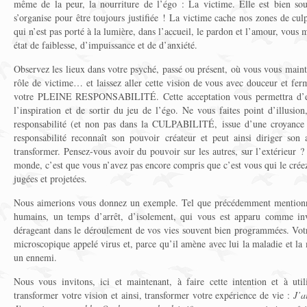
même de la peur, la nourriture de l’égo : La victime. Elle est bien so
s’organise pour être toujours justifiée ! La victime cache nos zones de culp
qui n’est pas porté à la lumière, dans l’accueil, le pardon et l’amour, vous
état de faiblesse, d’impuissance et de d’anxiété.
Observez les lieux dans votre psyché, passé ou présent, où vous vous main
rôle de victime… et laissez aller cette vision de vous avec douceur et fe
votre PLEINE RESPONSABILITÉ. Cette acceptation vous permettra d’extr
l’inspiration et de sortir du jeu de l’égo. Ne vous faites point d’illusion
responsabilité (et non pas dans la CULPABILITÉ, issue d’une croyance 
responsabilité reconnaît son pouvoir créateur et peut ainsi diriger son a
transformer. Pensez-vous avoir du pouvoir sur les autres, sur l’extérieur ?
monde, c’est que vous n’avez pas encore compris que c’est vous qui le créez
jugées et projetées.
Nous aimerions vous donnez un exemple. Tel que précédemment mentionné
humains, un temps d’arrêt, d’isolement, qui vous est apparu comme inv
dérageant dans le déroulement de vos vies souvent bien programmées. Vot
microscopique appelé virus et, parce qu’il amène avec lui la maladie et la
un ennemi.
Nous vous invitons, ici et maintenant, à faire cette intention et à util
transformer votre vision et ainsi, transformer votre expérience de vie :
J’a