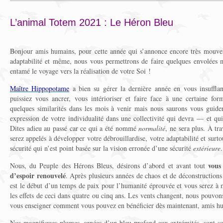
L’animal Totem 2021 : Le Héron Bleu
Bonjour amis humains, pour cette année qui s’annonce encore très mouve
adaptabilité et même, nous vous permettrons de faire quelques envolées m
entamé le voyage vers la réalisation de votre Soi !
Maître Hippopotame
a bien su gérer la dernière année en vous insufflan
puissiez vous ancrer, vous intérioriser et faire face à une certaine for
quelques similarités dans les mois à venir mais nous saurons vous guider
expression de votre individualité dans une collectivité qui devra — et qu
Dites adieu au passé car ce qui a été nommé
normalité
, ne sera plus. À tr
serez appelés à développer votre débrouillardise, votre adaptabilité et surt
sécurité qui n’est point basée sur la vision erronée d’une sécurité
extérieure
.
vous
Nous, du Peuple des Hérons Bleus, désirons d’abord et avant tout
d’espoir renouvelé
. Après plusieurs années de chaos et de déconstructions 
est le début d’un temps de paix pour l’humanité éprouvée et vous serez à
les effets de ceci dans quatre ou cinq ans. Les vents changent, nous pouvon
vous enseigner comment vous pouvez en bénéficier dès maintenant, amis h
Nos magnifiques plumes, ornées d’un bleu profond aux extrémités, sont sou