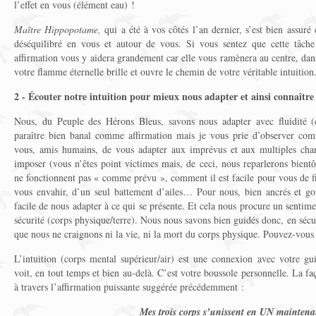
l’effet en vous (élément eau) !
Maître Hippopotame,
qui a été à vos côtés l’an dernier, s’est bien assuré 
déséquilibré en vous et autour de vous. Si vous sentez que cette tâche 
affirmation vous y aidera grandement car elle vous ramènera au centre, dans
votre flamme éternelle brille et ouvre le chemin de votre véritable intuition
2 - Écouter notre intuition pour mieux nous adapter et ainsi connaître 
Nous, du Peuple des Hérons Bleus, savons nous adapter avec fluidité (
paraître bien banal comme affirmation mais je vous prie d’observer comm
vous, amis humains, de vous adapter aux imprévus et aux multiples cha
imposer (vous n’êtes point victimes mais, de ceci, nous reparlerons bient
ne fonctionnent pas « comme prévu », comment il est facile pour vous de fig
vous envahir, d’un seul battement d’ailes… Pour nous, bien ancrés et gouv
facile de nous adapter à ce qui se présente. Et cela nous procure un sentim
sécurité (corps physique/terre). Nous nous savons bien guidés donc, en sécurit
que nous ne craignons ni la vie, ni la mort du corps physique. Pouvez-vous 
L’intuition (corps mental supérieur/air) est une connexion avec votre gui
voit, en tout temps et bien au-delà. C’est votre boussole personnelle. La faço
à travers l’affirmation puissante suggérée précédemment :
Mes trois corps s’unissent en UN maintena