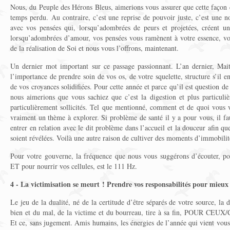
Nous, du Peuple des Hérons Bleus, aimerions vous assurer que cette façon d
temps perdu. Au contraire, c’est une reprise de pouvoir juste, c’est une n
avec vos pensées qui, lorsqu’adombrées de peurs et projetées, créent 
lorsqu’adombrées d’amour, vos pensées vous ramènent à votre essence, votr
de la réalisation de Soi et nous vous l’offrons, maintenant.
Un dernier mot important sur ce passage passionnant. L’an dernier, Ma
l’importance de prendre soin de vos os, de votre squelette, structure s’il en
de vos croyances solidifiées. Pour cette année et parce qu’il est question de
nous aimerions que vous sachiez que c’est la digestion et plus particuli
particulièrement sollicités. Tel que mentionné, comment et de quoi vous v
vraiment un thème à explorer. Si problème de santé il y a pour vous, il fau
entrer en relation avec le dit problème dans l’accueil et la douceur afin qu
soient révélées. Voilà une autre raison de cultiver des moments d’immobilit
Pour votre gouverne, la fréquence que nous vous suggérons d’écouter, pou
ET pour nourrir vos cellules, est le 111 Hz.
4 - La victimisation se meurt ! Prendre vos responsabilités pour mieux 
Le jeu de la dualité, né de la certitude d’être séparés de votre source, la
bien et du mal, de la victime et du bourreau, tire à sa fin, POUR 
Et ce, sans jugement. Amis humains, les énergies de l’année qui vient vous 