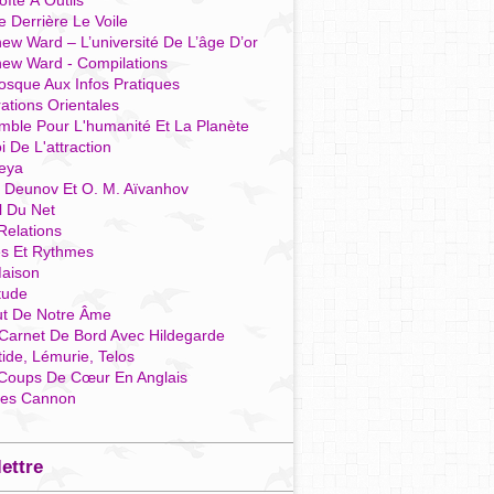
îte À Outils
e Derrière Le Voile
ew Ward – L’université De L’âge D’or
hew Ward - Compilations
osque Aux Infos Pratiques
rations Orientales
mble Pour L'humanité Et La Planète
i De L'attraction
reya
r Deunov Et O. M. Aïvanhov
l Du Net
Relations
es Et Rythmes
aison
tude
ut De Notre Âme
Carnet De Bord Avec Hildegarde
tide, Lémurie, Telos
Coups De Cœur En Anglais
res Cannon
lettre