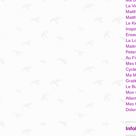
Ma Bo
La Vi
Matth
Matt
Le Ki
Inspi
Ense
La Lo
Mait
Pete
Au Fi
Mes 
Cycl
Ma M
Grati
Le B
Mon 
Atlan
Mes 
Dolo
Info