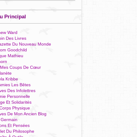
 Principal
hew Ward
in Des Livres
azette Du Nouveau Monde
som Goodchild
que Mathieu
horn
 Mes Coups De Cœur
lanète
la Kribbe
Amies Les Bêtes
ves Des Infolettres
mie Personnelle
ge Et Solidarités
Corps Physique
ives De Mon Ancien Blog
t Germain
ions Et Pensées
llet Du Philosophe