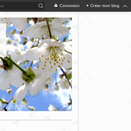
Connexion
+
Créer mon blog
e