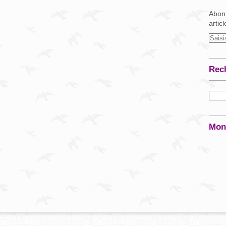
Abonn
artic
Rec
Mon