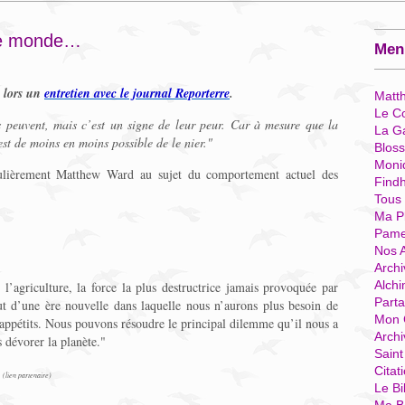
 le monde…
Menu
" lors un
entretien avec le journal Reporterre
.
Matt
Le Co
s peuvent, mais c’est un signe de leur peur. Car à mesure que la
La G
est de moins en moins possible de le nier."
Blos
Moni
ulièrement Matthew Ward au sujet du comportement actuel des
Find
Tous
Ma P
Pame
Nos 
Archi
Alchi
’agriculture, la force la plus destructrice jamais provoquée par
Parta
 d’une ère nouvelle dans laquelle nous n’aurons plus besoin de
Mon 
s appétits. Nous pouvons résoudre le principal dilemme qu’il nous a
Arch
 dévorer la planète."
Sain
Citat
(lien partenaire)
Le Bi