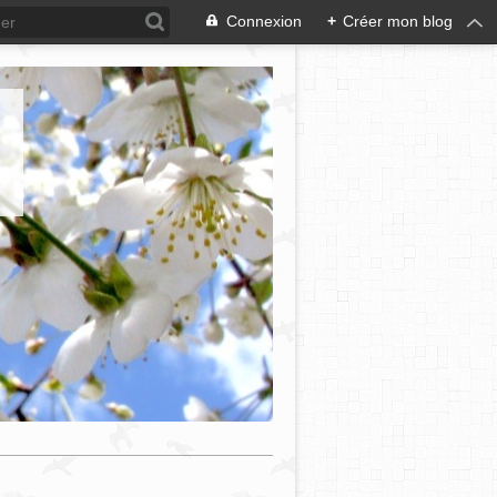
Connexion
+
Créer mon blog
e