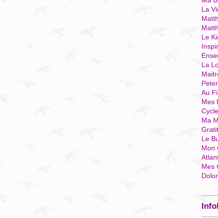
Ma Bo
La Vi
Matth
Matt
Le Ki
Inspi
Ense
La Lo
Mait
Pete
Au Fi
Mes 
Cycl
Ma M
Grati
Le B
Mon 
Atlan
Mes 
Dolo
Info