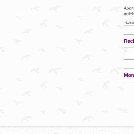
Abonn
artic
Rec
Mon