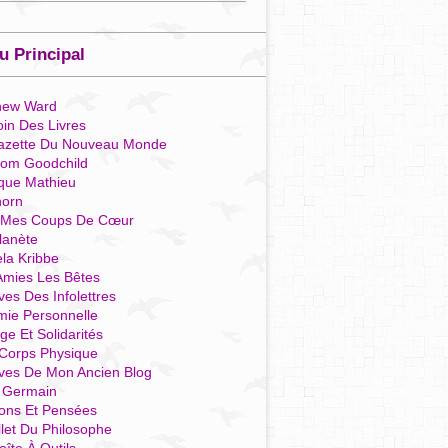
 Principal
hew Ward
in Des Livres
azette Du Nouveau Monde
som Goodchild
que Mathieu
horn
 Mes Coups De Cœur
lanète
la Kribbe
Amies Les Bêtes
ves Des Infolettres
mie Personnelle
ge Et Solidarités
Corps Physique
ives De Mon Ancien Blog
t Germain
ions Et Pensées
llet Du Philosophe