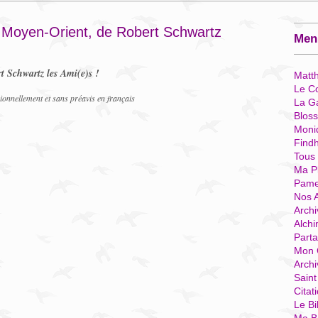
 Moyen-Orient, de Robert Schwartz
Menu
t Schwartz les Ami(e)s !
Matt
Le Co
sionnellement et sans préavis en français
La G
Blos
Moni
Find
Tous
Ma P
Pame
Nos 
Archi
Alchi
Parta
Mon 
Arch
Sain
Citat
Le Bi