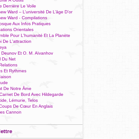
îte À Outils
e Derrière Le Voile
ew Ward – L’université De L’âge D’or
hew Ward - Compilations
osque Aux Infos Pratiques
rations Orientales
mble Pour L'humanité Et La Planète
i De L'attraction
reya
r Deunov Et O. M. Aïvanhov
l Du Net
Relations
es Et Rythmes
aison
tude
ut De Notre Âme
Carnet De Bord Avec Hildegarde
tide, Lémurie, Telos
Coups De Cœur En Anglais
res Cannon
lettre