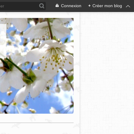
Connexion
+
Créer mon blog
e