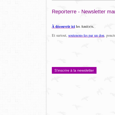
Reporterre - Newsletter ma
À découvrir ici
les Ami(e)s.
Et surtout,
soutenons-les par un don
, ponct
S'inscrire à la newsletter