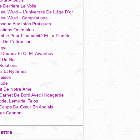
îte À Outils
e Derrière Le Voile
ew Ward – L’université De L’âge D’or
hew Ward - Compilations
osque Aux Infos Pratiques
rations Orientales
mble Pour L'humanité Et La Planète
i De L'attraction
reya
r Deunov Et O. M. Aïvanhov
l Du Net
Relations
es Et Rythmes
aison
tude
ut De Notre Âme
Carnet De Bord Avec Hildegarde
tide, Lémurie, Telos
Coups De Cœur En Anglais
res Cannon
lettre