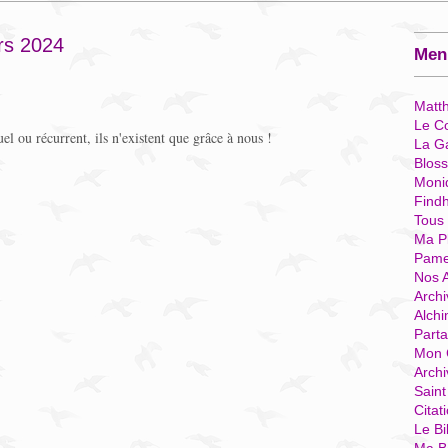
rs 2024
Menu
Matt
Le Co
uel ou récurrent, ils n'existent que grâce à nous !
La G
Blos
Moni
Find
Tous
Ma P
Pame
Nos 
Archi
Alchi
Parta
Mon 
Arch
Sain
Citat
Le Bi