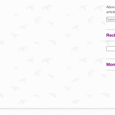
Abonn
artic
Rec
Mon