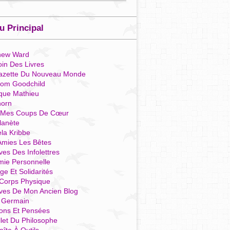
 Principal
hew Ward
in Des Livres
azette Du Nouveau Monde
som Goodchild
que Mathieu
horn
 Mes Coups De Cœur
lanète
la Kribbe
Amies Les Bêtes
ves Des Infolettres
mie Personnelle
ge Et Solidarités
Corps Physique
ives De Mon Ancien Blog
t Germain
ions Et Pensées
llet Du Philosophe