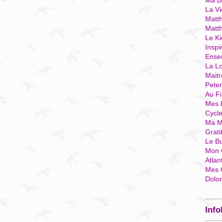
Ma Bo
La Vi
Matth
Matt
Le Ki
Inspi
Ense
La Lo
Mait
Pete
Au Fi
Mes 
Cycl
Ma M
Grati
Le B
Mon 
Atlan
Mes 
Dolo
Info