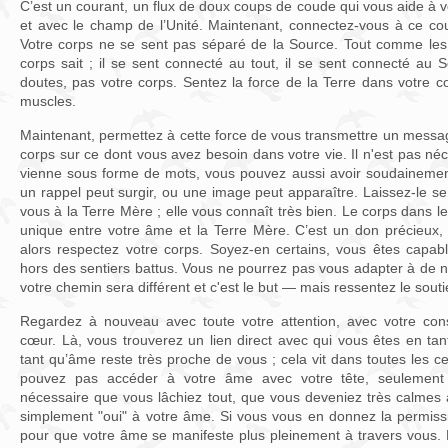
C’est un courant, un flux de doux coups de coude qui vous aide à
et avec le champ de l’Unité. Maintenant, connectez-vous à ce cou
Votre corps ne se sent pas séparé de la Source. Tout comme les 
corps sait ; il se sent connecté au tout, il se sent connecté au S
doutes, pas votre corps. Sentez la force de la Terre dans votre 
muscles.
Maintenant, permettez à cette force de vous transmettre un message
corps sur ce dont vous avez besoin dans votre vie. Il n'est pas 
vienne sous forme de mots, vous pouvez aussi avoir soudainemen
un rappel peut surgir, ou une image peut apparaître. Laissez-le se
vous à la Terre Mère ; elle vous connaît très bien. Le corps dans l
unique entre votre âme et la Terre Mère. C’est un don précieux
alors respectez votre corps. Soyez-en certains, vous êtes capa
hors des sentiers battus. Vous ne pourrez pas vous adapter à d
votre chemin sera différent et c'est le but — mais ressentez le sout
Regardez à nouveau avec toute votre attention, avec votre consc
cœur. Là, vous trouverez un lien direct avec qui vous êtes en ta
tant qu’âme reste très proche de vous ; cela vit dans toutes les c
pouvez pas accéder à votre âme avec votre tête, seulement 
nécessaire que vous lâchiez tout, que vous deveniez très calmes à 
simplement "oui" à votre âme. Si vous vous en donnez la permis
pour que votre âme se manifeste plus pleinement à travers vous. 