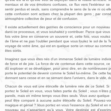
mentaux et de vos émotions confuses, ce flux vers l'extérieur se
sentir perdus et seuls, sans comprendre le sens de la vie ni où el
cette confusion sont actives chez la plupart des gens ; par cons
atmosphère collective de peur et de confusion.
Il existe actuellement des germes de conscience pour un nouveau 
dans ce processus, et vous souhaitez y contribuer. Parce que vous 
fois votre âme en conserve un souvenir et, cette fois, vous voule
de l’âme et ne pas l’oublier pendant que vous foulez le sol de la Ter
voyage de votre âme, qui est en quelque sorte un retour au comme
êtes sortis.
Imaginez que vous êtes nés d’un immense Soleil de lumière indivisi
de force et de joie. La force de vie contenue dans cette source, ce S
dû exploser et se développer, pour ainsi dire, en de nombreuses pe
porte le potentiel de devenir comme le Soleil lui-même. De cette faç
donnant sans cesse et en se semant dans l’univers, dans le vide, da
Chacun de vous est une étincelle de lumière née de ce Soleil. Si
portez le Soleil en vous, vous faites partie du Soleil ; vous n’êtes 
pareils, mais en même temps vous êtes seuls. Vous avez quelque c
peut être comparé à aucune autre étincelle du Soleil. Pouvez-vou
magique et génial ? Vous portez en vous l'essence du Soleil et e
nouveau qui n'appartient qu'à vous. Votre destinée est d'expri