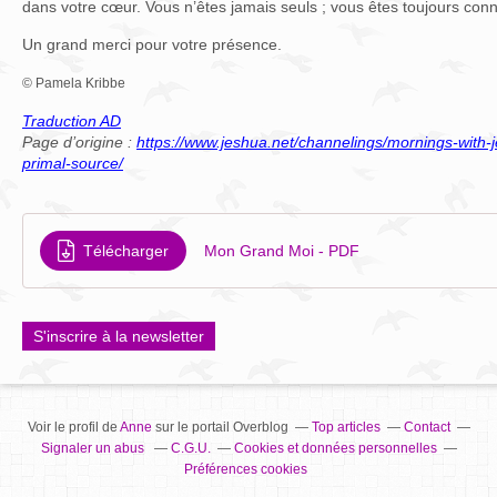
dans votre cœur. Vous n’êtes jamais seuls ; vous êtes toujours con
Un grand merci pour votre présence.
© Pamela Kribbe
Traduction AD
Page d’origine :
https://www.jeshua.net/channelings/mornings-with-
primal-source/
Télécharger
Mon Grand Moi - PDF
S'inscrire à la newsletter
Voir le profil de
Anne
sur le portail Overblog
Top articles
Contact
Signaler un abus
C.G.U.
Cookies et données personnelles
Préférences cookies