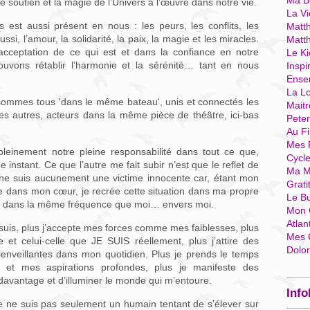
Ma Bo
 soutien et la magie de l’Univers à l’œuvre dans notre vie.
La Vi
 est aussi présent en nous : les peurs, les conflits, les
Matth
i, l’amour, la solidarité, la paix, la magie et les miracles.
Matt
’acceptation de ce qui est et dans la confiance en notre
Le Ki
uvons rétablir l’harmonie et la sérénité… tant en nous
Inspi
Ense
La Lo
 sommes tous 'dans le même bateau', unis et connectés les
Mait
les autres, acteurs dans la même pièce de théâtre, ici-bas
Pete
Au Fi
Mes 
pleinement notre pleine responsabilité dans tout ce que,
Cycl
instant. Ce que l’autre me fait subir n’est que le reflet de
Ma M
e ne suis aucunement une victime innocente car, étant mon
Grati
e dans mon cœur, je recrée cette situation dans ma propre
Le B
rent dans la même fréquence que moi… envers moi.
Mon 
Atlan
 suis, plus j’accepte mes forces comme mes faiblesses, plus
Mes 
e et celui-celle que JE SUIS réellement, plus j’attire des
Dolo
ienveillantes dans mon quotidien. Plus je prends le temps
 et mes aspirations profondes, plus je manifeste des
davantage et d’illuminer le monde qui m’entoure.
Info
je ne suis pas seulement un humain tentant de s’élever sur