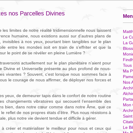
tes nos Parcelles Divines
Menu
 les limites de notre réalité tridimensionnelle nous laissent
Matt
rence humaine, nous existions aussi sur d’autres plans de
Le Co
invisibles à nos yeux, pourtant bien tangibles sur le plan
La G
ile entre les mondes soit en train de s’effriter et que la
Blos
 sur le point de se révéler en pleine Lumière ?
Moni
Find
 traversons actuellement sur le plan planétaire n’aient pour
Tous
re Divine et Universelle présente au plus profond de nous-
Ma P
es vivantes ? Souvent, c’est lorsque nous sommes face à
Pame
ous le courage de nous affirmer, de déployer nos forces et
Nos 
Archi
Alchi
les yeux, de demeurer tapis dans le confort de notre routine
Parta
des changements vibratoires qui secouent l’ensemble des
Mon 
tons bien, dans notre cœur comme dans notre Âme, que ce
Arch
le reflet de nos propres états d’être. Plus nous résistons à
Sain
le, plus notre vie devient tendue et difficile à gérer.
Citat
Le Bi
à créer et matérialiser le meilleur pour nous et ceux qui