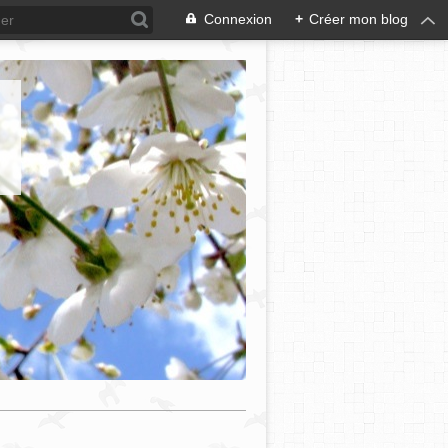
Connexion
+
Créer mon blog
e