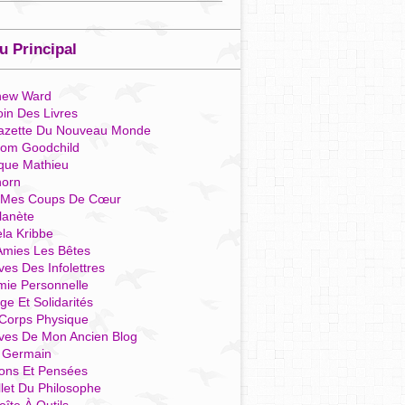
 Principal
hew Ward
in Des Livres
azette Du Nouveau Monde
som Goodchild
que Mathieu
horn
 Mes Coups De Cœur
lanète
la Kribbe
Amies Les Bêtes
ves Des Infolettres
mie Personnelle
ge Et Solidarités
Corps Physique
ives De Mon Ancien Blog
t Germain
ions Et Pensées
llet Du Philosophe