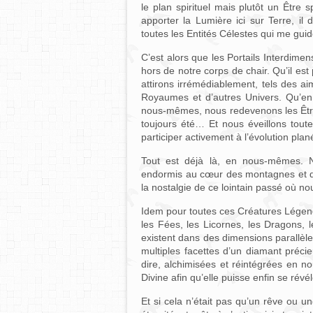
le plan spirituel mais plutôt un Être 
apporter la Lumière ici sur Terre, i
toutes les Entités Célestes qui me gui
C’est alors que les Portails Interdime
hors de notre corps de chair. Qu’il est
attirons irrémédiablement, tels des ai
Royaumes et d’autres Univers. Qu’en 
nous-mêmes, nous redevenons les Êtr
toujours été… Et nous éveillons toute
participer activement à l’évolution pla
Tout est déjà là, en nous-mêmes. 
endormis au cœur des montagnes et des
la nostalgie de ce lointain passé où no
Idem pour toutes ces Créatures Légenda
les Fées, les Licornes, les Dragons, l
existent dans des dimensions parallèle
multiples facettes d’un diamant précie
dire, alchimisées et réintégrées en n
Divine afin qu’elle puisse enfin se rév
Et si cela n’était pas qu’un rêve ou u