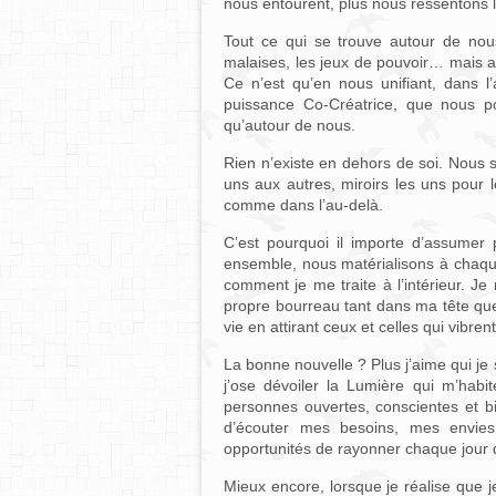
nous entourent, plus nous ressentons le
Tout ce qui se trouve autour de nous
malaises, les jeux de pouvoir… mais auss
Ce n’est qu’en nous unifiant, dans l
puissance Co-Créatrice, que nous po
qu’autour de nous.
Rien n’existe en dehors de soi. Nous
uns aux autres, miroirs les uns pour 
comme dans l’au-delà.
C’est pourquoi il importe d’assumer 
ensemble, nous matérialisons à chaque 
comment je me traite à l’intérieur. J
propre bourreau tant dans ma tête qu
vie en attirant ceux et celles qui vib
La bonne nouvelle ? Plus j’aime qui je
j’ose dévoiler la Lumière qui m’habit
personnes ouvertes, conscientes et b
d’écouter mes besoins, mes envies
opportunités de rayonner chaque jour 
Mieux encore, lorsque je réalise que 