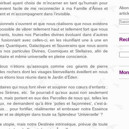
spirituel ayant choisi de m’incarner en tant qu’humain pour
Abonn
l devient facile de me reconnecter à ma Famille d’Âmes et
artic
dent et m’accompagnent dans l’invisible.
nsionnels s’ouvrent et que nous réalisons que nous existons
 possible de vibrer tellement haut et tellement fort que nous
mants, toutes nos Parcelles divines évoluant dans d’autres
Rec
fusionnant avec celles-ci, en les réunifiant une à une en
es Quantiques, Galactiques et Souverains que nous avons
s nos particules Divines, Cosmiques et Stellaires, afin de
nétaire et même universelle en pleine conscience.
Nous n’étions qu’assoupis comme ces géants de pierre
 rochers dont les visages bienveillants éveillent en nous
Mon
us étions tous réunis dans le Jardin d’Éden.
ires qui nous font rêver et soupirer nos cœurs d’enfants :
es Sirènes, etc. Se pourrait-il qu’eux aussi non seulement
s, mais portent en eux des Parcelles de nous qui, telles les
ux, ne demandent qu’à être 'polies et façonnées', c’est-à-
ous… pour fortifier, réalimenter et embraser notre Essence
éler et se déployer dans toute sa Splendeur 'Universelle' ?
ne utopie, mais notre Destinée intrinsèque, prévue de toute