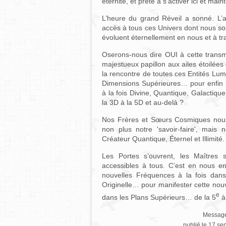
éternité, et prête à s’activer ici et ma
L’heure du grand Réveil a sonné. L’
accès à tous ces Univers dont nous som
évoluent éternellement en nous et à tr
Oserons-nous dire OUI à cette transmu
majestueux papillon aux ailes étoilée
la rencontre de toutes ces Entités Lu
Dimensions Supérieures… pour enfin r
à la fois Divine, Quantique, Galactiq
la 3D à la 5D et au-delà ?
Nos Frères et Sœurs Cosmiques nous 
non plus notre 'savoir-faire', mais n
Créateur Quantique, Éternel et Illimité.
Les Portes s’ouvrent, les Maîtres 
accessibles à tous. C’est en nous en
nouvelles Fréquences à la fois dan
Originelle… pour manifester cette nouv
e
dans les Plans Supérieurs… de la 5
à
Message
publié le 17 s