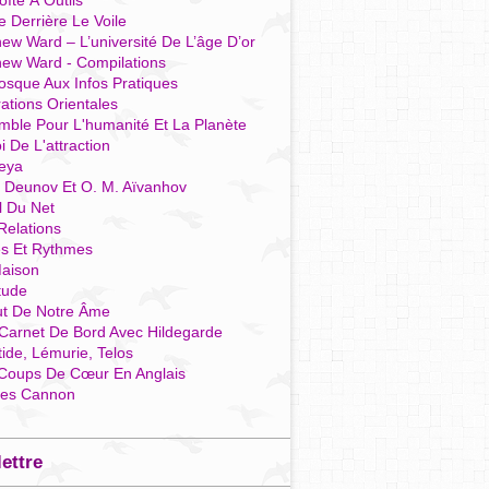
îte À Outils
e Derrière Le Voile
ew Ward – L’université De L’âge D’or
hew Ward - Compilations
osque Aux Infos Pratiques
rations Orientales
mble Pour L'humanité Et La Planète
i De L'attraction
reya
r Deunov Et O. M. Aïvanhov
l Du Net
Relations
es Et Rythmes
aison
tude
ut De Notre Âme
Carnet De Bord Avec Hildegarde
tide, Lémurie, Telos
Coups De Cœur En Anglais
res Cannon
lettre