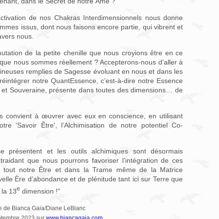
intenant, dans le Secret de notre Âme ?
activation de nos Chakras Interdimensionnels nous donne
mes issus, dont nous faisons encore partie, qui vibrent et
avers nous.
tation de la petite chenille que nous croyions être en ce
s que nous sommes réellement ? Accepterons-nous d’aller à
mineuses remplies de Sagesse évoluant en nous et dans les
éintégrer notre QuantEssence, c’est-à-dire notre Essence
ue et Souveraine, présente dans toutes des dimensions… de
convient à œuvrer avec eux en conscience, en utilisant
otre 'Savoir Être', l’Alchimisation de notre potentiel Co-
se présentent et les outils alchimiques sont désormais
traidant que nous pourrons favoriser l’intégration de ces
s tout notre Être et dans la Trame même de la Matrice
elle Ère d’abondance et de plénitude tant ici sur Terre que
e
 la 13
dimension !"
 de Bianca Gaia/Diane LeBlanc
eptembre 2023 sur
www.biancagaia.com
.