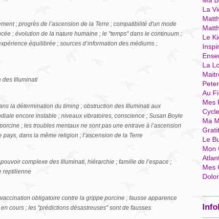
Ma Bo
La Vi
Matth
ment ; progrès de l’ascension de la Terre ; compatibilité d'un mode
Matt
cée ; évolution de la nature humaine ; le "temps" dans le continuum ;
Le Ki
 expérience équilibrée ; sources d’information des médiums ;
Inspi
Ense
La Lo
Mait
 des Illuminati
Pete
Au Fi
Mes 
ns la détermination du timing ; obstruction des Illuminati aux
Cycl
ale encore instable ; niveaux vibratoires, conscience ; Susan Boyle
Ma M
orcine ; les troubles mentaux ne sont pas une entrave à l’ascension
Grati
pays, dans la même religion ; l’ascension de la Terre
Le B
Mon 
Atlan
pouvoir complexe des Illuminati, hiérarchie ; famille de l’espace ;
Mes 
 reptilienne
Dolo
accination obligatoire contre la grippe porcine ; fausse apparence
Info
e en cours ; les "prédictions désastreuses" sont de fausses