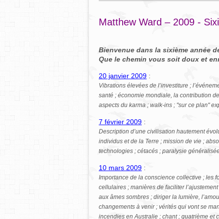
Matthew Ward – 2009 - Si
Bienvenue dans la sixième année de 
Que le chemin vous soit doux et enr
20 janvier 2009
:
Vibrations élevées de l’investiture ; l’événem
santé ; économie mondiale, la contribution des
aspects du karma ; walk-ins ; "sur ce plan" ex
7 février 2009
:
Description d’une civilisation hautement évolu
individus et de la Terre ; mission de vie ; ab
technologies ; cétacés ; paralysie généralisé
10 mars 2009
:
Importance de la conscience collective ; les
cellulaires ; manières de faciliter l’ajustem
aux âmes sombres ; diriger la lumière, l’amou
changements à venir ; vérités qui vont se man
incendies en Australie ; chant ; quatrième et