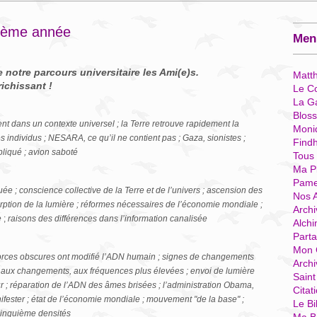
xième année
Menu
notre parcours universitaire les Ami(e)s.
Matt
ichissant !
Le Co
La G
Blos
ent dans un contexte universel ; la Terre retrouve rapidement la
Moni
 individus ; NESARA, ce qu’il ne contient pas ; Gaza, sionistes ;
Find
pliqué ; avion saboté
Tous
Ma P
Pame
ée ; conscience collective de la Terre et de l’univers ; ascension des
Nos 
sorption de la lumière ; réformes nécessaires de l’économie mondiale ;
Archi
e
;
raisons des différences dans l’information canalisée
Alchi
Parta
Mon 
 forces obscures ont modifié l’ADN humain ; signes de changements
Arch
ent aux changements, aux fréquences plus élevées ; envoi de lumière
Sain
r ; réparation de l’ADN des âmes brisées ; l’administration Obama,
Citat
ifester ; état de l’économie mondiale ; mouvement "de la base" ;
Le Bi
 cinquième densités