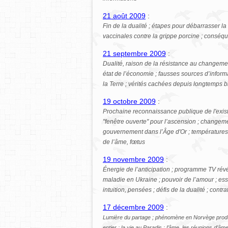
21 août 2009
:
Fin de la dualité ; étapes pour débarrasser la
vaccinales contre la grippe porcine ; conséque
21 septembre 2009
:
Dualité, raison de la résistance au changement 
état de l’économie ; fausses sources d’informat
la Terre ; vérités cachées depuis longtemps b
19 octobre 2009
:
Prochaine reconnaissance publique de l'existen
"fenêtre ouverte" pour l’ascension ; changeme
gouvernement dans l’Âge d'Or ; températures 
de l’âme, fœtus
19 novembre 2009
:
Énergie de l’anticipation ; programme TV révél
maladie en Ukraine ; pouvoir de l’amour ; ess
intuition, pensées ; défis de la dualité ; cont
17 décembre 2009
:
Lumière du partage ; phénomène en Norvège produi
entier ; la vie au Paradis ; l’âme, les réunions d’âme