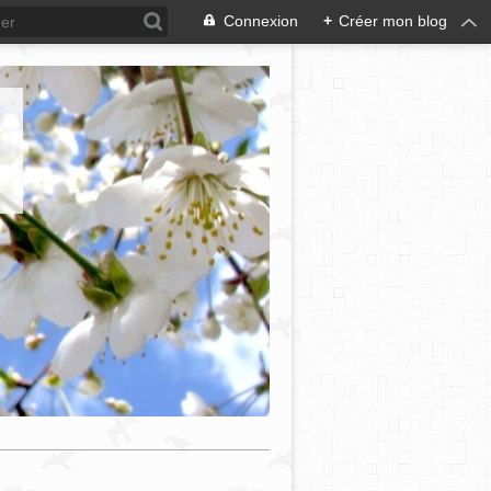
Connexion
+
Créer mon blog
e