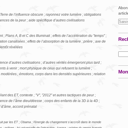
Abonn
artic
 Terre de l’influence obscure ; rayonnez votre lumière ; obligations
nces de la peur ; aide spécifique d’autres civilisations
; Plans A, B et C des Illuminati ; effets de l’accélération du "temps" ;
Rec
ion canalisées ; effets de l’absorption de la lumière ; prière ; axe de
ientôt révélées
ce d’autres civilisations ; d’autres vérités émergeront plus tard ;
nts à venir ; mort physique de ceux qui refusent la lumière ;
Mon
modérées ; émotions, corps dans les densités supérieures ; relation
ant des ET, contexte ; "V", "2012" et autres tactiques de peur ;
ence de l’âme dieu/déesse ; corps des enfants de la 3D à la 4D ;
rat d’âme, accord prénatal
t par les ET ; Obama ; l’énergie du changement s'accroît dans le monde
s ; prières ; loi universelle de l’attraction ; karma ; origine du genre humain