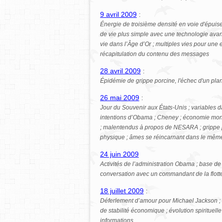
9 avril 2009
:
Énergie de troisième densité en voie d'épuise
de vie plus simple avec une technologie avan
vie dans l’Âge d’Or ; multiples vies pour une
récapitulation du contenu des messages
28 avril 2009
:
Épidémie de grippe porcine, l'échec d'un plan
26 mai 2009
:
Jour du Souvenir aux États-Unis ; variables da
intentions d’Obama ; Cheney ; économie mondi
; malentendus à propos de NESARA ; grippe p
physique ; âmes se réincarnant dans le même 
24 juin 2009
Activités de l’administration Obama ; base de 
conversation avec un commandant de la flotte
18 juillet 2009
:
Déferlement d’amour pour Michael Jackson ; v
de stabilité économique ; évolution spirituell
informations