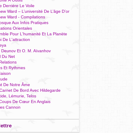
îte À Outils
e Derrière Le Voile
ew Ward – L’université De L’âge D’or
hew Ward - Compilations
osque Aux Infos Pratiques
rations Orientales
mble Pour L'humanité Et La Planète
i De L'attraction
reya
r Deunov Et O. M. Aïvanhov
l Du Net
Relations
es Et Rythmes
aison
tude
ut De Notre Âme
Carnet De Bord Avec Hildegarde
tide, Lémurie, Telos
Coups De Cœur En Anglais
res Cannon
lettre