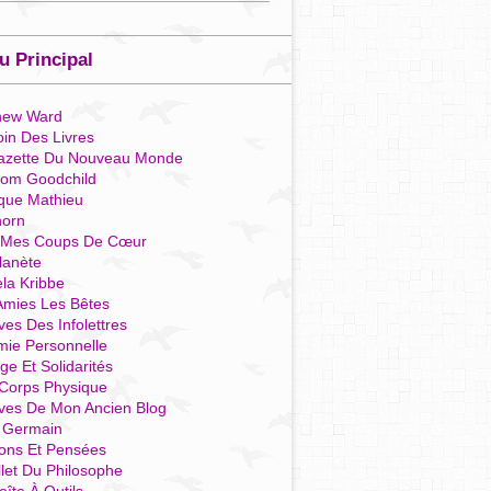
 Principal
hew Ward
in Des Livres
azette Du Nouveau Monde
som Goodchild
que Mathieu
horn
 Mes Coups De Cœur
lanète
la Kribbe
Amies Les Bêtes
ves Des Infolettres
mie Personnelle
ge Et Solidarités
Corps Physique
ives De Mon Ancien Blog
t Germain
ions Et Pensées
llet Du Philosophe