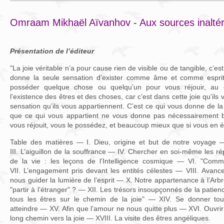
Omraam Mikhaël Aïvanhov - Aux sources inaltéra
Présentation de l’éditeur
"La joie véritable n’a pour cause rien de visible ou de tangible, c’e
donne la seule sensation d’exister comme âme et comme esprit. 
posséder quelque chose ou quelqu’un pour vous réjouir, au co
l’existence des êtres et des choses, car c’est dans cette joie qu’il
sensation qu’ils vous appartiennent. C’est ce qui vous donne de la 
que ce qui vous appartient ne vous donne pas nécessairement b
vous réjouit, vous le possédez, et beaucoup mieux que si vous en éti
Table des matières — I. Dieu, origine et but de notre voyage
III. L’aiguillon de la souffrance — IV. Chercher en soi-même les r
de la vie : les leçons de l’Intelligence cosmique — VI. "Com
VII. L’engagement pris devant les entités célestes — VIII. Avanc
nous guider la lumière de l’esprit — X. Notre appartenance à l’Arb
"partir à l’étranger" ? — XII. Les trésors insoupçonnés de la patien
tous les êtres sur le chemin de la joie" — XIV. Se donner t
atteindre — XV. Afin que l’amour ne nous quitte plus — XVI. Ouvrir
long chemin vers la joie — XVIII. La visite des êtres angéliques.