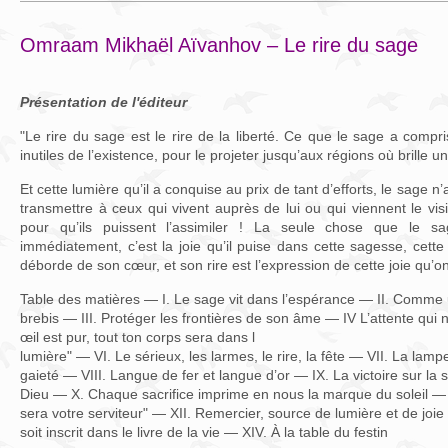
Omraam Mikhaël Aïvanhov – Le rire du sage
Présentation de l'éditeur
"Le rire du sage est le rire de la liberté. Ce que le sage a compr
inutiles de l’existence, pour le projeter jusqu’aux régions où brille un
Et cette lumière qu’il a conquise au prix de tant d’efforts, le sage n
transmettre à ceux qui vivent auprès de lui ou qui viennent le vis
pour qu’ils puissent l’assimiler ! La seule chose que le 
immédiatement, c’est la joie qu’il puise dans cette sagesse, cette
déborde de son cœur, et son rire est l’expression de cette joie qu’o
Table des matières — I. Le sage vit dans l’espérance — II. Comme u
brebis — III. Protéger les frontières de son âme — IV L’attente qui n
œil est pur, tout ton corps sera dans l
lumière" — VI. Le sérieux, les larmes, le rire, la fête — VII. La lam
gaieté — VIII. Langue de fer et langue d’or — IX. La victoire sur la s
Dieu — X. Chaque sacrifice imprime en nous la marque du soleil — 
sera votre serviteur" — XII. Remercier, source de lumière et de joie
soit inscrit dans le livre de la vie — XIV. À la table du festin