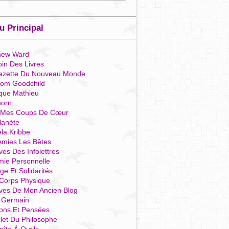
 Principal
hew Ward
in Des Livres
azette Du Nouveau Monde
som Goodchild
que Mathieu
horn
 Mes Coups De Cœur
lanète
la Kribbe
Amies Les Bêtes
ves Des Infolettres
mie Personnelle
ge Et Solidarités
Corps Physique
ives De Mon Ancien Blog
t Germain
ions Et Pensées
llet Du Philosophe