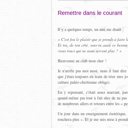
Remettre dans le courant
Il y a quelques temps, un ami me disait :
« C'est fou le plaisir que je prends à faire
Et toi, de ton côté, sens-tu aussi ce besoin d
vieux trucs qui ne nous servent plus ? »
Bienvenue au club mon cher !
Je n'arrête pas moi aussi, mais il faut dir
que j'étais toujours en train de trier mes j
culture judéo-chrétienne oblige).
En y repensant, c'était assez marrant, par
quand-même pas tout à fait sûre de ne pas le
de nombreux allers et retours entre les « peu
Un jour dans un enseignement ésotérique, j
touchera plus ». Et je me suis mise à prend