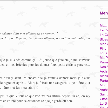
Menu
Matt
Le Co
 le ménage dans mes affaires en ce moment !
La G
e larguer l'ancien, les vieilles affaires, les vieilles habitudes, les
Blos
Moni
Find
Tous
Ma P
e que je suis née comme ça... Si jeune que j'aie été je me souviens
Pame
ouets et mes bricoles pour les donner (aux petits-enfants pauvres...
Nos 
Archi
Alchi
ce qu'il y avait les choses que je voulais donner mais je n'étais
Parta
 regretter après... Alors je faisais une catégorie « peut-être » et
Mon 
t-être » et les « certain » !
Arch
Sain
'ai lu que « tout ce que l'on n'a pas utilisé depuis un an, on n'y
Citat
re ce critère pour sélectionner ce que je garde ou non.
Le Bi