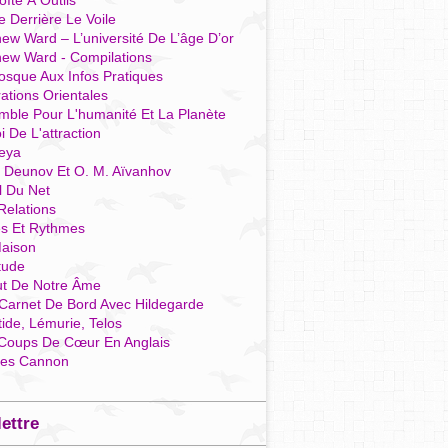
îte À Outils
e Derrière Le Voile
ew Ward – L’université De L’âge D’or
hew Ward - Compilations
osque Aux Infos Pratiques
rations Orientales
mble Pour L'humanité Et La Planète
i De L'attraction
reya
r Deunov Et O. M. Aïvanhov
l Du Net
Relations
es Et Rythmes
aison
tude
ut De Notre Âme
Carnet De Bord Avec Hildegarde
tide, Lémurie, Telos
Coups De Cœur En Anglais
res Cannon
lettre