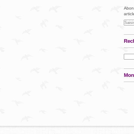
Abonn
artic
Rec
Mon