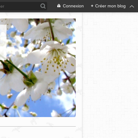
Connexion
+
Créer mon blog
e