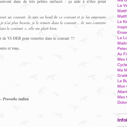
Ma Bo
 souvent dans de très petites surfaces : ça aide à n'être point
La Vi
Matth
Matt
 sont un courant. Je suis au bord de ce courant et je lui emprunte
Le Ki
e n'ai plus besoin, je le remets dans le courant... Je suis contente
Inspi
ans le courant », elle me plaît bien.
Ense
ur de VI-DER pour remettre dans le courant !!!
La Lo
Mait
utes et tous,
Pete
Au Fi
Mes 
Cycl
Ma M
Grati
Le B
Mon 
Atlan
Mes 
- Proverbe indien
Dolo
Info