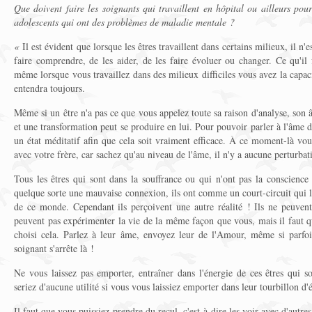
Que doivent faire les soignants qui travaillent en hôpital ou ailleurs pour
adolescents qui ont des problèmes de maladie mentale ?
«
Il est évident que lorsque les êtres travaillent dans certains milieux, il n'
faire comprendre, de les aider, de les faire évoluer ou changer. Ce qu'il
même lorsque vous travaillez dans des milieux difficiles vous avez la capac
entendra toujours.
Même si un être n'a pas ce que vous appelez toute sa raison d'analyse, son 
et une transformation peut se produire en lui. Pour pouvoir parler à l'âme d
un état méditatif afin que cela soit vraiment efficace. À ce moment-là vou
avec votre frère, car sachez qu'au niveau de l'âme, il n'y a aucune perturbat
Tous les êtres qui sont dans la souffrance ou qui n'ont pas la conscience
quelque sorte une mauvaise connexion, ils ont comme un court-circuit qui l
de ce monde. Cependant ils perçoivent une autre réalité ! Ils ne peuvent 
peuvent pas expérimenter la vie de la même façon que vous, mais il faut q
choisi cela. Parlez à leur âme, envoyez leur de l'Amour, même si parfois 
soignant s'arrête là !
Ne vous laissez pas emporter, entraîner dans l'énergie de ces êtres qui so
seriez d'aucune utilité si vous vous laissiez emporter dans leur tourbillon d'
Il faut que vous puissiez prendre du recul, c'est-à-dire les voir avec d'autr