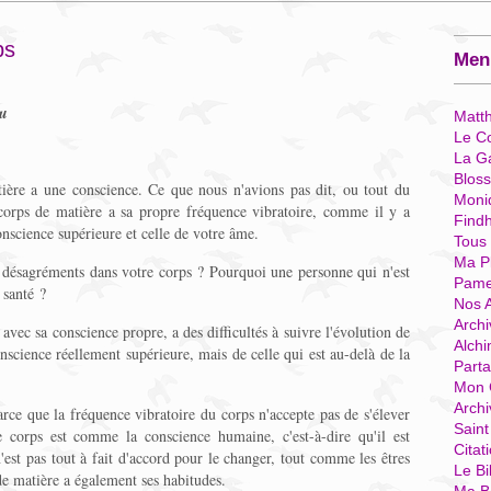
ps
Menu
eu
Matt
Le Co
La G
Blos
ière a une conscience. Ce que nous n'avions pas dit, ou tout du
Moni
corps de matière a sa propre fréquence vibratoire, comme il y a
Find
onscience supérieure et celle de votre âme.
Tous
Ma P
s désagréments dans votre corps ? Pourquoi une personne qui n'est
Pame
 santé ?
Nos 
Archi
vec sa conscience propre, a des difficultés à suivre l'évolution de
Alchi
nscience réellement supérieure, mais de celle qui est au-delà de la
Parta
Mon 
Arch
rce que la fréquence vibratoire du corps n'accepte pas de s'élever
Sain
e corps est comme la conscience humaine, c'est-à-dire qu'il est
Citat
'est pas tout à fait d'accord pour le changer, tout comme les êtres
Le Bi
de matière a également ses habitudes.