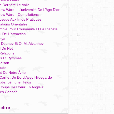
îte À Outils
e Derrière Le Voile
ew Ward – L’université De L’âge D’or
hew Ward - Compilations
osque Aux Infos Pratiques
rations Orientales
mble Pour L'humanité Et La Planète
i De L'attraction
reya
r Deunov Et O. M. Aïvanhov
l Du Net
Relations
es Et Rythmes
aison
tude
ut De Notre Âme
Carnet De Bord Avec Hildegarde
tide, Lémurie, Telos
Coups De Cœur En Anglais
res Cannon
lettre