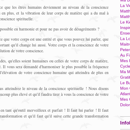
Ma Bo
La Vi
ce que les êtres humains deviennent au niveau de la conscience
Matth
us en plus, et la vibration de leur corps de matière qui a du mal à
Matt
onscience spirituelle.
Le Ki
Inspi
us possible en harmonie et pour ne pas avoir de désagréments ?
Ense
e que votre corps est une entité et que vous pouvez lui parler, que
La Lo
Mait
ortant qu'il change lui aussi. Votre corps et la conscience de votre
Pete
olution de votre conscience.
Au Fi
udes, qu'elles soient humaines ou celles de votre corps de matière,
Mes 
é. Il vous sera demandé d'harmoniser le plus possible la fréquence
Cycl
Ma M
l'élévation de votre conscience humaine qui atteindra de plus en
Grati
.
Le B
s atteindrez le niveau de la conscience spirituelle ! Nous disons
Mon 
coup plus élevé et qu'il faudra tirer à vous la conscience de votre
Atlan
Mes 
Dolo
en tant qu'outil merveilleux et parfait ! Il faut lui parler ! Il faut
ransformation et qu'il faut qu'il suive cette grande transformation
Info