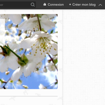
Connexion
+
Créer mon blog
e