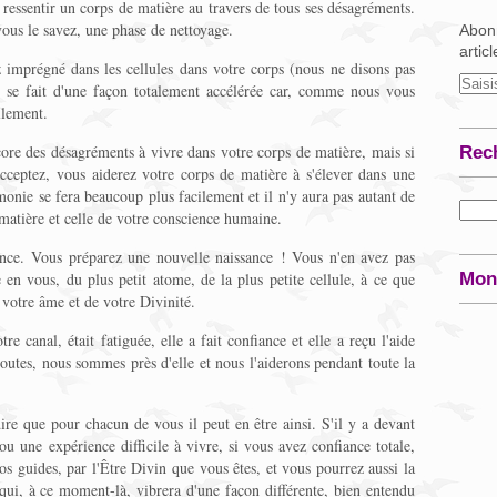
ressentir un corps de matière au travers de tous ses désagréments.
ous le savez, une phase de nettoyage.
Abonn
artic
 imprégné dans les cellules dans votre corps (nous ne disons pas
e se fait d'une façon totalement accélérée car, comme nous vous
llement.
ore des désagréments à vivre dans votre corps de matière, mais si
Rec
cceptez, vous aiderez votre corps de matière à s'élever dans une
monie se fera beaucoup plus facilement et il n'y aura pas autant de
a matière et celle de votre conscience humaine.
ance. Vous préparez une nouvelle naissance ! Vous n'en avez pas
 en vous, du plus petit atome, de la plus petite cellule, à ce que
Mon
 votre âme et de votre Divinité.
 canal, était fatiguée, elle a fait confiance et elle a reçu l'aide
doutes, nous sommes près d'elle et nous l'aiderons pendant toute la
ire que pour chacun de vous il peut en être ainsi. S'il y a devant
u une expérience difficile à vivre, si vous avez confiance totale,
os guides, par l'Être Divin que vous êtes, et vous pourrez aussi la
qui, à ce moment-là, vibrera d'une façon différente, bien entendu