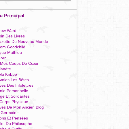
 Principal
hew Ward
in Des Livres
azette Du Nouveau Monde
som Goodchild
que Mathieu
horn
 Mes Coups De Cœur
lanète
la Kribbe
Amies Les Bêtes
ves Des Infolettres
mie Personnelle
ge Et Solidarités
Corps Physique
ives De Mon Ancien Blog
t Germain
ions Et Pensées
llet Du Philosophe