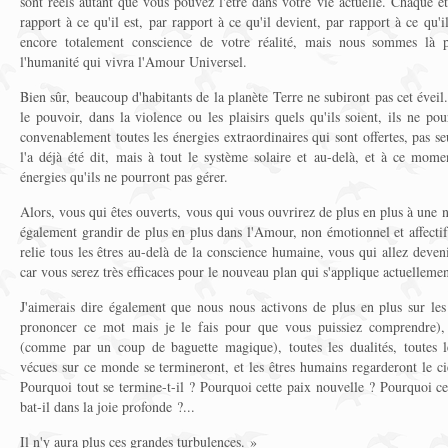
sont réels autant que vous pouvez l'être dans votre vie actuelle. Chaque 
rapport à ce qu'il est, par rapport à ce qu'il devient, par rapport à ce qu'
encore totalement conscience de votre réalité, mais nous sommes là 
l'humanité qui vivra l'Amour Universel.
Bien sûr, beaucoup d'habitants de la planète Terre ne subiront pas cet éveil.
le pouvoir, dans la violence ou les plaisirs quels qu'ils soient, ils ne po
convenablement toutes les énergies extraordinaires qui sont offertes, pas 
l'a déjà été dit, mais à tout le système solaire et au-delà, et à ce mome
énergies qu'ils ne pourront pas gérer.
Alors, vous qui êtes ouverts, vous qui vous ouvrirez de plus en plus à une 
également grandir de plus en plus dans l'Amour, non émotionnel et affecti
relie tous les êtres au-delà de la conscience humaine, vous qui allez deven
car vous serez très efficaces pour le nouveau plan qui s'applique actuellemen
J'aimerais dire également que nous nous activons de plus en plus sur les
prononcer ce mot mais je le fais pour que vous puissiez comprendre), 
(comme par un coup de baguette magique), toutes les dualités, toutes le
vécues sur ce monde se termineront, et les êtres humains regarderont le cie
Pourquoi tout se termine-t-il ? Pourquoi cette paix nouvelle ? Pourquoi c
bat-il dans la joie profonde ?...
Il n'y aura plus ces grandes turbulences. »