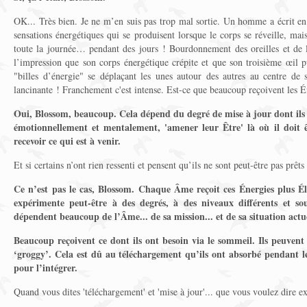
OK... Très bien. Je ne m’en suis pas trop mal sortie. Un homme a écrit en 
sensations énergétiques qui se produisent lorsque le corps se réveille, ma
toute la journée… pendant des jours ! Bourdonnement des oreilles et de la 
l’impression que son corps énergétique crépite et que son troisième œil p
"billes d’énergie" se déplaçant les unes autour des autres au centre d
lancinante ! Franchement c'est intense. Est-ce que beaucoup reçoivent les É
Oui, Blossom, beaucoup. Cela dépend du degré de mise à jour dont ils
émotionnellement et mentalement, 'amener leur Être' là où il doit ê
recevoir ce qui est à venir.
Et si certains n’ont rien ressenti et pensent qu’ils ne sont peut-être pas prêts
Ce n’est pas le cas, Blossom. Chaque Âme reçoit ces Énergies plus Él
expérimente peut-être à des degrés, à des niveaux différents et sou
dépendent beaucoup de l’Âme... de sa mission... et de sa situation actue
Beaucoup reçoivent ce dont ils ont besoin via le sommeil. Ils peuvent s
‘groggy’. Cela est dû au téléchargement qu’ils ont absorbé pendant l
pour l’intégrer.
Quand vous dites 'téléchargement' et 'mise à jour'... que vous voulez dire 