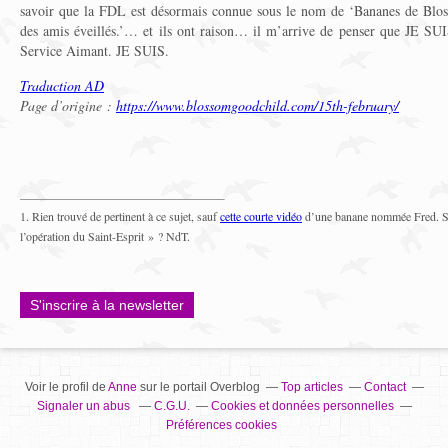
savoir que la FDL est désormais connue sous le nom de ‘Bananes de Blos
des amis éveillés.’… et ils ont raison… il m’arrive de penser que JE SU
Service Aimant. JE SUIS.
Traduction AD
Page d’origine :
https://www.blossomgoodchild.com/15th-february/
1. Rien trouvé de pertinent à ce sujet, sauf
cette courte vidéo
d’une banane nommée Fred. Son
l’opération du Saint-Esprit » ? NdT.
S'inscrire à la newsletter
Voir le profil de
Anne
sur le portail Overblog
Top articles
Contact
Signaler un abus
C.G.U.
Cookies et données personnelles
Préférences cookies