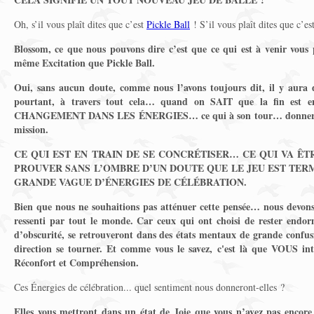
Oh, s’il vous plaît dites que c’est
Pickle Ball
! S’il vous plaît dites que c’es
Blossom, ce que nous pouvons dire c’est que ce qui est à venir vous 
même Excitation que Pickle Ball.
Oui, sans aucun doute, comme nous l’avons toujours dit, il y aura d
pourtant, à travers tout cela… quand on SAIT que la fin es
CHANGEMENT DANS LES ÉNERGIES… ce qui à son tour… donnera le
mission.
CE QUI EST EN TRAIN DE SE CONCRÉTISER… CE QUI VA Ê
PROUVER SANS L’OMBRE D’UN DOUTE QUE LE JEU EST TE
GRANDE VAGUE D’ÉNERGIES DE CÉLÉBRATION.
Bien que nous ne souhaitions pas atténuer cette pensée… nous devons 
ressenti par tout le monde. Car ceux qui ont choisi de rester endo
d’obscurité, se retrouveront dans des états mentaux de grande confus
direction se tourner. Et comme vous le savez, c'est là que VOUS in
Réconfort et Compréhension.
Ces Énergies de célébration... quel sentiment nous donneront-elles ?
Elles vous mettront dans un état de Joie que vous n’avez pas encore r