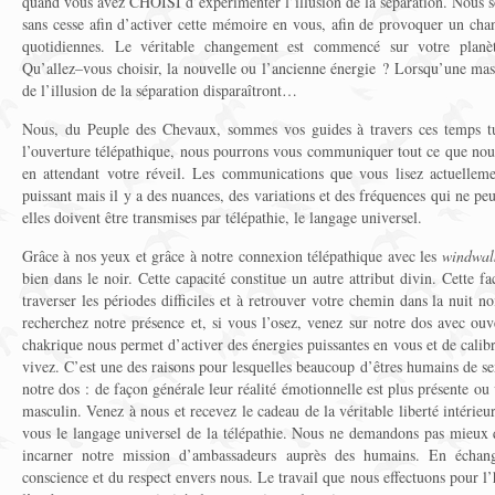
quand vous avez CHOISI d’expérimenter l’illusion de la séparation. Nous
sans cesse afin d’activer cette mémoire en vous, afin de provoquer un cha
quotidiennes. Le véritable changement est commencé sur votre planèt
Qu’allez–vous choisir, la nouvelle ou l’ancienne énergie ? Lorsqu’une masse
de l’illusion de la séparation disparaîtront…
Nous, du Peuple des Chevaux, sommes vos guides à travers ces temps 
l’ouverture télépathique, nous pourrons vous communiquer tout ce que nou
en attendant votre réveil. Les communications que vous lisez actuelleme
puissant mais il y a des nuances, des variations et des fréquences qui ne pe
elles doivent être transmises par télépathie, le langage universel.
Grâce à nos yeux et grâce à notre connexion télépathique avec les
windwal
bien dans le noir. Cette capacité constitue un autre attribut divin. Cette 
traverser les périodes difficiles et à retrouver votre chemin dans la nuit n
recherchez notre présence et, si vous l’osez, venez sur notre dos avec ou
chakrique nous permet d’activer des énergies puissantes en vous et de calibr
vivez. C’est une des raisons pour lesquelles beaucoup d’êtres humains de s
notre dos : de façon générale leur réalité émotionnelle est plus présente ou 
masculin. Venez à nous et recevez le cadeau de la véritable liberté intérie
vous le langage universel de la télépathie. Nous ne demandons pas mieux 
incarner notre mission d’ambassadeurs auprès des humains. En écha
conscience et du respect envers nous. Le travail que nous effectuons pour l