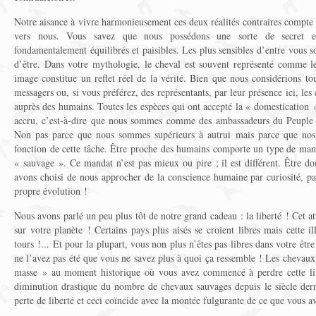
Notre aisance à vivre harmonieusement ces deux réalités contraires compte p
vers nous. Vous savez que nous possédons une sorte de secret 
fondamentalement équilibrés et paisibles. Les plus sensibles d’entre vous s
d’être. Dans votre mythologie, le cheval est souvent représenté comme le
image constitue un reflet réel de la vérité. Bien que nous considérions 
messagers ou, si vous préférez, des représentants, par leur présence ici, le
auprès des humains. Toutes les espèces qui ont accepté la « domestication »
accru, c’est-à-dire que nous sommes comme des ambassadeurs du Peuple 
Non pas parce que nous sommes supérieurs à autrui mais parce que nos 
fonction de cette tâche. Être proche des humains comporte un type de mand
« sauvage ». Ce mandat n’est pas mieux ou pire ; il est différent. Être d
avons choisi de nous approcher de la conscience humaine par curiosité, pa
propre évolution !
Nous avons parlé un peu plus tôt de notre grand cadeau : la liberté ! Cet a
sur votre planète ! Certains pays plus aisés se croient libres mais cette 
tours !... Et pour la plupart, vous non plus n’êtes pas libres dans votre être
ne l’avez pas été que vous ne savez plus à quoi ça ressemble ! Les chevaux
masse » au moment historique où vous avez commencé à perdre cette lib
diminution drastique du nombre de chevaux sauvages depuis le siècle dern
perte de liberté et ceci coïncide avec la montée fulgurante de ce que vous a