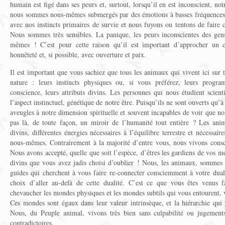
humain est figé dans ses peurs et, surtout, lorsqu’il en est inconscient, n
nous sommes nous-mêmes submergés par des émotions à basses fréquences !
avec nos instincts primaires de survie et nous fuyons ou tentons de faire 
Nous sommes très sensibles. La panique, les peurs inconscientes des ge
mêmes ! C’est pour cette raison qu’il est important d’approcher un c
honnêteté et, si possible, avec ouverture et paix.
Il est important que vous sachiez que tous les animaux qui vivent ici sur 
nature : leurs instincts physiques ou, si vous préférez, leurs progra
conscience, leurs attributs divins. Les personnes qui nous étudient scien
l’aspect instinctuel, génétique de notre être. Puisqu’ils ne sont ouverts qu’à
aveugles à notre dimension spirituelle et souvent incapables de voir que n
pas là, de toute façon, un miroir de l’humanité tout entière ? Les anima
divins, différentes énergies nécessaires à l’équilibre terrestre et nécessair
nous-mêmes. Contrairement à la majorité d’entre vous, nous vivons consc
Nous avons accepté, quelle que soit l’espèce, d’êtres les gardiens de vos mé
divins que vous avez jadis choisi d’oublier ! Nous, les animaux, sommes d
guides qui cherchent à vous faire re-connecter consciemment à votre duali
choix d’aller au-delà de cette dualité. C’est ce que vous êtes venus f
chevaucher les mondes physiques et les mondes subtils qui vous entourent, 
Ces mondes sont égaux dans leur valeur intrinsèque, et la hiérarchie qui y
Nous, du Peuple animal, vivons très bien sans culpabilité ou jugement
contradictoires.