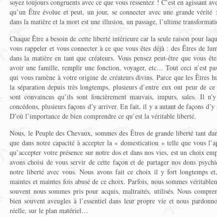
soyez toujours congruents avec ce que vous ressentez ! C’est en agissant av
qu’un Être évolue et peut, un jour, se connecter avec une grande vérité 
dans la matière et la mort est une illusion, un passage, l’ultime transformat
Chaque Être a besoin de cette liberté intérieure car la seule raison pour laqu
vous rappeler et vous connecter à ce que vous êtes déjà : des Êtres de lu
dans la matière en tant que créateurs. Vous pensez peut-être que vous êtes
avoir une famille, remplir une fonction, voyager, etc… Tout ceci n’est pa
qui vous ramène à votre origine de créateurs divins. Parce que les Êtres hu
la séparation depuis très longtemps, plusieurs d’entre eux ont peur de ce
sont convaincus qu’ils sont foncièrement mauvais, impurs, sales. Il n’
concédons, plusieurs façons d’y arriver. En fait, il y a autant de façons d’y 
D’où l’importance de bien comprendre ce qu’est la véritable liberté.
Nous, le Peuple des Chevaux, sommes des Êtres de grande liberté tant da
que dans notre capacité à accepter la « domestication » telle que vous l’a
qu’accepter votre présence sur notre dos et dans nos vies, est un choix em
avons choisi de vous servir de cette façon et de partager nos dons psychi
notre liberté avec vous. Nous avons fait ce choix il y fort longtemps e
maintes et maintes fois abusé de ce choix. Parfois, nous sommes véritable
souvent nous sommes pris pour acquis, maltraités, utilisés. Nous compre
bien souvent aveugles à l’essentiel dans leur propre vie et nous pardonno
réelle, sur le plan matériel…