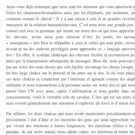
Avez–vous déjà remarqué que rares sont les animaux qui vous autorisent à
frères les chameaux/dromadaires ainsi que les éléphants, par moments, ma
commun comme le cheval ! Il y a une raison à cela et de grandes révélati
innocence de la relation humains/chevaux. C’est pour nous une grande joie
contact réel avec la personne qui monte sur notre dos ou qui nous approche 
les chevaux, avons aussi pour mission d’être les ponts, les mess
« enseignons » très bien la télépathie à ceux et celles qui sont prêts, ouv
niveau et un des endroits privilégiés pour apprendre ce « langage univers
dos ! En effet, le système chakrique des chevaux facilite la reconnexion au
ainsi que la transmission subséquente de messages. Bien sûr, nous pouvons f
pas sur notre dos mais disons que cela facilite davantage les choses lorsqu
un très large chakra sur le poitrail et un autre sur le dos, là où vous placez
ces deux chakras se connectent par l’intérieur et agissent comme des ampl
ambiante et nous transmettons à la personne assise sur notre dos ce que nou
puisse faire UN avec nous, capter l’information et nous guider dans un
consciemment, voilà le véritable rôle du cavalier. L’être qui est sur notre
mais ressent généralement une sensation d’euphorie, de force et d’union lorsq
Par ailleurs, les deux chakras que nous avons mentionnés précédemment nou
précisément l’état d’âme et les émotions des gens qui nous approchent o
qui vivent des émotions à basses fréquences, des émotions reliées à la 
puisque, de par notre nature, nous allons capter ces émotions et tenter de 