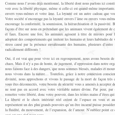
Comme nous l’avons déjà mentionné, la liberté dont nous parlons ici constit
voir avec la liberté physique, même si celle-ci est quand-même importante. 
envers vous-mêmes et votre âme. La loyauté est un autre cadeau que vo
Votre société n’encourage pas la loyauté envers l’âme ou envers vous-mêmes
encourage la conformité, la soumission, la hiérarchisation et la passivité.
façons d’être sur nous en prétendant que les animaux vivent également de cet
et faux. Encore une fois, les animaux agissent à titre de miroirs pour
adoptent des comportements qui imitent les humains et leurs habitudes de 
stress causé par la présence envahissante des humains, plusieurs d’entr
radicalement différents !
Oui, il est vrai que pour vivre ici en regroupement, nous avons besoin de c
chaos. Mais il n’y a pas de honte, de jugement, d’oppression dans notre organ
nous faisons face à des dangers, que nous sommes blessés, malades et mouro
nous vivons dans la nature… Toutefois, grâce à notre connexion conscien
divinité, nous approchons et vivons le passage de la mort de façon très 
vous êtes déconnectés, votre besoin de sécurité vous a amenés à accepter de
ne sont pas en accord avec votre véritable nature divine. Par peur, par 
remettre votre liberté, donc votre pouvoir, dans les tristes mains d’êtres 
La liberté et le choix intérieur réel créent de l’espace en vous et a
représentent un des plus grands pouvoirs qu’un être incarné puisse posséder.
la fluidité, du mouvement, de l’expansion, de l’amour. N’oubliez point ce
ceci est une clef pour vous.