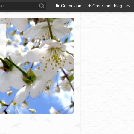
Connexion
+
Créer mon blog
e