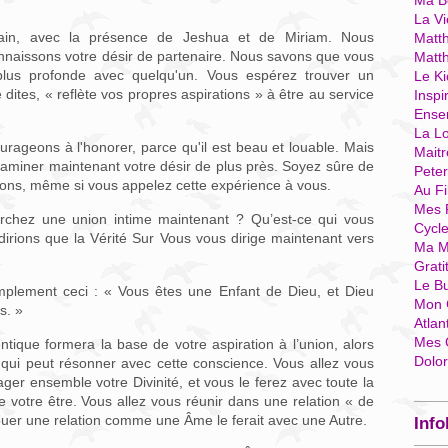
Ma Bo
La Vi
main, avec la présence de Jeshua et de Miriam. Nous
Matth
onnaissons votre désir de partenaire. Nous savons que vous
Matt
 plus profonde avec quelqu'un. Vous espérez trouver un
Le Ki
tes, « reflète vos propres aspirations » à être au service
Inspi
Ense
La Lo
rageons à l'honorer, parce qu'il est beau et louable. Mais
Mait
iner maintenant votre désir de plus près. Soyez sûre de
Pete
ons, même si vous appelez cette expérience à vous.
Au Fi
Mes 
chez une union intime maintenant ? Qu’est-ce qui vous
Cycl
irions que la Vérité Sur Vous vous dirige maintenant vers
Ma M
Grati
Le B
implement ceci : « Vous êtes une Enfant de Dieu, et Dieu
Mon 
s. »
Atlan
Mes 
tique formera la base de votre aspiration à l’union, alors
Dolo
 qui peut résonner avec cette conscience. Vous allez vous
tager ensemble votre Divinité, et vous le ferez avec toute la
de votre être. Vous allez vous réunir dans une relation « de
nouer une relation comme une Âme le ferait avec une Autre.
Info