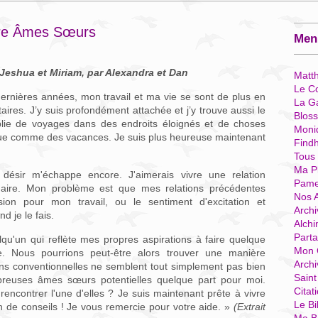
tre Âmes Sœurs
Menu
Jeshua et Miriam, par Alexandra et Dan
Matt
Le Co
ernières années, mon travail et ma vie se sont de plus en
La G
aires. J’y suis profondément attachée et j’y trouve aussi le
Blos
mplie de voyages dans des endroits éloignés et de choses
Moni
sque comme des vacances. Je suis plus heureuse maintenant
Find
Tous
Ma P
 désir m'échappe encore. J'aimerais vivre une relation
Pame
aire. Mon problème est que mes relations précédentes
Nos 
ion pour mon travail, ou le sentiment d'excitation et
Archi
 je le fais.
Alchi
Parta
lqu'un qui reflète mes propres aspirations à faire quelque
Mon 
 Nous pourrions peut-être alors trouver une manière
Arch
ions conventionnelles ne semblent tout simplement pas bien
Sain
breuses âmes sœurs potentielles quelque part pour moi.
Citat
rencontrer l'une d'elles ? Je suis maintenant prête à vivre
Le Bi
oin de conseils ! Je vous remercie pour votre aide. »
(Extrait