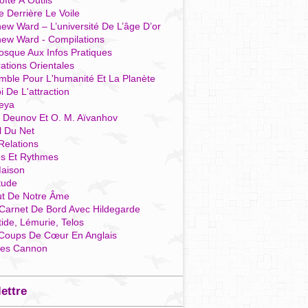
îte À Outils
e Derrière Le Voile
ew Ward – L’université De L’âge D’or
hew Ward - Compilations
osque Aux Infos Pratiques
rations Orientales
mble Pour L'humanité Et La Planète
i De L'attraction
reya
r Deunov Et O. M. Aïvanhov
l Du Net
Relations
es Et Rythmes
aison
tude
ut De Notre Âme
Carnet De Bord Avec Hildegarde
tide, Lémurie, Telos
Coups De Cœur En Anglais
res Cannon
lettre