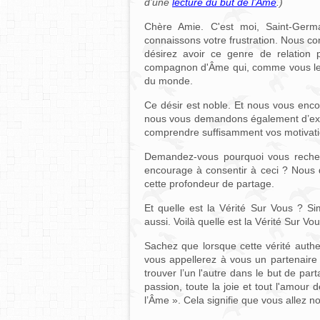
d’une
lecture du but de l’Âme
.)
Chère Amie. C'est moi, Saint-Ger
connaissons votre frustration. Nous c
désirez avoir ce genre de relation
compagnon d'Âme qui, comme vous le di
du monde.
Ce désir est noble. Et nous vous encou
nous vous demandons également d’exam
comprendre suffisamment vos motivati
Demandez-vous pourquoi vous recher
encourage à consentir à ceci ? Nous d
cette profondeur de partage.
Et quelle est la Vérité Sur Vous ? S
aussi. Voilà quelle est la Vérité Sur Vou
Sachez que lorsque cette vérité authen
vous appellerez à vous un partenaire
trouver l’un l'autre dans le but de par
passion, toute la joie et tout l'amour 
l’Âme ». Cela signifie que vous allez 