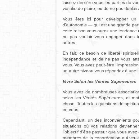
laissez derrière vous les parties de vo
vie afin de plaire, ou de ne pas déplair
Vous êtes ici pour développer un pl
d'autonomie — qui est une grande part
cette raison vous aurez une tendance n
ne pas vouloir vous engager dans t
autres.
En fait, ce besoin de liberté spiritue
indépendance et de ne pas vous attac
vous. Vous avez peut-être l’impressio
un autre niveau vous répondez à une i
Vivre Selon les Vérités Supérieures
Vous avez de nombreuses association
selon les Vérités Supérieures, et ma
chose. Toutes les questions de spiritu
en vous.
Cependant, un des inconvénients po
situations où vos relations devienne
l’objectif d’être pasteur que vous avez 
membres de la congrégation qui veulen