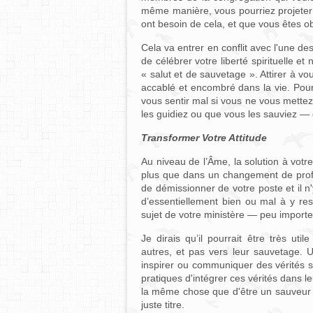
même manière, vous pourriez projeter ve
ont besoin de cela, et que vous êtes ob
Cela va entrer en conflit avec l'une de
de célébrer votre liberté spirituelle e
« salut et de sauvetage ». Attirer à v
accablé et encombré dans la vie. Pourt
vous sentir mal si vous ne vous mettez
les guidiez ou que vous les sauviez —
Transformer Votre Attitude
Au niveau de l’Âme, la solution à votr
plus que dans un changement de profe
de démissionner de votre poste et il n
d’essentiellement bien ou mal à y rest
sujet de votre ministère — peu importe 
Je dirais qu’il pourrait être très uti
autres, et pas vers leur sauvetage. U
inspirer ou communiquer des vérités s
pratiques d'intégrer ces vérités dans 
la même chose que d'être un sauveur de
juste titre.