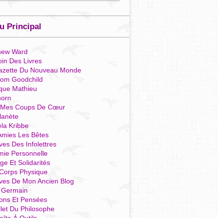
 Principal
hew Ward
in Des Livres
azette Du Nouveau Monde
som Goodchild
que Mathieu
horn
 Mes Coups De Cœur
lanète
la Kribbe
Amies Les Bêtes
ves Des Infolettres
mie Personnelle
ge Et Solidarités
Corps Physique
ives De Mon Ancien Blog
t Germain
ions Et Pensées
llet Du Philosophe