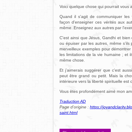
Voici quelque chose qui pourrait vous ai
Quand il s'agit de communiquer les v
façon d'enseigner ces vérités aux aut
même. Enseignez aux autres par l'exem
C'est ainsi que Jésus, Gandhi et bien d
ou épuiser par les autres, même s’ils p
merveilleux exemples pour démontrer a
les limitations de la vie humaine ; et
même chose.
Et j’aimerais suggérer que c'est aus
peut être grand ou petit. Mais la chos
intérieure vers la liberté spirituelle est
Vous êtes profondément aimé mon ami
Traduction AD
Page d’origine :
https://joyandclarity.
saint.html