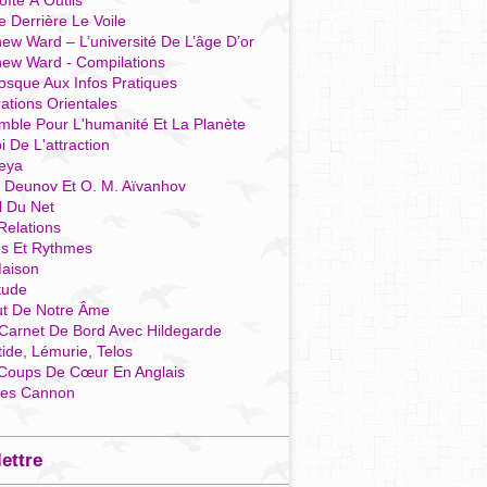
îte À Outils
e Derrière Le Voile
ew Ward – L’université De L’âge D’or
hew Ward - Compilations
osque Aux Infos Pratiques
rations Orientales
mble Pour L'humanité Et La Planète
i De L'attraction
reya
r Deunov Et O. M. Aïvanhov
l Du Net
Relations
es Et Rythmes
aison
tude
ut De Notre Âme
Carnet De Bord Avec Hildegarde
tide, Lémurie, Telos
Coups De Cœur En Anglais
res Cannon
lettre