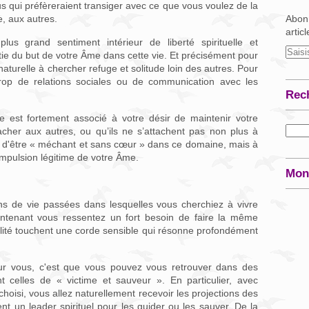
us qui préfèreraient transiger avec ce que vous voulez de la
e, aux autres.
Abonn
artic
us grand sentiment intérieur de liberté spirituelle et
ie du but de votre Âme dans cette vie. Et précisément pour
aturelle à chercher refuge et solitude loin des autres. Pour
rop de relations sociales ou de communication avec les
Rec
lle est fortement associé à votre désir de maintenir votre
her aux autres, ou qu’ils ne s’attachent pas non plus à
n d'être « méchant et sans cœur » dans ce domaine, mais à
mpulsion légitime de votre Âme.
Mon
s de vie passées dans lesquelles vous cherchiez à vivre
intenant vous ressentez un fort besoin de faire la même
alité touchent une corde sensible qui résonne profondément
ur vous, c'est que vous pouvez vous retrouver dans des
nt celles de « victime et sauveur ». En particulier, avec
choisi, vous allez naturellement recevoir les projections des
t un leader spirituel pour les guider ou les sauver. De la