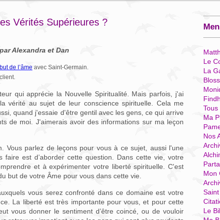
s Vérités Supérieures ?
Menu
 par Alexandra et Dan
Matt
Le Co
 but de l’âme
avec Saint-Germain.
La G
client.
Blos
Moni
ur qui apprécie la Nouvelle Spiritualité. Mais parfois, j'ai
Find
la vérité au sujet de leur conscience spirituelle. Cela me
Tous
si, quand j'essaie d'être gentil avec les gens, ce qui arrive
Ma P
nts de moi. J'aimerais avoir des informations sur ma leçon
Pame
Nos 
Archi
 Vous parlez de leçons pour vous à ce sujet, aussi l'une
Alchi
faire est d’aborder cette question. Dans cette vie, votre
Parta
rendre et à expérimenter votre liberté spirituelle. C'est
Mon 
du but de votre Âme pour vous dans cette vie.
Arch
Sain
s auxquels vous serez confronté dans ce domaine est votre
Citat
e. La liberté est très importante pour vous, et pour cette
Le Bi
eut vous donner le sentiment d’être coincé, ou de vouloir