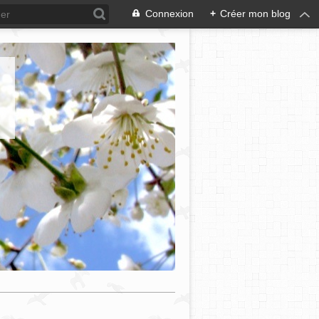
Connexion
+
Créer mon blog
e