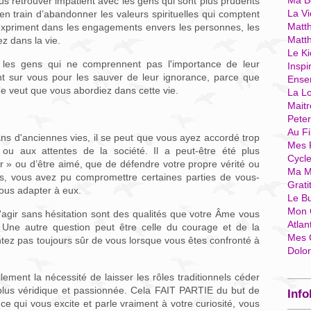
Ma Bo
s retrouver impatient avec les gens qui sont plus prudents
La Vi
n train d’abandonner les valeurs spirituelles qui comptent
Matth
s’expriment dans les engagements envers les personnes, les
Matt
ez dans la vie.
Le Ki
 les gens qui ne comprennent pas l'importance de leur
Inspi
ent sur vous pour les sauver de leur ignorance, parce que
Ense
me veut que vous abordiez dans cette vie.
La Lo
Mait
Pete
Au Fi
dans d'anciennes vies, il se peut que vous ayez accordé trop
Mes 
 ou aux attentes de la société. Il a peut-être été plus
Cycl
r » ou d’être aimé, que de défendre votre propre vérité ou
Ma M
s, vous avez pu compromettre certaines parties de vous-
Grati
vous adapter à eux.
Le B
Mon 
'agir sans hésitation sont des qualités que votre Âme vous
Atlan
Une autre question peut être celle du courage et de la
Mes 
tez pas toujours sûr de vous lorsque vous êtes confronté à
Dolo
lement la nécessité de laisser les rôles traditionnels céder
 plus véridique et passionnée. Cela FAIT PARTIE du but de
Info
e qui vous excite et parle vraiment à votre curiosité, vous