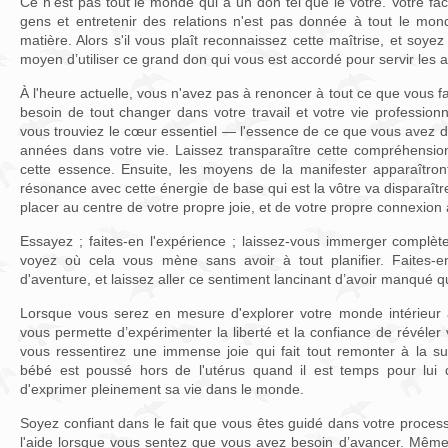
Ce n’est pas tout le monde qui a un don tel que le vôtre. Votre facil
gens et entretenir des relations n'est pas donnée à tout le mon
matière. Alors s'il vous plaît reconnaissez cette maîtrise, et soye
moyen d’utiliser ce grand don qui vous est accordé pour servir les aut
À l'heure actuelle, vous n'avez pas à renoncer à tout ce que vous f
besoin de tout changer dans votre travail et votre vie professionn
vous trouviez le cœur essentiel — l'essence de ce que vous avez 
années dans votre vie. Laissez transparaître cette compréhension
cette essence. Ensuite, les moyens de la manifester apparaîtront
résonance avec cette énergie de base qui est la vôtre va disparaît
placer au centre de votre propre joie, et de votre propre connexion
Essayez ; faites-en l'expérience ; laissez-vous immerger complèt
voyez où cela vous mène sans avoir à tout planifier. Faites-e
d'aventure, et laissez aller ce sentiment lancinant d’avoir manqué 
Lorsque vous serez en mesure d'explorer votre monde intérieur à
vous permette d’expérimenter la liberté et la confiance de révéler 
vous ressentirez une immense joie qui fait tout remonter à la 
bébé est poussé hors de l'utérus quand il est temps pour lui d
d'exprimer pleinement sa vie dans le monde.
Soyez confiant dans le fait que vous êtes guidé dans votre processu
l'aide lorsque vous sentez que vous avez besoin d’avancer. Même