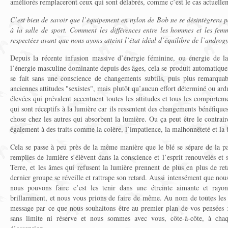
améliorés remplaceront ceux qui sont délabrés, comme c’est le cas actuelle
C’est bien de savoir que l’équipement en nylon de Bob ne se désintégrera 
à la salle de sport. Comment les différences entre les hommes et les femm
respectées avant que nous ayons atteint l’état idéal d’équilibre de l’androg
Depuis la récente infusion massive d’énergie féminine, ou énergie de la
l’énergie masculine dominante depuis des âges, cela se produit automatique
se fait sans une conscience de changements subtils, puis plus remarquab
anciennes attitudes "sexistes", mais plutôt qu’aucun effort déterminé ou ard
élevées qui prévalent accentuent toutes les attitudes et tous les comportem
qui sont réceptifs à la lumière car ils ressentent des changements bénéfiq
chose chez les autres qui absorbent la lumière. Ou ça peut être le contrai
également à des traits comme la colère, l’impatience, la malhonnêteté et la b
Cela se passe à peu près de la même manière que le blé se sépare de la pai
remplies de lumière s’élèvent dans la conscience et l’esprit renouvelés et 
Terre, et les âmes qui refusent la lumière prennent de plus en plus de re
dernier groupe se réveille et rattrape son retard. Aussi intensément que nou
nous pouvons faire c’est les tenir dans une étreinte aimante et rayon
brillamment, et nous vous prions de faire de même. Au nom de toutes les
message par ce que nous souhaitons être au premier plan de vos pensées 
sans limite ni réserve et nous sommes avec vous, côte-à-côte, à cha