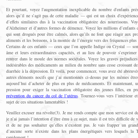
Et pourtant, voyez l'augmentation inexplicable du nombre d'enfants pré
alors qu’il ne s’agit pas de cette maladie — qui est un choix d'expérien
d’effets similaires dus à la vaccination obligatoire des nourrissons. V
d’Alzheimer et d’autres formes de démence. Voyez les millions d’enfant
qui sont drogués pour être calmés, alors qu’ils ne font que réagir aux pr
aliments et les boissons, à la montée de l’énergie vers des fréquences plus
Certains de ces enfants — ceux que l’on appelle Indigo ou Crystal — sont
âme et leurs extraordinaires capacités, et au lieu de pouvoir s’exprimer
rentrer dans le moule des normes sociétales. Voyez les graves préjudices 
indésirables des médicaments au milieu du nombre sans cesse croissant de p
diarrhée à la dépression. Et voilà, pour commencer, vous avez été abreuvés 
autres éléments nocifs que j’ai mentionnés ci-dessus par les mêmes êtr
aujourd’hui d’acheter de plus en plus de médicaments. Et maintenant, un
pression pour exiger la vaccination obligatoire des jeunes filles, en 
prévention du cancer du col de l’utérus
. Tournez-vous vers l’intérieur e
sujet de ces situations lamentables !
Veuillez excuser ma révolte(3). Je me rends compte que mon service est de
je n’ai jamais l’intention d’être ému à ce sujet, mais il est très difficile de
et de ne pas souhaiter qu’elles n’existent pas. Je vais frapper un 
d’aucune sorte n’existe dans les plans énergétiques vers lesquels la 
rapidement !