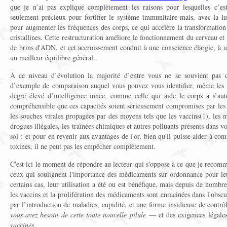
que je n’ai pas expliqué complètement les raisons pour lesquelles c’e
seulement précieux pour fortifier le système immunitaire mais, avec la lu
pour augmenter les fréquences des corps, ce qui accélère la transformation 
cristallines. Cette restructuration améliore le fonctionnement du cerveau 
de brins d'ADN, et cet accroissement conduit à une conscience élargie, à un
un meilleur équilibre général.
À ce niveau d’évolution la majorité d’entre vous ne se souvient pas de
d’exemple de comparaison auquel vous pouvez vous identifier, même les c
degré élevé d’intelligence innée, comme celle qui aide le corps à s’auto
compréhensible que ces capacités soient sérieusement compromises par les 
les souches virales propagées par des moyens tels que les vaccins(1), les
drogues illégales, les traînées chimiques et autres polluants présents dans v
sol ; et pour en revenir aux avantages de l'or, bien qu'il puisse aider à comp
toxines, il ne peut pas les empêcher complètement.
C'est ici le moment de répondre au lecteur qui s'oppose à ce que je recomma
ceux qui soulignent l'importance des médicaments sur ordonnance pour leur
certains cas, leur utilisation a été ou est bénéfique, mais depuis de nombr
les vaccins et la prolifération des médicaments sont enracinées dans l'obsc
par l’introduction de maladies, cupidité, et une forme insidieuse de cont
vous avez besoin de cette toute nouvelle pilule
— et des exigences légale
vaccinés.