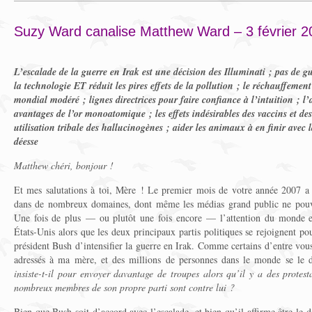
Suzy Ward canalise Matthew Ward – 3 février 2
L’escalade de la guerre en Irak est une décision des Illuminati ; pas de g
la technologie ET réduit les pires effets de la pollution ; le réchauffeme
mondial modéré ; lignes directrices pour faire confiance à l’intuition ; l’
avantages de l’or monoatomique ; les effets indésirables des vaccins et 
utilisation tribale des hallucinogènes ; aider les animaux à en finir avec l
déesse
Matthew chéri, bonjour !
Et mes salutations à toi, Mère ! Le premier mois de votre année 2007 a 
dans de nombreux domaines, dont même les médias grand public ne pouv
Une fois de plus — ou plutôt une fois encore — l’attention du monde e
États-Unis alors que les deux principaux partis politiques se rejoignent po
président Bush d’intensifier la guerre en Irak. Comme certains d’entre vou
adressés à ma mère, et des millions de personnes dans le monde se le
insiste-t-il pour envoyer davantage de troupes alors qu’il y a des protes
nombreux membres de son propre parti sont contre lui ?
Bien que Bush soit d’accord avec l’escalade, et bien qu’il affirme être le dé