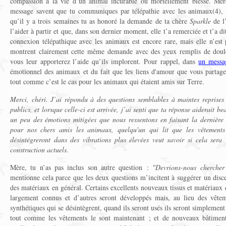
compassion à la vie d’un animal incurable ou mortellement blessé. Mère
message savent que tu communiques par télépathie avec les animaux(4),
qu’il y a trois semaines tu as honoré la demande de ta chère
Sparkle
de l
l’aider à partir et que, dans son dernier moment, elle t’a remerciée et t’a 
connexion télépathique avec les animaux est encore rare, mais elle n’es
montrent clairement cette même demande avec des yeux remplis de doule
vous leur apporterez l’aide qu’ils implorent. Pour rappel, dans
un messa
émotionnel des animaux et du fait que les liens d'amour que vous partagez
tout comme c’est le cas pour les animaux qui étaient amis sur Terre.
Merci, chéri. J’ai répondu à des questions semblables à maintes reprises 
publics, et lorsque celle-ci est arrivée, j’ai senti que ta réponse aiderait 
un peu des émotions mitigées que nous ressentons en faisant la dernièr
pour nos chers amis les animaux, quelqu'un qui lit que les vêtements f
désintégreront dans des vibrations plus élevées veut savoir si cela sera
construction actuels.
Mère, tu n’as pas inclus son autre question :
"Devrions-nous chercher
mentionne cela parce que les deux questions m’incitent à suggérer un disce
des matériaux en général. Certains excellents nouveaux tissus et matériaux 
largement connus et d’autres seront développés mais, au lieu des vêtem
synthétiques qui se désintègrent, quand ils seront usés ils seront simplemen
tout comme les vêtements le sont maintenant ; et de nouveaux bâtiment