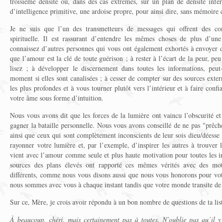
troisième densité ou, dans des cas extrêmes, sur un plan de densité inf
d’intelligence primitive, une ardoise propre, pour ainsi dire, sans mémoire 
Je ne suis que l’un des transmetteurs de messages qui offrent des con
spirituelle. Il est rassurant d’entendre les mêmes choses de plus d’une
connaissez d’autres personnes qui vous ont également exhortés à envoyer d
que l’amour est la clé de toute guérison ; à rester à l’écart de la peur, p
lisez ; à développer le discernement dans toutes les informations, peut
moment si elles sont canalisées ; à cesser de compter sur des sources exte
les plus profondes et à vous tourner plutôt vers l’intérieur et à faire con
votre âme sous forme d’intuition.
Nous vous avons dit que les forces de la lumière ont vaincu l’obscurité e
gagner la bataille personnelle. Nous vous avons conseillé de ne pas "prêche
ainsi que ceux qui sont complètement inconscients de leur sois dieu/déess
rayonner votre lumière et, par l’exemple, d’inspirer les autres à trouver 
vient avec l’amour comme seule et plus haute motivation pour toutes les i
sources des plans élevés ont rapporté ces mêmes vérités avec des mots 
différents, comme nous vous disons aussi que nous vous honorons pour vot
nous sommes avec vous à chaque instant tandis que votre monde transite de 
Sur ce, Mère, je crois avoir répondu à un bon nombre de questions de ta lis
À beaucoup, chéri, mais certainement pas à toutes. N’oublie pas qu’il y