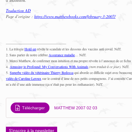
d’ascension.
Traduction AD
Page d’origine :
https://www.matthewbooks.com/february-3-2007/
1. La trilogie
Hold-up
révèle le scandale et les dessous des vaccins anti covid. NdT.
2. Sans parler de notre célèbre
Assurance maladie
… NdT.
3. Merci Matthew, de confirmer mon intuition et ma propre révolte à l’annonce de ce fichu v
4.
Amusing to Profound: My Conversations With Animals
(
non traduit à ce jour
).
NdT.
5.
Superbe vidéo du vétérinaire Thierry Bedossa
qui aborde ce difficile sujet avec beaucoup
vidéo de Caroline Leroux
sur le contrat d’âme de nos petits compagnons. J’ai consulté Car
m’a été d’une aide immense (ça n’était pas pour les euthanasier). NdT.
Télécharger
MATTHEW 2007 02 03
S'inscrire à la newsletter