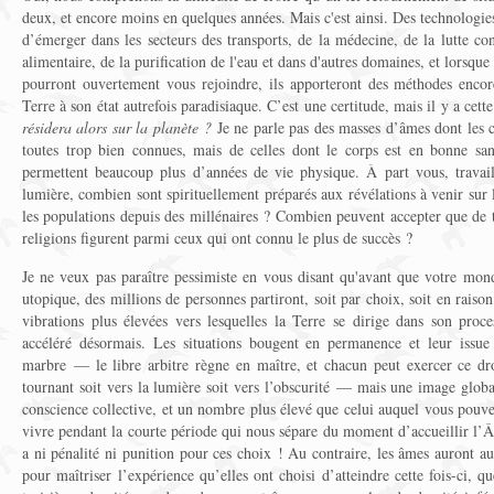
deux, et encore moins en quelques années. Mais c'est ainsi. Des technologie
d’émerger dans les secteurs des transports, de la médecine, de la lutte con
alimentaire, de la purification de l'eau et dans d'autres domaines, et lorsque v
pourront ouvertement vous rejoindre, ils apporteront des méthodes encor
Terre à son état autrefois paradisiaque. C’est une certitude, mais il y a cet
résidera alors sur la planète ?
Je ne parle pas des masses d’âmes dont les 
toutes trop bien connues, mais de celles dont le corps est en bonne san
permettent beaucoup plus d’années de vie physique. À part vous, travail
lumière, combien sont spirituellement préparés aux révélations à venir sur 
les populations depuis des millénaires ? Combien peuvent accepter que de tou
religions figurent parmi ceux qui ont connu le plus de succès ?
Je ne veux pas paraître pessimiste en vous disant qu'avant que votre mon
utopique, des millions de personnes partiront, soit par choix, soit en raison
vibrations plus élevées vers lesquelles la Terre se dirige dans son pro
accéléré désormais. Les situations bougent en permanence et leur issue
marbre — le libre arbitre règne en maître, et chacun peut exercer ce dro
tournant soit vers la lumière soit vers l’obscurité — mais une image global
conscience collective, et un nombre plus élevé que celui auquel vous pouve
vivre pendant la courte période qui nous sépare du moment d’accueillir l’Âg
a ni pénalité ni punition pour ces choix ! Au contraire, les âmes auront au
pour maîtriser l’expérience qu’elles ont choisi d’atteindre cette fois-ci, 