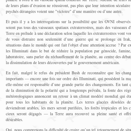
de leurs plans d’évasion ne réussiront, pas plus que leur intention séculair
psychés dérangées voient une "victoire" d’une manière ou d’une autre.
Et puis il y a les interrogations sur la possibilité que les OVNI observ
soient pas tous des vaisseaux spatiaux extraterrestres, mais des vaisseaux d
Terre en prélude à une déclaration selon laquelle les extraterrestres vont v
de vous distraire non seulement d’une guerre qui se prolonge en Irak,
situations dans le monde qui ont fait l'objet d'une attention accrue ? Par ex
les Illuminati dans le but de réduire la population par génocide, famin
laboratoire, sans parler du réchauffement de la planète, au centre des déba
la dissimulation de leurs découvertes par le gouvernement américain.
En fait, malgré le refus du président Bush de reconnaître que les chang
importants — encore une fois sur ordre des Illuminati, qui possèdent la ma
elle-même est responsable d’une grande partie des changements. En tant q
de la diminution de la polarité qui a longtemps prévalu, la fonte des régi
météorologiques annoncent un retour à un climat modéré mondial qui étai
pour tous les habitants de la planète. Les terres glacées désolées de
deviendront arables, les mers seront purifiées, les forêts tropicales et les c
cieux seront dégagés — la Terre aura recouvré sa pleine santé et offri
désirables.
Oui, nous comprenons la difficulté de croire qu’un tel retournement de situ