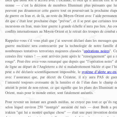
sienne — c’est la décision de membres Illuminati plus puissants que lui 
peuvent pas désamorcer cette guerre tout en poursuivant la prochaine étape
de guerre en Iran et, de là, au reste du Moyen-Orient avec l’aide permanent
dit que c’était leur prochaine étape "prévue", et il se peut que certaines tro
incursions en Iran, mais leur guerre à grande échelle n’aura pas lieu. Au cont
conflits internationaux au Moyen-Orient et le retrait des troupes de combat 
Rappelez-vous s’il vous plaît que j’ai souvent déclaré dans les messages qu
guerre nucléaire sera contrecarrée par la technologie de notre famille 
nombreuses tentatives terroristes majeures classées "
opérations noires
". Ce
censées être vaines ! — sont arrivées juste après le "renseignement" qui a m
rouge". Peut-être avez-vous remarqué que depuis que "l’opération noire" de
de ligne au départ de l’Angleterre a été si maladroitement bâclée et que l’h
peur a été déclarée scientifiquement impossible, le
système d’alerte arc-en-
avec l’assurance que, par décret du Créateur, il n’y aura PAS de guer
l’intensité toujours croissante de la lumière et de l’élan dans le champ é
atteint le point de non-retour, ce qui signifie que les plans des Illuminat
Orient, mais pour le monde entier, sont fatalement anéantis.
Pour revenir un instant aux grands médias, ne croyez pas tout ce qu’ils ra
selon lequel environ 250 "insurgés" auraient été tués — dont Bush a pr
irakien "qui lui a montré quelque chose" — était une pure invention destiné