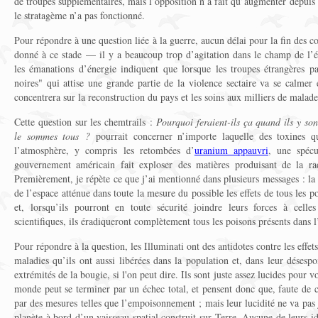
de troupes supplémentaires, mais l’opposition n’a fait qu’augmenter depuis 
le stratagème n’a pas fonctionné.
Pour répondre à une question liée à la guerre, aucun délai pour la fin des con
donné à ce stade — il y a beaucoup trop d’agitation dans le champ de l’é
les émanations d’énergie indiquent que lorsque les troupes étrangères par
noires" qui attise une grande partie de la violence sectaire va se calmer e
concentrera sur la reconstruction du pays et les soins aux milliers de malades
Cette question sur les chemtrails :
Pourquoi feraient-ils ça quand ils y s
le sommes tous ?
pourrait concerner n’importe laquelle des toxines q
l’atmosphère, y compris les retombées d’
uranium appauvri
, une spécu
gouvernement américain fait exploser des matières produisant de la rad
Premièrement, je répète ce que j’ai mentionné dans plusieurs messages : la 
de l’espace atténue dans toute la mesure du possible les effets de tous les po
et, lorsqu’ils pourront en toute sécurité joindre leurs forces à celle
scientifiques, ils éradiqueront complètement tous les poisons présents dans l’a
Pour répondre à la question, les Illuminati ont des antidotes contre les effet
maladies qu’ils ont aussi libérées dans la population et, dans leur désespo
extrémités de la bougie, si l'on peut dire. Ils sont juste assez lucides pour 
monde peut se terminer par un échec total, et pensent donc que, faute de co
par des mesures telles que l’empoisonnement ; mais leur lucidité ne va pas 
planète à bord d’un vaisseau spatial construit sur Terre. Aucune de leurs i