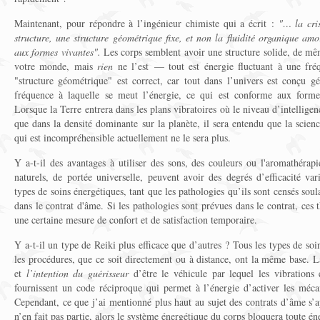
Maintenant, pour répondre à l’ingénieur chimiste qui a écrit :
"… la cris
structure, une structure géométrique fixe, et non la fluidité organique am
aux formes vivantes".
Les corps semblent avoir une structure solide, de mêm
votre monde, mais
rien
ne l’est — tout est énergie fluctuant à une fr
"structure géométrique" est correct, car tout dans l’univers est conçu 
fréquence à laquelle se meut l’énergie, ce qui est conforme aux formes
Lorsque la Terre entrera dans les plans vibratoires où le niveau d’intellige
que dans la densité dominante sur la planète, il sera entendu que la scienc
qui est incompréhensible actuellement ne le sera plus.
Y a-t-il des avantages à utiliser des sons, des couleurs ou l'aromathérap
naturels, de portée universelle, peuvent avoir des degrés d’efficacité vari
types de soins énergétiques, tant que les pathologies qu’ils sont censés sou
dans le contrat d'âme. Si les pathologies sont prévues dans le contrat, ces
une certaine mesure de confort et de satisfaction temporaire.
Y a-t-il un type de Reiki plus efficace que d’autres ? Tous les types de soi
les procédures, que ce soit directement ou à distance, ont la même base. 
et
l’intention du guérisseur
d’être le véhicule par lequel les vibrations é
fournissent un code réciproque qui permet à l’énergie d’activer les méc
Cependant, ce que j’ai mentionné plus haut au sujet des contrats d’âme s’ap
n’en fait pas partie, alors le système énergétique du corps bloquera toute én