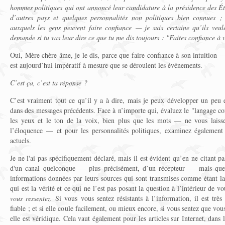
hommes politiques qui ont annoncé leur candidature à la présidence des Ét
d’autres pays et quelques personnalités non politiques bien connues ;
auxquels les gens peuvent faire confiance — je suis certaine qu’ils veu
demande si tu vas leur dire ce que tu me dis toujours : "Faites confiance à v
Oui, Mère chère âme, je le dis, parce que faire confiance à son intuition
est aujourd’hui impératif à mesure que se déroulent les événements.
C’est ça, c’est ta réponse ?
C’est vraiment tout ce qu’il y a à dire, mais je peux développer un peu e
dans des messages précédents. Face à n’importe qui, évaluez le "langage corp
les yeux et le ton de la voix, bien plus que les mots — ne vous laiss
l’éloquence — et pour les personnalités politiques, examinez également l
actuels.
Je ne l'ai pas spécifiquement déclaré, mais il est évident qu’en ne citant 
d'un canal quelconque — plus précisément, d’un récepteur — mais que j
informations données par leurs sources qui sont transmises comme étant la
qui est la vérité et ce qui ne l’est pas posant la question à l’intérieur de v
vous ressentez.
Si vous vous sentez résistants à l’information, il est très
fiable ; et si elle coule facilement, ou mieux encore, si vous sentez que vo
elle est véridique. Cela vaut également pour les articles sur Internet, dans l