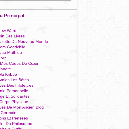
 Principal
hew Ward
in Des Livres
azette Du Nouveau Monde
som Goodchild
que Mathieu
horn
 Mes Coups De Cœur
lanète
la Kribbe
Amies Les Bêtes
ves Des Infolettres
mie Personnelle
ge Et Solidarités
Corps Physique
ives De Mon Ancien Blog
t Germain
ions Et Pensées
llet Du Philosophe