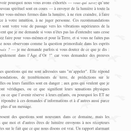
x voir pourquoi nous vous avons exhortés —
vous qui savez
qu’une
uveau spirituel sont en cours — à envoyer de la lumière à toute la
ter vous-mêmes fermes dans la lumière, à ne rien craindre, à faire
nce à votre intuition, à ne juger personne. Ces recommandations
e sont votre voie de passage vers les vibrations supérieures de la
ouvent que je me demande si vous n'êtes pas las d'entendre sans cesse
vez faire pour vous-mêmes et pour la Terre, et si vous ne faites pas
que nous observons comme la question primordiale dans les esprits
paix ?
— je me demande parfois si vous doutez de ce que je dis :
rapidement dans l’Âge d’Or !" car vous demandez des preuves
s questions qui me sont adressées sans "m’appeler". Elle répond
nondations, de tremblements de terre, de prédictions sur le
les ou leurs familles sont en danger ; aux gens qui veulent que je
ont véridiques, ou ce que signifient leurs sensations physiques
, ou ce que l’avenir réserve à leurs enfants, ou pourquoi les ET ne
t répondre à ces demandes d’informations et à d’autres aussi parce
 plus d’un message.
posent des questions sont nouveaux dans ce domaine, mais les
 que moi et d'autres êtres de lumière envoyons à nos récepteurs
rées sur le fait que ce que nous disons est vrai. Un rapport alarmant