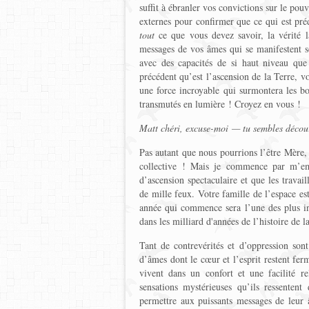
suffit à ébranler vos convictions sur le pou
externes pour confirmer que ce qui est pré
tout
ce que vous devez savoir, la vérité l
messages de vos âmes qui se manifestent so
avec des capacités de si haut niveau que
précédent qu’est l’ascension de la Terre, vo
une force incroyable qui surmontera les bos
transmutés en lumière ! Croyez en vous !
Matt chéri, excuse-moi — tu sembles décour
Pas autant que nous pourrions l’être Mère,
collective ! Mais je commence par m’em
d’ascension spectaculaire et que les travail
de mille feux. Votre famille de l’espace est
année qui commence sera l’une des plus ins
dans les milliard d'années de l’histoire de l
Tant de contrevérités et d’oppression son
d’âmes dont le cœur et l’esprit restent fe
vivent dans un confort et une facilité rel
sensations mystérieuses qu’ils ressentent
permettre aux puissants messages de leur â