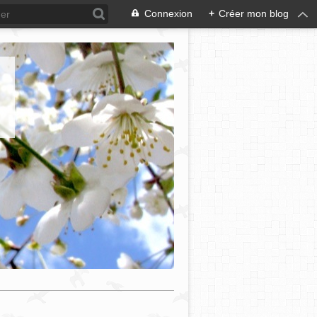
Connexion
+
Créer mon blog
e