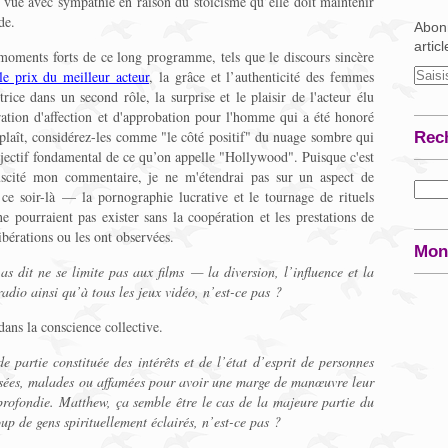
e vue avec sympathie en raison du stoïcisme qu’elle doit maintenir
de.
Abonn
artic
moments forts de ce long programme, tels que le discours sincère
e prix du meilleur acteur
, la grâce et l’authenticité des femmes
ice dans un second rôle, la surprise et le plaisir de l'acteur élu
ration d'affection et d'approbation pour l'homme qui a été honoré
 plaît, considérez-les comme "le côté positif" du nuage sombre qui
Rec
bjectif fondamental de ce qu’on appelle "Hollywood". Puisque c'est
uscité mon commentaire, je ne m'étendrai pas sur un aspect de
u ce soir-là — la pornographie lucrative et le tournage de rituels
e pourraient pas exister sans la coopération et les prestations de
ibérations ou les ont observées.
Mon
s dit ne se limite pas aux films — la diversion, l’influence et la
 radio ainsi qu’à tous les jeux vidéo, n’est-ce pas ?
 dans la conscience collective.
e partie constituée des intérêts et de l’état d’esprit de personnes
nnisées, malades ou affamées pour avoir une marge de manœuvre leur
profondie. Matthew, ça semble être le cas de la majeure partie du
p de gens spirituellement éclairés, n’est-ce pas ?