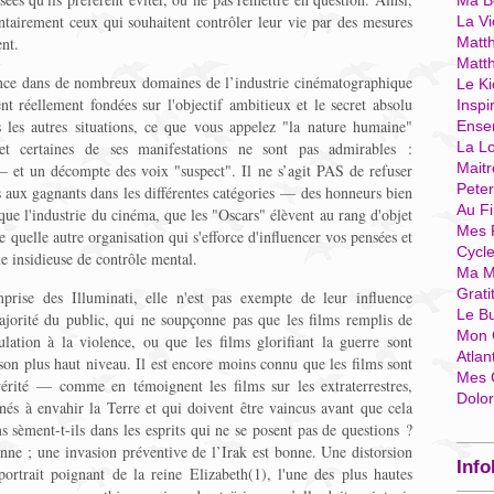
Ma Bo
ontairement ceux qui souhaitent contrôler leur vie par des mesures
La Vi
ent.
Matth
Matt
ence dans de nombreux domaines de l’industrie cinématographique
Le Ki
ent réellement fondées sur l'objectif ambitieux et le secret absolu
Inspi
 les autres situations, ce que vous appelez "la nature humaine"
Ense
et certaines de ses manifestations ne sont pas admirables :
La Lo
Mait
— et un décompte des voix "suspect". Il ne s’agit PAS de refuser
Pete
aux gagnants dans les différentes catégories — des honneurs bien
Au Fi
que l'industrie du cinéma, que les "Oscars" élèvent au rang d'objet
Mes 
e quelle autre organisation qui s'efforce d'influencer vos pensées et
Cycl
me insidieuse de contrôle mental.
Ma M
Grati
emprise des Illuminati, elle n'est pas exempte de leur influence
Le B
ajorité du public, qui ne soupçonne pas que les films remplis de
Mon 
ulation à la violence, ou que les films glorifiant la guerre sont
Atlan
son plus haut niveau. Il est encore moins connu que les films sont
Mes 
érité — comme en témoignent les films sur les extraterrestres,
Dolo
és à envahir la Terre et qui doivent être vaincus avant que cela
s sèment-t-ils dans les esprits qui ne se posent pas de questions ?
nne ; une invasion préventive de l’Irak est bonne. Une distorsion
Info
 portrait poignant de la reine Elizabeth(1), l'une des plus hautes