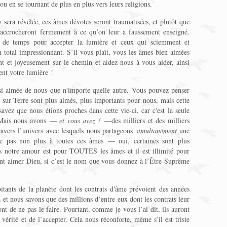
u en se tournant de plus en plus vers leurs religions.
) sera révélée, ces âmes dévotes seront traumatisées, et plutôt que
s’accrocheront fermement à ce qu’on leur a faussement enseigné.
t de temps pour accepter la lumière et ceux qui sciemment et
n total impressionnant. S’il vous plaît, vous les âmes bien-aimées
t et joyeusement sur le chemin et aidez-nous à vous aider, ainsi
nt votre lumière !
si aimée de nous que n'importe quelle autre. Vous pouvez penser
s sur Terre sont plus aimés, plus importants pour nous, mais cette
avez que nous étions proches dans cette vie-ci, car c'est la seule
. Mais nous avons —
et vous avez !
—des milliers et des milliers
ravers l’univers avec lesquels nous partageons
simultanément
une
te pas non plus à toutes ces âmes — oui, certaines sont plus
is notre amour est pour TOUTES les âmes et il est illimité pour
t aimer Dieu, si c’est le nom que vous donnez à l’Être Suprême
itants de la planète dont les contrats d'âme prévoient des années
, et nous savons que des millions d’entre eux dont les contrats leur
nt de ne pas le faire. Pourtant, comme je vous l’ai dit, ils auront
vérité et de l’accepter. Cela nous réconforte, même s’il est triste