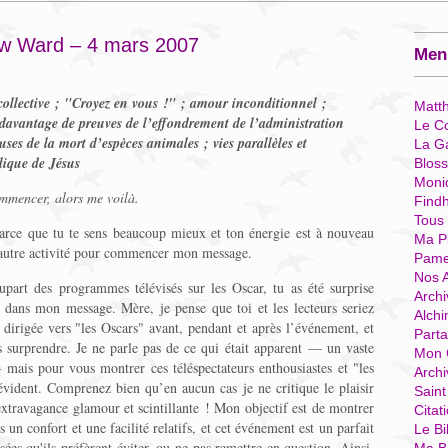
ew Ward – 4 mars 2007
Menu
ollective ; "Croyez en vous !" ; amour inconditionnel ;
Matt
 davantage de preuves de l’effondrement de l’administration
Le Co
es de la mort d’espèces animales ; vies parallèles et
La G
blique de Jésus
Blos
Moni
mmencer, alors me voilà.
Find
Tous
rce que tu te sens beaucoup mieux et ton énergie est à nouveau
Ma P
n autre activité pour commencer mon message.
Pame
Nos 
lupart des programmes télévisés sur les Oscar, tu as été surprise
Archi
er dans mon message. Mère, je pense que toi et les lecteurs seriez
Alchi
dirigée vers "les Oscars" avant, pendant et après l’événement, et
Parta
s surprendre. Je ne parle pas de ce qui était apparent — un vaste
Mon 
— mais pour vous montrer ces téléspectateurs enthousiastes et "les
Arch
évident. Comprenez bien qu’en aucun cas je ne critique le plaisir
Sain
extravagance glamour et scintillante ! Mon objectif est de montrer
Citat
 un confort et une facilité relatifs, et cet événement est un parfait
Le Bi
ées qu'ils préfèrent éviter, ou ne pas remettre en question. Ainsi,