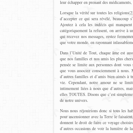
leur échapper en prenant des médicaments, o
Lorsque la vérité sur toutes les religions(2
d’accepter ce qui sera révélé, beaucoup 
Ajoutez à cela les indécis qui manquen
catégoriquement la refusent, on arrive à u
qui recevez nos messages, restez fermemen
que votre monde, en rayonnant inlassableme
Dans l’Unité de Tout, chaque âme est aus
que nos familles et nos amis les plus cher
pensée se limite aux personnes dont vous s
que vous associez consciemment à nous
d’autres familles et d’amis bien-aimés à t
vie. Cependant, notre amour ne se limi
intimement liées à nous que d’autres, ma
elles TOUTES. Disons que c’est simplemen
de notre univers.
Nous nous réjouirions donc si tous les hab
pour ascensionner avec la Terre le faisaient
donnent le droit de faire ce voyage choisiro
d’autres occasions de voir la lumière de la 