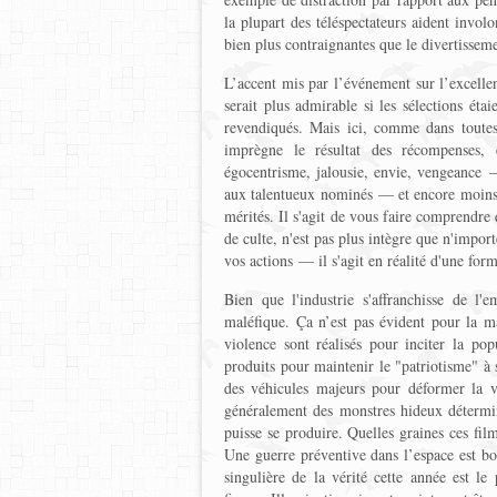
la plupart des téléspectateurs aident invol
bien plus contraignantes que le divertissem
L’accent mis par l’événement sur l’excell
serait plus admirable si les sélections étai
revendiqués. Mais ici, comme dans toutes
imprègne le résultat des récompenses, 
égocentrisme, jalousie, envie, vengeance 
aux talentueux nominés — et encore moins 
mérités. Il s'agit de vous faire comprendre 
de culte, n'est pas plus intègre que n'import
vos actions — il s'agit en réalité d'une for
Bien que l'industrie s'affranchisse de l'
maléfique. Ça n’est pas évident pour la m
violence sont réalisés pour inciter la pop
produits pour maintenir le "patriotisme" à 
des véhicules majeurs pour déformer la v
généralement des monstres hideux détermin
puisse se produire. Quelles graines ces film
Une guerre préventive dans l’espace est bo
singulière de la vérité cette année est le