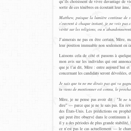
qu’ils choisissent de vivre davantage de vi
sortir de ces ténèbres en écoutant leur âme,
Matthew, puisque la lumière continue de s’i
s’ouvrent à chaque instant, je ne vois pas 
vérité sur les religions, ou n’abandonnero
J’aimerais ne pas en être certain, Mère,
leur position immuable non seulement en c
Laissons cela de côté et passons à quelq
mon avis sur les individus qui ont annoncé
que je t’ai dit, Mère : entre aujourd’hui e
concernant les candidats seront dévoilées, 
Je sais que tu ne me dirais pas qui va gagn
tu viens de mentionner est connu, le prochai
Mère, je ne pense pas avoir dit : "Je
ne t
dire" — parce que je ne le sais pas. En re
des États-Unis. Les prédictions ou prophét
qui peut être observé dans le continuum à 
il y a des périodes de plus grande stabilité
ce n’est pas le cas actuellement — le cham