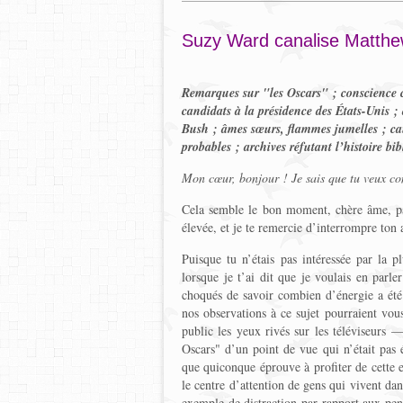
Suzy Ward canalise Matth
Remarques sur "les Oscars" ; conscience c
candidats à la présidence des États-Unis ;
Bush ; âmes sœurs, flammes jumelles ; caus
probables ; archives réfutant l’histoire bi
Mon cœur, bonjour ! Je sais que tu veux co
Cela semble le bon moment, chère âme, pa
élevée, et je te remercie d’interrompre to
Puisque tu n’étais pas intéressée par la p
lorsque je t’ai dit que je voulais en parl
choqués de savoir combien d’énergie a été 
nos observations à ce sujet pourraient vou
public les yeux rivés sur les téléviseurs 
Oscars" d’un point de vue qui n’était pas 
que quiconque éprouve à profiter de cette 
le centre d’attention de gens qui vivent dans
exemple de distraction par rapport aux pens