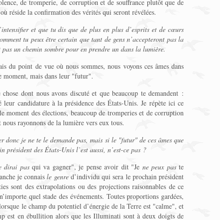
olence, de tromperie, de corruption et de souffrance plutôt que de
 où réside la confirmation des vérités qui seront révélées.
ntensifier et que tu dis que de plus en plus d’esprits et de cœurs
comment tu peux être certain que tant de gens n’accepteront pas la
nt pas un chemin sombre pour en prendre un dans la lumière.
 mais du point de vue où nous sommes, nous voyons ces âmes dans
e moment, mais dans leur "futur".
ue chose dont nous avons discuté et que beaucoup te demandent :
 leur candidature à la présidence des États-Unis. Je répète ici ce
t le moment des élections, beaucoup de tromperies et de corruption
et nous rayonnons de la lumière vers eux tous.
er donc je ne te le demande pas, mais si le "futur" de ces âmes que
n président des États-Unis l’est aussi, n’est-ce pas ?
e dirai pas
qui va gagner", je pense avoir dit "Je
ne peux pas
te
vanche je connais
le genre
d’individu qui sera le prochain président
ies sont des extrapolations ou des projections raisonnables de ce
n’importe quel stade des événements. Toutes proportions gardées,
, lorsque le champ du potentiel d’énergie de la Terre est "calme", et
p est en ébullition alors que les Illuminati sont à deux doigts de