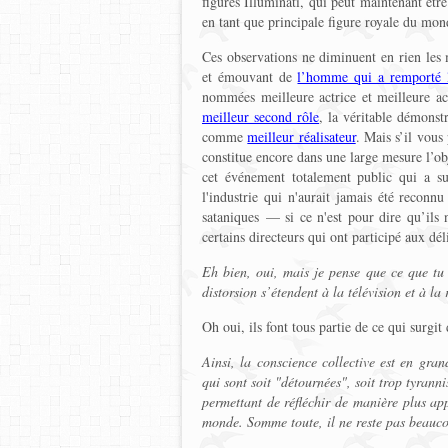
figures Illuminati, qui peut maintenant êtr
en tant que principale figure royale du mon
Ces observations ne diminuent en rien les 
et émouvant de
l’homme qui a remporté l
nommées meilleure actrice et meilleure actr
meilleur second rôle
, la véritable démonst
comme
meilleur réalisateur
. Mais s’il vous
constitue encore dans une large mesure l’o
cet événement totalement public qui a s
l'industrie qui n'aurait jamais été reconn
sataniques — si ce n'est pour dire qu’ils n
certains directeurs qui ont participé aux dél
Eh bien, oui, mais je pense que ce que tu a
distorsion s’étendent à la télévision et à la
Oh oui, ils font tous partie de ce qui surgit
Ainsi, la conscience collective est en grand
qui sont soit "détournées", soit trop tyra
permettant de réfléchir de manière plus ap
monde. Somme toute, il ne reste pas beaucou