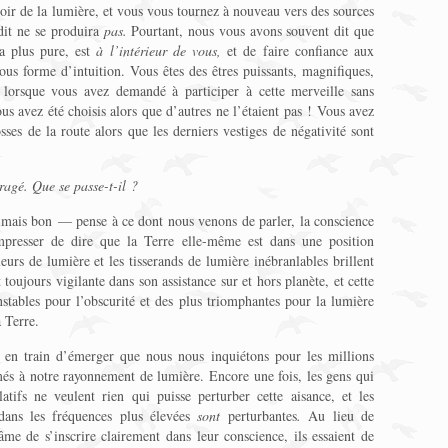
voir de la lumière, et vous vous tournez à nouveau vers des sources
dit ne se produira
pas.
Pourtant, nous vous avons souvent dit que
a plus pure, est
à l’intérieur de vous,
et de faire confiance aux
us forme d’intuition. Vous êtes des êtres puissants, magnifiques,
 lorsque vous avez demandé à participer à cette merveille sans
us avez été choisis alors que d’autres ne l’étaient pas ! Vous avez
ses de la route alors que les derniers vestiges de négativité sont
agé. Que se passe-t-il ?
 mais bon — pense à ce dont nous venons de parler, la conscience
presser de dire que la Terre elle-même est dans une position
leurs de lumière et les tisserands de lumière inébranlables brillent
 toujours vigilante dans son assistance sur et hors planète, et cette
tables pour l’obscurité et des plus triomphantes pour la lumière
a Terre.
t en train d’émerger que nous nous inquiétons pour les millions
rmés à notre rayonnement de lumière. Encore une fois, les gens qui
atifs ne veulent rien qui puisse perturber cette aisance, et les
 dans les fréquences plus élevées
sont
perturbantes
.
Au lieu de
me de s’inscrire clairement dans leur conscience, ils essaient de