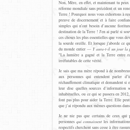
Non, Mère, en effet, et maintenant tu peu
réforme mondiale sans précédent et un reno
Terre ! Pourquoi nous vous exhortons à res
preuve de discernement et à faire confia
simples qui n’ont besoin d’aucune fioritur
destination de la Terre ! J'en ai parlé si s
ces choses les plus essentielles que vous de
la sourde oreille. Et lorsque j'aborde ce 
du monde entier —
Y aura-t-il un jour la 
"La lumière a gagné et la Terre entre 
irréfutables de cette vérité.
Je sais que ma mère répond à de nombreuse
aux personnes qui entendent parler d’i
réchauffement climatique et demandent si el
leur dise quelles sources d’information s
inhabituelles, ou ce qui se passera en 2012
font pas plus pour aider la Terre. Elle peu
que j’ai répondu aux mêmes questions dans
Je ne nie pas que certains de ceux qui 
personnes
qui connaissent
les informations
respectifs cherchent sans cesse à être rassu