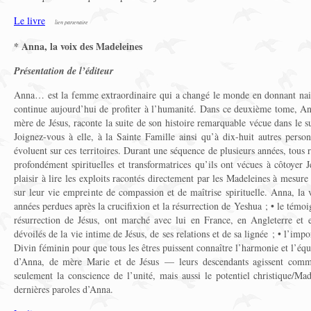
Le livre
lien partenaire
* Anna, la voix des Madeleines
Présentation de l’éditeur
Anna… est la femme extraordinaire qui a changé le monde en donnant naiss
continue aujourd’hui de profiter à l’humanité. Dans ce deuxième tome, An
mère de Jésus, raconte la suite de son histoire remarquable vécue dans le s
Joignez-vous à elle, à la Sainte Famille ainsi qu’à dix-huit autres perso
évoluent sur ces territoires. Durant une séquence de plusieurs années, tous 
profondément spirituelles et transformatrices qu’ils ont vécues à côtoyer J
plaisir à lire les exploits racontés directement par les Madeleines à mesure 
sur leur vie empreinte de compassion et de maîtrise spirituelle. Anna, la 
années perdues après la crucifixion et la résurrection de Yeshua ; • le témo
résurrection de Jésus, ont marché avec lui en France, en Angleterre et e
dévoilés de la vie intime de Jésus, de ses relations et de sa lignée ; • l’imp
Divin féminin pour que tous les êtres puissent connaître l’harmonie et l’équil
d’Anna, de mère Marie et de Jésus — leurs descendants agissent comme 
seulement la conscience de l’unité, mais aussi le potentiel christique/Ma
dernières paroles d’Anna.