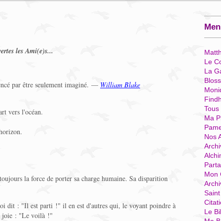
Menu
ertes les Ami(e)s...
Matt
Le Co
La G
Blos
encé par être seulement imaginé. —
William Blake
Moni
Find
Tous
rt vers l'océan.
Ma P
Pame
'horizon.
Nos 
Archi
Alchi
Parta
Mon 
toujours la force de porter sa charge humaine. Sa disparition
Arch
Sain
Citat
dit : "Il est parti !" il en est d'autres qui, le voyant poindre à
Le Bi
 joie : "Le voilà !"