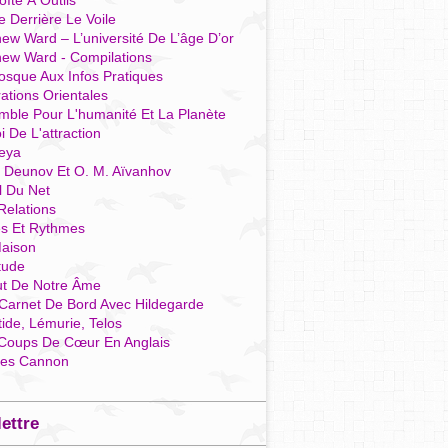
îte À Outils
e Derrière Le Voile
ew Ward – L’université De L’âge D’or
hew Ward - Compilations
osque Aux Infos Pratiques
rations Orientales
mble Pour L'humanité Et La Planète
i De L'attraction
reya
r Deunov Et O. M. Aïvanhov
l Du Net
Relations
es Et Rythmes
aison
tude
ut De Notre Âme
Carnet De Bord Avec Hildegarde
tide, Lémurie, Telos
Coups De Cœur En Anglais
res Cannon
lettre