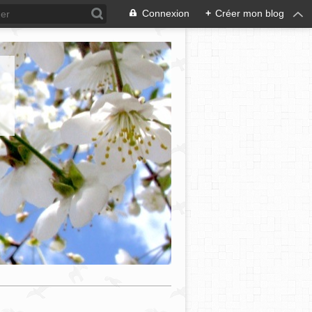
Connexion
+
Créer mon blog
e