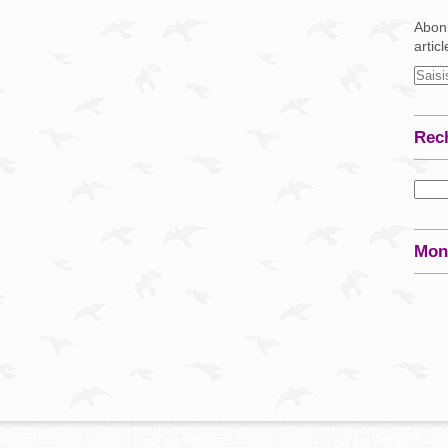
Abonn
artic
Rec
Mon