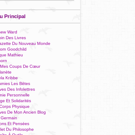
 Principal
hew Ward
in Des Livres
azette Du Nouveau Monde
som Goodchild
que Mathieu
horn
 Mes Coups De Cœur
lanète
la Kribbe
Amies Les Bêtes
ves Des Infolettres
mie Personnelle
ge Et Solidarités
Corps Physique
ives De Mon Ancien Blog
t Germain
ions Et Pensées
llet Du Philosophe