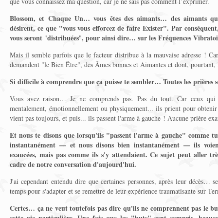
que vous connaissez ma question, car je ne sais pas comment l’exprimer.
Blossom, et Chaque Un… vous êtes des aimants… des aimants qui 
désirent, ce que
"
vous vous efforcez de faire Exister
"
. Par conséquent,
vous seront
distribuées
, pour ainsi dire… sur les Fréquences Vibratoi
"
"
Mais il semble parfois que le facteur distribue à la mauvaise adresse ! C
demandent "le Bien Être", des Âmes bonnes et Aimantes et dont, pourtant, l
Si difficile à comprendre que ça puisse te sembler… Toutes les prières 
Vous avez raison… Je ne comprends pas. Pas du tout. Car ceux qui s
mentalement, émotionnellement ou physiquement... ils prient pour obtenir
vient pas toujours, et puis... ils passent l'arme à gauche ! Aucune prière exa
Et nous te disons que lorsqu'ils "passent l'arme à gauche" comme tu l
instantanément — et nous disons bien instantanément — ils voie
exaucées, mais pas comme ils s'y attendaient. Ce sujet peut aller trè
cadre de notre conversation d'aujourd'hui.
J'ai cependant entendu dire que certaines personnes, après leur décès… se
temps pour s'adapter et se remettre de leur expérience traumatisante sur Ter
Certes… ça ne veut toutefois pas dire qu'ils ne comprennent pas le but
cette vie particulière. Une fois que les "buts" sont compris, beau