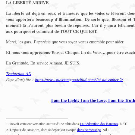
LA LIBERTÉ ARRIVE.
La liberté est déjà en vous, et à mesure que les voiles se lèveront do
vous apportera beaucoup d'Illumination. De sorte que, Blossom et To
moment-là n’auront plus besoin de réponses. Car il y aura tellement.
aux pourquoi et comment de TOUT CE QUI EST.
Merci, les gars. J’apprécie que vous soyez venus ensemble pour aider.
Et nous vous apprécions Tous et Chaque Un de Vous… pour être exacte
En Gratitude. En service Aimant. JE SUIS.
Traduction AD
Page d’origine :
https://www.blossomgoodchild.com/1st-november-2/
I am the Light; I am the Love; I am the Trut
1. Revoir cette conversation autour d'une table dans
La Fédération des Bananes
. NdT.
2. L'époux de Blossom, dont le départ est évoqué
dans ce message
. NdT.