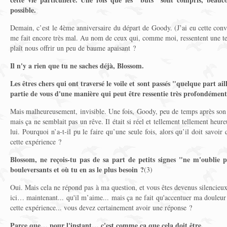
possible.
Demain, c’est le 4ème anniversaire du départ de Goody. (J’ai eu cette con
me fait encore très mal. Au nom de ceux qui, comme moi, ressentent une tell
plaît nous offrir un peu de baume apaisant ?
Il n'y a rien que tu ne saches déjà, Blossom.
Les êtres chers qui ont traversé le voile et sont passés "quelque part a
partie de vous d'une manière qui peut être ressentie très profondéme
Mais malheureusement, invisible. Une fois, Goody, peu de temps après son 
mais ça ne semblait pas un rêve. Il était si réel et tellement tellement he
lui. Pourquoi n’a-t-il pu le faire qu’une seule fois, alors qu’il doit savo
cette expérience ?
Blossom, ne reçois-tu pas de sa part de petits signes "ne m'oublie 
bouleversants et où tu en as le plus besoin ?
(3)
Oui. Mais cela ne répond pas à ma question, et vous êtes devenus silencieux. ..
ici… maintenant... qu'il m’aime... mais ça ne fait qu'accentuer ma douleur
cette expérience... vous devez certainement avoir une réponse ?
Parce que… pour l'instant… c'est comme ça que cela doit être.