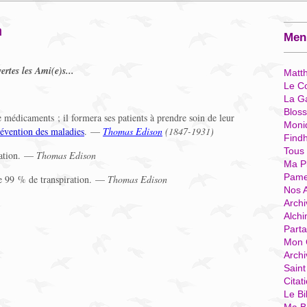
n
Menu
ertes les Ami(e)s...
Matt
Le Co
La G
Blos
médicaments ; il formera ses patients à prendre soin de leur
Moni
révention des maladies
. —
Thomas Edison
(1847-1931)
Find
Tous
isation. —
Thomas Edison
Ma P
Pame
 de 99 % de transpiration. —
Thomas Edison
Nos 
Archi
Alchi
Parta
Mon 
Arch
Sain
Citat
Le Bi