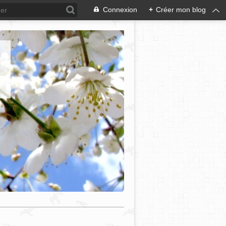
Connexion
+
Créer mon blog
e