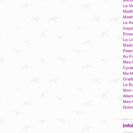
Ma Bo
La Vi
Matth
Matt
Le Ki
Inspi
Ense
La Lo
Mait
Pete
Au Fi
Mes 
Cycl
Ma M
Grati
Le B
Mon 
Atlan
Mes 
Dolo
Info