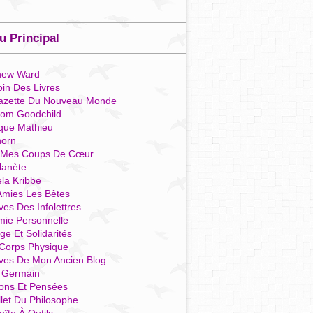
 Principal
hew Ward
in Des Livres
azette Du Nouveau Monde
som Goodchild
que Mathieu
horn
 Mes Coups De Cœur
lanète
la Kribbe
Amies Les Bêtes
ves Des Infolettres
mie Personnelle
ge Et Solidarités
Corps Physique
ives De Mon Ancien Blog
t Germain
ions Et Pensées
llet Du Philosophe