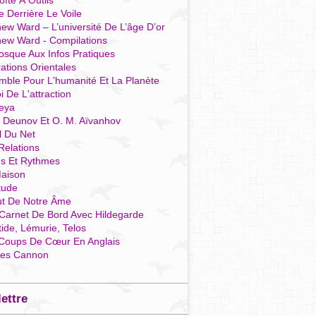
îte À Outils
e Derrière Le Voile
ew Ward – L’université De L’âge D’or
hew Ward - Compilations
osque Aux Infos Pratiques
rations Orientales
mble Pour L'humanité Et La Planète
i De L'attraction
reya
r Deunov Et O. M. Aïvanhov
l Du Net
Relations
es Et Rythmes
aison
tude
ut De Notre Âme
Carnet De Bord Avec Hildegarde
tide, Lémurie, Telos
Coups De Cœur En Anglais
res Cannon
lettre