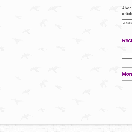
Abonn
artic
Rec
Mon