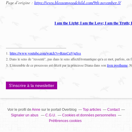
Page d’origine :
https://www.blossomgoodchild.com/9th-november-3/
I am the Light; I am the Love; I am the Truth;
1.
https://www.youtube.com/watch?v=RmsCqVjqSss
2. Dans le sens de "ressenti", pas dans le sens affectif/romantique qu'a ce mot, parfois, en 
3.
L'ensemble de ce processus est décrit par la princesse Diana dans son
livre posthume
. N
S'inscrire à la newsletter
Voir le profil de
Anne
sur le portail Overblog
Top articles
Contact
Signaler un abus
C.G.U.
Cookies et données personnelles
Préférences cookies