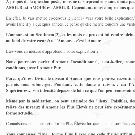
À propos de la question posée, nous ne te surprendrons sans doute p
AMOUR est AMOUR est AMOUR. Cependant, nous comprenons que ça n
En effet. Je vais mettre ci-dessous le lien(1) vers votre belle explicati
avons faite il y a quelques années.
Je pense qu'elle mérite toujours une visit
L'amour est un Sentiment(2)
, et les mots ne peuvent lui rendre plein
au fond de votre cœur être l'Amour… c'est l'Amour.
Êtes-vous en mesure d'approfondir votre explication ?
Nous pourrions parler d'Amour Inconditionnel, c'est-à-dire, co
conditions, juste l'Amour Pur.
Parce qu'il est Divin, le niveau d'Amour que vous pouvez ressentir
parfois vous submerger. Pourtant, cette dame a raison… car l'A
Supérieures… son intensité dépasse de loin ce que l'on peut concevoir d
Même par la méditation, on peut atteindre des "lieux" Paisibles, des
relève des niveaux d'Amour les Plus Élevés ne peut être expériment
forme actuelle.
Connaissons-nous tous cette forme Plus Élevée lorsque nous ne sommes pas 
Vous connaissez "Une" forme Plus Élevée que celle d'aujourd'hui e