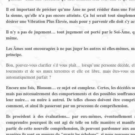
Il est important de préciser qu'une Âme ne peut résider dans une Fré
la sienne, qu'elle n'a pas encore atteinte. Ça lui serait tout simpleme
désirer une Vibration Plus Élevée, mais pour y parvenir elle doit s'y ac
Il n'y a pas de jugement… tout jugement est porté par le Soi-Âme, q
même.
Les Âmes sont encouragées à ne pas juger les autres ni elles-mêmes, 
principe.
Bon, pouvez-vous clarifier s’il vous plaît… lorsqu’une personne décède, e
tourments et de ses maux terrestres et elle est libre, mais êtes-vous en
automatiquement parfait ?
Encore une fois, Blossom… ce sujet est complexe. Certes, les décédés s
mais pas nécessairement des comportements et des possibles souffrance
leur nuire… ou nuire à autrui. De telles choses doivent être compr
comment, et ainsi ils passeront par un processus de compréhension.
Ils procèdent à des évaluations... par eux-mêmes, éventuellement 
comprendre pourquoi ils ont agi de telle ou telle manière et manif
partir de cette nouvelle compréhension, ils peuvent pardonner aux aut
manière ils sont en mesure de "gravir les échelons", si nous pouvons no