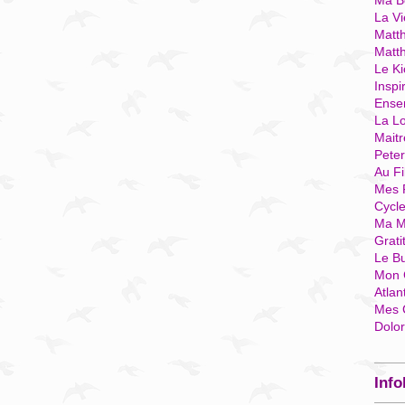
Ma Bo
La Vi
Matth
Matt
Le Ki
Inspi
Ense
La Lo
Mait
Pete
Au Fi
Mes 
Cycl
Ma M
Grati
Le B
Mon 
Atlan
Mes 
Dolo
Info