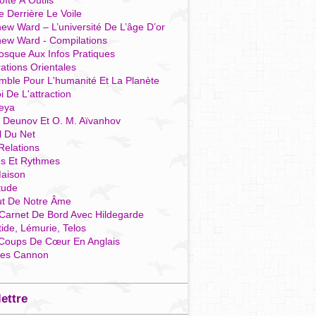
îte À Outils
e Derrière Le Voile
ew Ward – L’université De L’âge D’or
hew Ward - Compilations
osque Aux Infos Pratiques
rations Orientales
mble Pour L'humanité Et La Planète
i De L'attraction
reya
r Deunov Et O. M. Aïvanhov
l Du Net
Relations
es Et Rythmes
aison
tude
ut De Notre Âme
Carnet De Bord Avec Hildegarde
tide, Lémurie, Telos
Coups De Cœur En Anglais
res Cannon
lettre