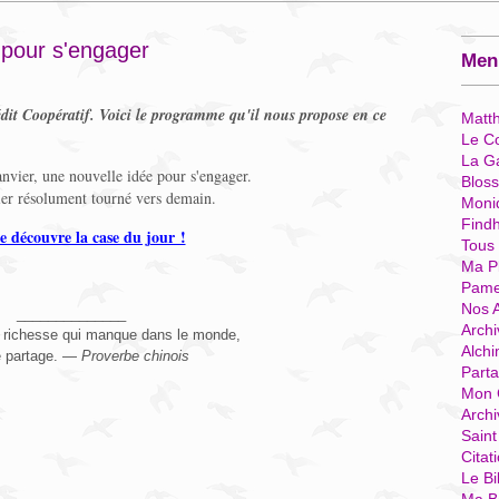
s pour s'engager
Menu
édit Coopératif. Voici le programme qu'il nous propose en ce
Matt
Le Co
La G
nvier, une nouvelle idée pour s'engager.
Blos
er résolument tourné vers demain.
Moni
Find
je découvre la case du jour !
Tous
Ma P
Pame
Nos 
______________
Archi
a richesse qui manque dans le monde,
Alchi
le partage. —
Proverbe chinois
Parta
Mon 
Arch
Sain
Citat
Le Bi