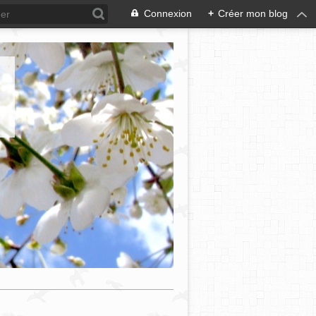
Connexion
+
Créer mon blog
e