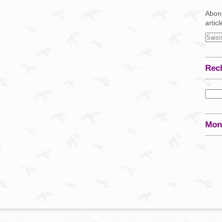
Abonn
artic
Rec
Mon