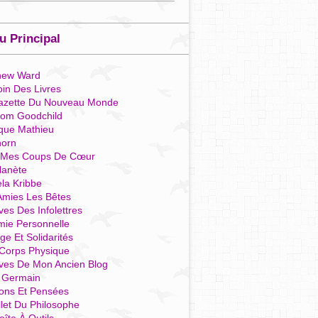
 Principal
hew Ward
in Des Livres
azette Du Nouveau Monde
som Goodchild
que Mathieu
horn
 Mes Coups De Cœur
lanète
la Kribbe
Amies Les Bêtes
ves Des Infolettres
mie Personnelle
ge Et Solidarités
Corps Physique
ives De Mon Ancien Blog
t Germain
ions Et Pensées
llet Du Philosophe