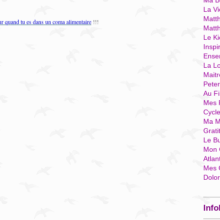
Ma Bo
La Vi
Matth
r quand tu es dans un coma alimentaire
!!!
Matt
Le Ki
Inspi
Ense
La Lo
Mait
Pete
Au Fi
Mes 
Cycl
Ma M
Grati
Le B
Mon 
Atlan
Mes 
Dolo
Info