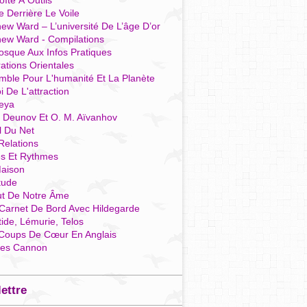
îte À Outils
e Derrière Le Voile
ew Ward – L’université De L’âge D’or
hew Ward - Compilations
osque Aux Infos Pratiques
rations Orientales
mble Pour L'humanité Et La Planète
i De L'attraction
reya
r Deunov Et O. M. Aïvanhov
l Du Net
Relations
es Et Rythmes
aison
tude
ut De Notre Âme
Carnet De Bord Avec Hildegarde
tide, Lémurie, Telos
Coups De Cœur En Anglais
res Cannon
lettre