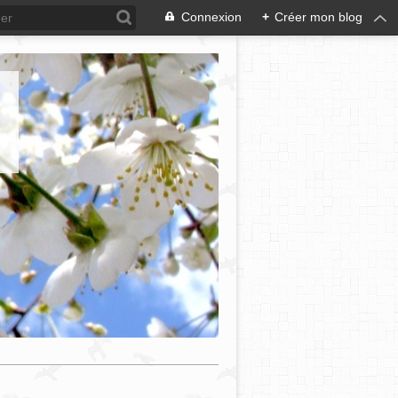
Connexion
+
Créer mon blog
e