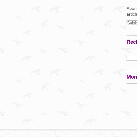
Abonn
artic
Rec
Mon