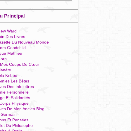
 Principal
hew Ward
in Des Livres
azette Du Nouveau Monde
som Goodchild
que Mathieu
horn
 Mes Coups De Cœur
lanète
la Kribbe
Amies Les Bêtes
ves Des Infolettres
mie Personnelle
ge Et Solidarités
Corps Physique
ives De Mon Ancien Blog
t Germain
ions Et Pensées
llet Du Philosophe