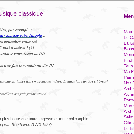
usique classique
Menu
bles, par exemple :
Matt
our booster votre énergie
...
Le Co
les connaître vraiment
La G
t tant d'autres !
(1)
Blos
animer votre écran de télé
Moni
Find
uis une fan inconditionnelle !!!
Tous
Ma P
Pame
 télécharger toutes leurs magnifiques vidéos.
Et aussi faire un don à l'Unicef
Nos 
Archi
le meilleur que j'aie jamais trouvé !
Alchi
Parta
Mon 
Arch
______________
Sain
 plus haute que toute sagesse et toute philosophie.
Citat
ig van Beethoven (1770-1827)
Le Bi