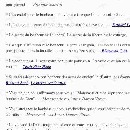
jour présent. —
Proverbe Sanskrit
* L’essentiel pour le bonheur de la vie, c’est ce que l’on a en soi-même. 
* Le plus grand secret du bonheur, c’est d’être bien avec soi. —
Bernard Le
* Le secret du bonheur est la liberté. Le secret de la liberté est le courage
* Fais que l’affliction et le bonheur, la perte et le gain, la victoire et la dé
puis jette-toi dans la bataille ; ainsi tu ne pécheras pas. —
Bhagavad-Gîtâ
* Le bonheur est là, sous votre nez, juste pour vous. La vraie question est l
vous ?
—
Thich Nhat Hanh
* Si tu fais dépendre ton bonheur des actes de quelqu’un d’autre, pas éton
Richard Bach
,
Le messie récalcitrant
* Voici ce que nous affirmons pour vous : "Mon cœur et mon esprit sont empli
bonheur de Dieu". —
Messages de vos Anges, Doreen Virtue
* Vous atteignez le bonheur que vous recherchez quand vous acceptez de rec
été faits. —
Messages de vos Anges, Doreen Virtue
* La volonté de Dieu, toujours présente en vous, vous guide vers le bonheu