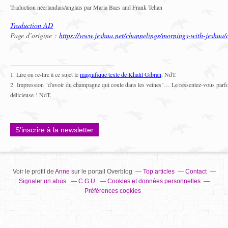
Traduction néerlandais/anglais par Maria Baes and Frank Tehan
Traduction AD
Page d’origine :
https://www.jeshua.net/channelings/mornings-with-jeshua/c
1. Lire ou re-lire à ce sujet le
magnifique texte de Khalil Gibran
. NdT.
2. Impression "d'avoir du champagne qui coule dans les veines"… Le ressentez-vous parfo
délicieuse ! NdT.
S'inscrire à la newsletter
Voir le profil de
Anne
sur le portail Overblog
Top articles
Contact
Signaler un abus
C.G.U.
Cookies et données personnelles
Préférences cookies