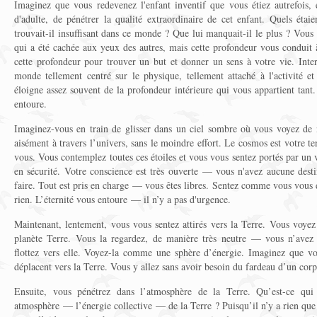
Imaginez que vous redevenez l'enfant inventif que vous étiez autrefois, 
d'adulte, de pénétrer la qualité extraordinaire de cet enfant. Quels étai
trouvait-il insuffisant dans ce monde ? Que lui manquait-il le plus ? Vou
qui a été cachée aux yeux des autres, mais cette profondeur vous conduit
cette profondeur pour trouver un but et donner un sens à votre vie. Inter
monde tellement centré sur le physique, tellement attaché à l'activité et 
éloigne assez souvent de la profondeur intérieure qui vous appartient tant
entoure.
Imaginez-vous en train de glisser dans un ciel sombre où vous voyez de 
aisément à travers l’univers, sans le moindre effort. Le cosmos est votre t
vous. Vous contemplez toutes ces étoiles et vous vous sentez portés par u
en sécurité. Votre conscience est très ouverte — vous n'avez aucune desti
faire. Tout est pris en charge — vous êtes libres. Sentez comme vous vous
rien. L’éternité vous entoure — il n’y a pas d'urgence.
Maintenant, lentement, vous vous sentez attirés vers la Terre. Vous voyez
planète Terre. Vous la regardez, de manière très neutre — vous n’avez
flottez vers elle. Voyez-la comme une sphère d’énergie. Imaginez que vous
déplacent vers la Terre. Vous y allez sans avoir besoin du fardeau d’un corps
Ensuite, vous pénétrez dans l’atmosphère de la Terre. Qu’est-ce qui
atmosphère — l’énergie collective — de la Terre ? Puisqu’il n’y a rien que v