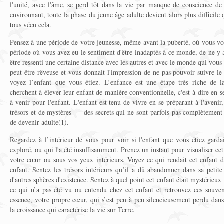
l'unité, avec l'âme, se perd tôt dans la vie par manque de conscience d
environnant, toute la phase du jeune âge adulte devient alors plus difficile q
tous vécu cela.
Pensez à une période de votre jeunesse, même avant la puberté, où vous vou
période où vous avez eu le sentiment d'être inadaptés à ce monde, de ne y 
être ressenti une certaine distance avec les autres et avec le monde qui vous 
peut-être rêveuse et vous donnait l'impression de ne pas pouvoir suivre l
voyez l’enfant que vous étiez. L’enfance est une étape très riche de la
cherchent à élever leur enfant de manière conventionnelle, c'est-à-dire en s
à venir pour l'enfant. L'enfant est tenu de vivre en se préparant à l'avenir,
trésors et de mystères — des secrets qui ne sont parfois pas complètement d
de devenir adulte(1).
Regardez à l’intérieur de vous pour voir si l'enfant que vous étiez garda
exploré, ou qui l'a été insuffisamment. Prenez un instant pour visualiser cet 
votre cœur ou sous vos yeux intérieurs. Voyez ce qui rendait cet enfant d
enfant. Sentez les trésors intérieurs qu’il a dû abandonner dans sa petit
d'autres sphères d'existence. Sentez à quel point cet enfant était mystérieux
ce qui n’a pas été vu ou entendu chez cet enfant et retrouvez ces souveni
essence, votre propre cœur, qui s’est peu à peu silencieusement perdu dans 
la croissance qui caractérise la vie sur Terre.