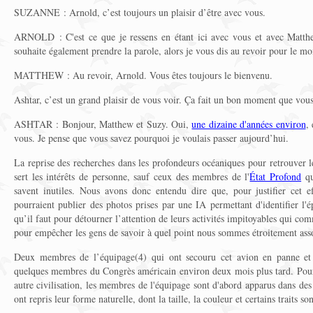
SUZANNE : Arnold, c’est toujours un plaisir d’être avec vous.
ARNOLD : C'est ce que je ressens en étant ici avec vous et avec Matthe
souhaite également prendre la parole, alors je vous dis au revoir pour le m
MATTHEW : Au revoir, Arnold. Vous êtes toujours le bienvenu.
Ashtar, c’est un grand plaisir de vous voir. Ça fait un bon moment que vous
ASHTAR : Bonjour, Matthew et Suzy. Oui,
une dizaine d'années environ
,
vous. Je pense que vous savez pourquoi je voulais passer aujourd’hui.
La reprise des recherches dans les profondeurs océaniques pour retrouver 
sert les intérêts de personne, sauf ceux des membres de l'
État Profond
qu
savent inutiles. Nous avons donc entendu dire que, pour justifier cet e
pourraient publier des photos prises par une IA permettant d'identifier l'é
qu’il faut pour détourner l’attention de leurs activités impitoyables qui co
pour empêcher les gens de savoir à quel point nous sommes étroitement assoc
Deux membres de l’équipage(4) qui ont secouru cet avion en panne et t
quelques membres du Congrès américain environ deux mois plus tard. Pour
autre civilisation, les membres de l'équipage sont d'abord apparus dans des
ont repris leur forme naturelle, dont la taille, la couleur et certains traits son