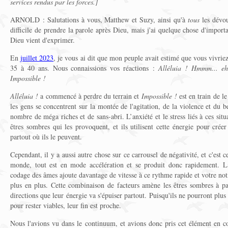
services rendus par les forces.]
ARNOLD : Salutations à vous, Matthew et Suzy, ainsi qu'à
tous
les dévou
difficile de prendre la parole après Dieu, mais j'ai quelque chose d'import
Dieu vient d'exprimer.
En
juillet 2023
, je vous ai dit que mon peuple avait estimé que vous vivrie
35 à 40 ans. Nous connaissions vos réactions :
Alléluia ! Hmmm... eh 
Impossible !
Alléluia !
a commencé à perdre du terrain et
Impossible !
est en train de le
les gens se concentrent sur la montée de l'agitation, de la violence et du 
nombre de méga riches et de sans-abri. L’anxiété et le stress liés à ces situ
êtres sombres qui les provoquent, et ils utilisent cette énergie pour cré
partout où ils le peuvent.
Cependant, il y a aussi autre chose sur ce carrousel de négativité, et c'est 
monde, tout est en mode accélération et se produit donc rapidement. L
codage des âmes ajoute davantage de vitesse à ce rythme rapide et votre not
plus en plus. Cette combinaison de facteurs amène les êtres sombres à par
directions que leur énergie va s'épuiser partout. Puisqu'ils ne pourront pl
pour rester viables, leur fin est proche.
Nous l'avions vu dans le continuum, et avions donc pris cet élément en 