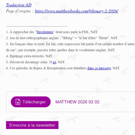
Traduction AD
Page d’origine :
https://www.matthewbooks.com/february-2-2026/
1. À rapprocher des "
Enveloppes
" dont nous parle la FDL. NdT.
2. Jeu de mot orthographique anglais : "BEing" = "le fait d'être" "Êtreté". NdT.
3. En français dans le texte. En fait, cette expression fait partie d’un certain nombre d’au
de-sac", par exemple, passées telles quelles dans le vocabulaire anglais. NdT.
4. Équipage extra-terrestre. NdT.
5. Découvrir davantage Atlas 3I
ici
. NdT.
6. Ces périodes de Repos & Récupération sont détaillées
dans ce message
. NdT.
Télécharger
MATTHEW 2026 02 02
S'inscrire à la newsletter