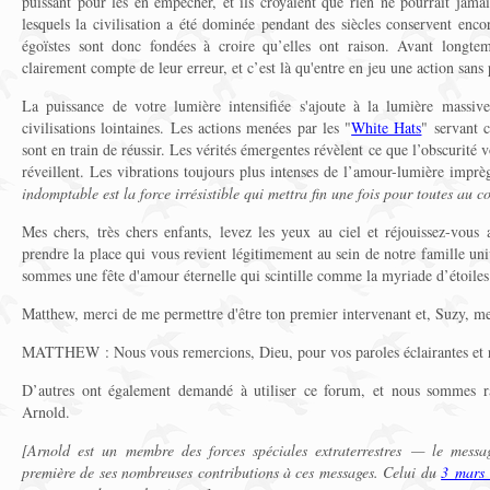
puissant pour les en empêcher, et ils croyaient que rien ne pourrait jama
lesquels la civilisation a été dominée pendant des siècles conservent enc
égoïstes sont donc fondées à croire qu’elles ont raison. Avant longtem
clairement compte de leur erreur, et c’est là qu'entre en jeu une action sans 
La puissance de votre lumière intensifiée s'ajoute à la lumière massiv
civilisations lointaines. Les actions menées par les "
White Hats
" servant 
sont en train de réussir. Les vérités émergentes révèlent ce que l’obscurité v
réveillent. Les vibrations toujours plus intenses de l’amour-lumière imp
indomptable est la force irrésistible qui mettra fin une fois pour toutes au c
Mes chers, très chers enfants, levez les yeux au ciel et réjouissez-vous
prendre la place qui vous revient légitimement au sein de notre famille u
sommes une fête d'amour éternelle qui scintille comme la myriade d’étoiles 
Matthew, merci de me permettre d'être ton premier intervenant et, Suzy, m
MATTHEW : Nous vous remercions, Dieu, pour vos paroles éclairantes et r
D’autres ont également demandé à utiliser ce forum, et nous sommes rav
Arnold.
[Arnold est un membre des forces spéciales extraterrestres — le mess
première de ses nombreuses contributions à ces messages. Celui du
3 mars