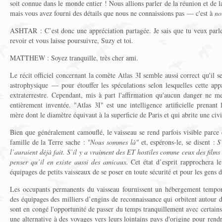
soit connue dans le monde entier ! Nous allions parler de la réunion et de la
mais vous avez fourni des détails que nous ne connaissions pas — c'est à
no
ASHTAR : C’est donc une appréciation partagée. Je sais que tu veux parler
revoir et vous laisse poursuivre, Suzy et toi.
MATTHEW : Soyez tranquille, très cher ami.
Le récit officiel concernant la comète Atlas 3I semble aussi correct qu'il 
astrophysique — pour étouffer les spéculations selon lesquelles cette app
extraterrestre. Cependant, mis à part l'affirmation qu'aucun danger ne men
entièrement inventée. "Atlas 3I" est une intelligence artificielle prenant
mère dont le diamètre équivaut à la superficie de Paris et qui abrite une civi
Bien que généralement camouflé, le vaisseau se rend parfois visible parce 
famille de la Terre sache :
"Nous sommes là"
et, espérons-le, se disent :
S
l’auraient déjà fait. S’il y a vraiment des ET hostiles comme ceux des films e
penser qu’il en existe aussi des amicaux.
Cet état d’esprit rapprochera le
équipages de petits vaisseaux de se poser en toute sécurité et pour les gens d
Les occupants permanents du vaisseau fournissent un hébergement tempora
des équipages des milliers d’engins de reconnaissance qui orbitent autour 
sont en congé l'opportunité de passer du temps tranquillement avec certai
une alternative à des voyages vers leurs lointains pays d'origine pour rendre