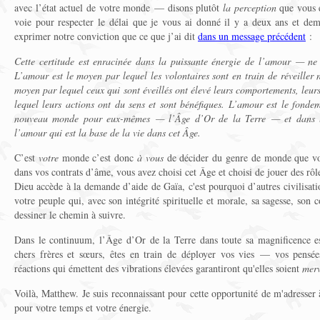
avec l’état actuel de votre monde — disons plutôt
la perception
que vous 
voie pour respecter le délai que je vous ai donné il y a deux ans et de
exprimer notre conviction que ce que j’ai dit
dans un message précédent
:
Cette certitude est enracinée dans la puissante énergie de l’amour — ne
L’amour est le moyen par lequel les volontaires sont en train de réveiller n
moyen par lequel ceux qui sont éveillés ont élevé leurs comportements, leurs 
lequel leurs actions ont du sens et sont bénéfiques. L’amour est le fondem
nouveau monde pour eux-mêmes — l’Âge d’Or de la Terre — et dans le
l’amour qui est la base de la vie dans cet Âge.
C’est
votre
monde c’est donc
à vous
de décider du genre de monde que vo
dans vos contrats d’âme, vous avez choisi cet Âge et choisi de jouer des rôles
Dieu accède à la demande d’aide de Gaïa, c'est pourquoi d’autres civilisati
votre peuple qui, avec son intégrité spirituelle et morale, sa sagesse, son c
dessiner le chemin à suivre.
Dans le continuum, l’Âge d’Or de la Terre dans toute sa magnificence 
chers frères et sœurs, êtes en train de déployer vos vies — vos pensées
réactions qui émettent des vibrations élevées garantiront qu'elles soient
merv
Voilà, Matthew. Je suis reconnaissant pour cette opportunité de m'adresser 
pour votre temps et votre énergie.