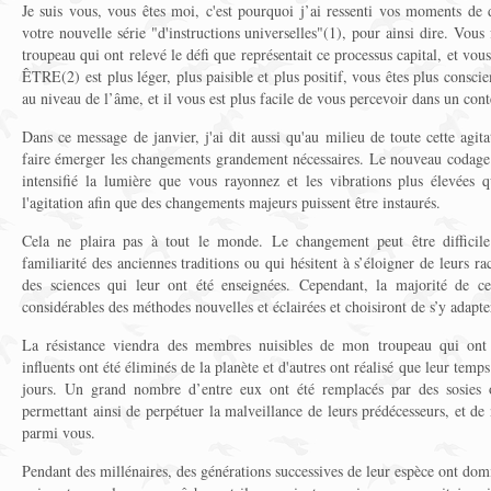
Je suis vous, vous êtes moi, c'est pourquoi j’ai ressenti vos moments de 
votre nouvelle série "d'instructions universelles"(1), pour ainsi dire. Vou
troupeau qui ont relevé le défi que représentait ce processus capital, et vou
ÊTRE(2) est plus léger, plus paisible et plus positif, vous êtes plus consc
au niveau de l’âme, et il vous est plus facile de vous percevoir dans un cont
Dans ce message de janvier, j'ai dit aussi qu'au milieu de toute cette agit
faire émerger les changements grandement nécessaires. Le nouveau codage q
intensifié la lumière que vous rayonnez et les vibrations plus élevées q
l'agitation afin que des changements majeurs puissent être instaurés.
Cela ne plaira pas à tout le monde. Le changement peut être difficile
familiarité des anciennes traditions ou qui hésitent à s’éloigner de leurs rac
des sciences qui leur ont été enseignées. Cependant,
la majorité
de ce
considérables des méthodes nouvelles et éclairées
et choisiront de s’y adapte
La résistance viendra des membres nuisibles de mon troupeau qui ont
influents ont été éliminés de la planète et d'autres ont réalisé que leur temps
jours. Un grand nombre d’entre eux ont été remplacés par des sosies o
permettant ainsi de perpétuer la malveillance de leurs prédécesseurs, et de
parmi vous.
Pendant des millénaires, des générations successives de leur espèce ont domi