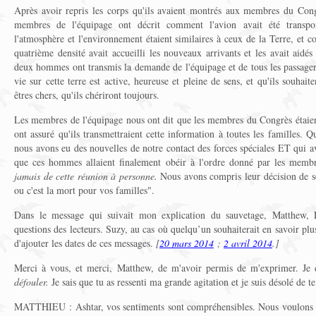
Après avoir repris les corps qu'ils avaient montrés aux membres du Congr
membres de l'équipage ont décrit comment l'avion avait été transpo
l'atmosphère et l'environnement étaient similaires à ceux de la Terre, et 
quatrième densité avait accueilli les nouveaux arrivants et les avait aidés
deux hommes ont transmis la demande de l'équipage et de tous les passagers
vie sur cette terre est active, heureuse et pleine de sens, et qu'ils souha
êtres chers, qu'ils chériront toujours.
Les membres de l'équipage nous ont dit que les membres du Congrès étaient
ont assuré qu'ils transmettraient cette information à toutes les familles. 
nous avons eu des nouvelles de notre contact des forces spéciales ET qui ava
que ces hommes allaient finalement obéir à l'ordre donné par les memb
jamais de cette réunion à personne.
Nous avons compris leur décision de se
ou c'est la mort pour vos familles".
Dans le message qui suivait mon explication du sauvetage, Matthew,
questions des lecteurs. Suzy, au cas où quelqu’un souhaiterait en savoir plus
d'ajouter les dates de ces messages.
[
20 mars 2014
;
2 avril 2014
.]
Merci à vous, et merci, Matthew, de m'avoir permis de m'exprimer. Je 
défouler.
Je sais que tu as ressenti ma grande agitation et je suis désolé de t
MATTHIEU : Ashtar, vos sentiments sont compréhensibles. Nous voulons to