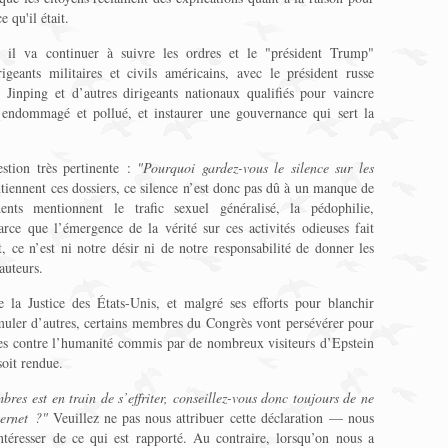
 qu'il était.
, il va continuer à suivre les ordres et le "président Trump"
igeants militaires et civils américains, avec le président russe
 Jinping et d’autres dirigeants nationaux qualifiés pour vaincre
t endommagé et pollué, et instaurer une gouvernance qui sert la
stion très pertinente :
"Pourquoi gardez-vous le silence sur les
iennent ces dossiers, ce silence n’est donc pas dû à un manque de
ents mentionnent le trafic sexuel généralisé, la pédophilie,
arce que l’émergence de la vérité sur ces activités odieuses fait
, ce n’est ni notre désir ni de notre responsabilité de donner les
auteurs.
 la Justice des États-Unis, et malgré ses efforts pour blanchir
muler d’autres, certains membres du Congrès vont persévérer pour
les contre l’humanité commis par de nombreux visiteurs d’Epstein
soit rendue.
bres est en train de s’effriter, conseillez-vous donc toujours de ne
ternet ?"
Veuillez ne pas nous attribuer cette déclaration — nous
éresser de ce qui est rapporté. Au contraire, lorsqu’on nous a