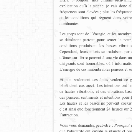
explication qu’à la sienne, je vais donc a
fréquences sont élevées ; plus les fréquence
et les conditions qui règnent dans v
dominantes.
Les corps sont de l’énergie, et les membre
se démènent partout pour semer la peur,
conditions produisent les basses vibrat
Cependant, leurs efforts se traduisent par
d’âmes sur Terre pensent à une vie dans un 
dirigeants sont honorables, où l’informati
L’énergie de ces innombrables pensées et se
Et non seulement ces âmes veulent ce 
bénéficient eux aussi. Les intentions ont le
de hautes vibrations, et des vibrations bas
des pensées, sentiments et intentions pour 
Les hautes et les basses ne peuvent coexis
c’est ainsi que fonctionnent 24 heures sur 2
l’attraction.
Vous vous demandez peut-être :
Pourquoi c
que l'obscurité eut envahi la planète et opp