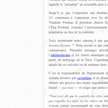
laquelle le "président" ne ressemble plus à ce
Jusqu’à ce que l’imposteur soit destitué
(2) continuera à s’entretenir avec les dir
Vladimir Poutine, le président chinois Xi
l’État Profond, restaurer l’environnemen
population au lieu de la contrôler.
Voici maintenant notre réponse à une que
dossiers Epstein ?"
Nous savons ce que cont
connaissance. Plusieurs messages précéd
l’
adrénochrome
et les rituels sataniques p
partie du nettoyage de la Terre. Cependant
détails de ces activités ou de nommer leurs 
C’est la responsabilité du Département de
certains dossiers par
caviardage
et en dissi
obtenir des preuves des crimes inqualifiab
Island —
pas tous
— et exiger que justice 
"Vous avez dit que le contrôle des êtres som
pas regarder les infos ou les vidéos sur In
n’avons jamais recommandé de vous désint