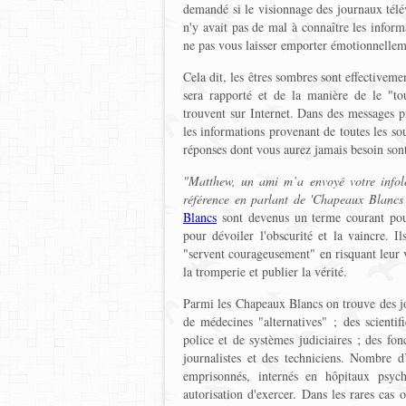
demandé si le visionnage des journaux télé
n'y avait pas de mal à connaître les inform
ne pas vous laisser emporter émotionnellem
Cela dit, les êtres sombres sont effectiveme
sera rapporté et de la manière de le "tou
trouvent sur Internet. Dans des messages p
les informations provenant de toutes les s
réponses dont vous aurez jamais besoin son
"Matthew, un ami m’a envoyé votre infole
référence en parlant de 'Chapeaux Blancs 
Blancs
sont devenus un terme courant pour
pour dévoiler l'obscurité et la vaincre. I
"servent courageusement" en risquant leur 
la tromperie et publier la vérité.
Parmi les Chapeaux Blancs on trouve des jou
de médecines "alternatives" ; des scientif
police et de systèmes judiciaires ; des fo
journalistes et des techniciens. Nombre d
emprisonnés, internés en hôpitaux psychi
autorisation d'exercer. Dans les rares cas o