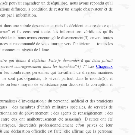
visés pouvait engendrer un déséquilibre, nous avons répondu qu'il
ations diffusées, à condition de rester un simple observateur et de
ent par l’information.
nt dans une spirale descendante, mais ils décident encore de ce qui
rner" et ils censurent toutes les informations véridiques qu’ils
récédents, nous avons encouragé le discernement(3) envers toutes
ources et recommandé de vous tourner vers l’intérieur — toutes les
t connues au niveau de l’âme.
ttre qui donne à réfléchir. Puis-je demander à qui Dieu faisait
servant courageusement dans les tranchées'(4) ?"
Les
Chapeaux
 les nombreuses personnes qui travaillent de diverses manières
ls ne sont pas organisés, ils vivent partout dans le monde(5), et
vie ou leurs moyens de subsistance pour découvrir la corruption et
rnalistes d’investigation ; du personnel médical et des praticiens
iques ; des membres d’unités militaires spéciales, de services de
nctionnaires de gouvernement ; des agents de renseignement ; des
’entre eux ont malheureusement été assassinés. D'autres ont été
atriques, discrédités professionnellement et/ou privés de leur
ù une déclaration officielle est faite, elle affirme que la personne