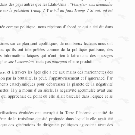
 dans des pays autres que les États-Unis :
"Pourriez-vous demander
e sur le président Trump ? Y a-t-il un faux Trump ? Si oui, où est
étée comme politique, nous répétons d’abord ce qui a été dit dans
s âmes sur ce plan sont apolitiques, de nombreux lecteurs nous ont
tes qu’ils ont interprétées comme de la politique partisane, des
des informations laïques qui n’ont rien à faire dans des messages
r plus
sur l’ascension,
mais pas
pourquoi
elle se produit.
nce,
et à travers les âges elle a été aux mains des marionnettes des
tion par la brutalité, la peur, l’appauvrissement et l’ignorance. Par
ents cataclysmiques pour débarrasser la planète de la négativité
ettes. Il y a moins d’un siècle, la négativité accumulée avait une
 qui approchait du point où elle allait basculer dans l'espace et se
ivilisations évoluées ont envoyé à la Terre l’énorme quantité de
érer de la troisième densité profonde dans laquelle elle avait été
ue des générations de dirigeants politiques agissaient avec des