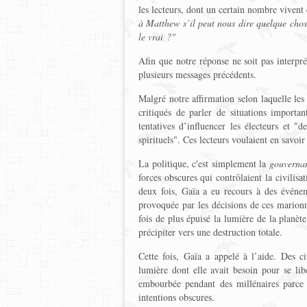
les lecteurs, dont un certain nombre vivent
à Matthew s’il peut nous dire quelque chos
le vrai ?"
Afin que notre réponse ne soit pas interpr
plusieurs messages précédents.
Malgré notre affirmation selon laquelle le
critiqués de parler de situations importan
tentatives d’influencer les électeurs et "
spirituels". Ces lecteurs voulaient en savoi
La politique, c'est simplement la
gouverna
forces obscures qui contrôlaient la civilisa
deux fois, Gaïa a eu recours à des événem
provoquée par les décisions de ces marionn
fois de plus épuisé la lumière de la planète
précipiter vers une destruction totale.
Cette fois, Gaïa a appelé à l’aide. Des c
lumière dont elle avait besoin pour se lib
embourbée pendant des millénaires parce q
intentions obscures.