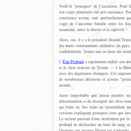
Voilà le "pourquoi" de l’ascension. Pour l
son corps planétaire ont pris naissance. Pou
conscience accrue, tant spirituellement 
s'agit de l’ancienne bataille entre les fo
satanisme, entre la liberté et la captivité !
Alors, oui, il y a le président Donald Trum
des hauts commandants militaires du pays, 
confidentielle. Seules une ou deux des nomb
L'
État Profond
a rapidement utilisé son ab
et le style oratoire de Trump — à la Mais
avec des dignitaires étrangers. Cet imposteu
de nombreuses décisions et actions "présid
monde.
Aussi improbable que puisse paraître un 
détermination
et
du désespoir des êtres som
ses traits ne Ses traits ne ressemblent 
versions expliquant pourquoi ceux qui save
Le secteur partisan d'une destitution par la
profond de déclencher un bain de sang, et 
l'homme qui incarne Trump est d'attendre q