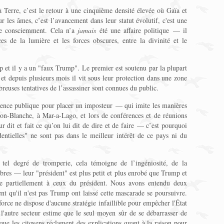
a Terre, c’est le retour à une cinquième densité élevée où Gaïa et
r les âmes, c’est l’avancement dans leur statut évolutif, c'est une
que consciemment. Cela n’a
jamais
été une affaire politique — il
rces de la lumière et les forces obscures, entre la divinité et le
p et il y a un "faux Trump". Le premier est soutenu par la plupart
et depuis plusieurs mois il vit sous leur protection dans une zone
reuses tentatives de l’assassiner sont connues du public.
sence publique pour placer un imposteur — qui imite les manières
on-Blanche, à Mar-a-Lago, et lors de conférences et de réunions
r dit et fait ce qu’on lui dit de dire et de faire — c’est pourquoi
entielles" ne sont pas dans le meilleur intérêt de ce pays ni du
tel degré de tromperie, cela témoigne de l’ingéniosité, de la
bres — leur "président" est plus petit et plus enrobé que Trump et
que partiellement à ceux du président. Nous avons entendu deux
nt qu'il n'est pas Trump ont laissé cette mascarade se poursuivre.
 force ne dispose d'aucune stratégie infaillible pour empêcher l'État
l'autre secteur estime que le seul moyen sûr de se débarrasser de
ue les citoyens réclament des explications quant à la raison pour