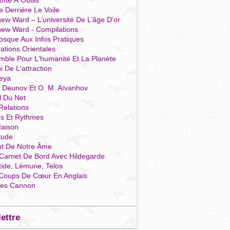
îte À Outils
e Derrière Le Voile
ew Ward – L’université De L’âge D’or
hew Ward - Compilations
osque Aux Infos Pratiques
rations Orientales
mble Pour L'humanité Et La Planète
i De L'attraction
reya
r Deunov Et O. M. Aïvanhov
l Du Net
Relations
es Et Rythmes
aison
tude
ut De Notre Âme
Carnet De Bord Avec Hildegarde
tide, Lémurie, Telos
Coups De Cœur En Anglais
res Cannon
lettre