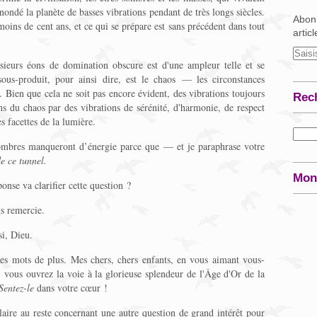
inondé la planète de basses vibrations pendant de très longs siècles.
Abonn
ins de cent ans, et ce qui se prépare est sans précédent dans tout
artic
usieurs éons de domination obscure est d'une ampleur telle et se
sous-produit, pour ainsi dire, est le chaos — les circonstances
 Bien que cela ne soit pas encore évident, des vibrations toujours
Rec
ns du chaos par des vibrations de sérénité, d'harmonie, de respect
es facettes de la lumière.
sombres manqueront d’énergie parce que — et je paraphrase votre
de ce tunnel.
Mon
nse va clarifier cette question ?
s remercie.
i, Dieu.
es mots de plus. Mes chers, chers enfants, en vous aimant vous-
, vous ouvrez la voie à la glorieuse splendeur de l'Âge d'Or de la
Sentez-le
dans votre cœur !
ire au reste concernant une autre question de grand intérêt pour