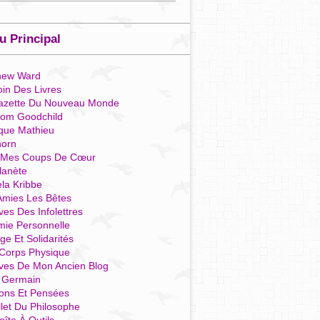
 Principal
hew Ward
in Des Livres
azette Du Nouveau Monde
som Goodchild
que Mathieu
horn
 Mes Coups De Cœur
lanète
la Kribbe
Amies Les Bêtes
ves Des Infolettres
mie Personnelle
ge Et Solidarités
Corps Physique
ives De Mon Ancien Blog
t Germain
ions Et Pensées
llet Du Philosophe