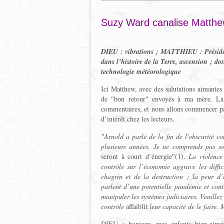
Suzy Ward canalise Matth
DIEU : vibrations ; MATTHIEU : Préside
dans l’histoire de la Terre, ascension ; d
technologie météorologique
Ici Matthew, avec des salutations aimantes
de "bon retour" envoyés à ma mère. La p
commentaires, et nous allons commencer par c
d’intérêt chez les lecteurs.
"Arnold a parlé de la fin de l'obscurité c
plusieurs années. Je ne comprends pas s
seront à court d’énergie"(1).
La violence 
contrôle sur l’économie aggrave les diffic
chagrin et de la destruction ; la peur d
parlent d’une potentielle pandémie et cont
manipuler les systèmes judiciaires. Veuillez 
contrôle
affaiblit
leur capacité de le faire.
M
DIEU : bonjour, mes enfants bien-aimés