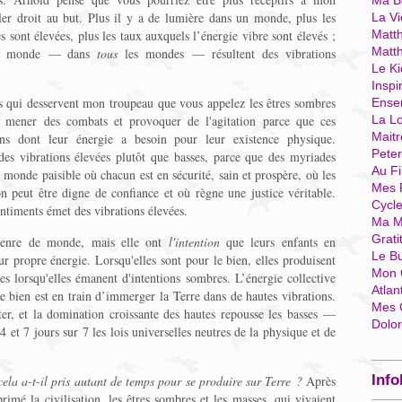
Ma Bo
ller droit au but. Plus il y a de lumière dans un monde, plus les
La Vi
s sont élevées, plus les taux auxquels l’énergie vibre sont élevés ;
Matth
Matt
otre monde — dans
tous
les mondes — résultent des vibrations
Le Ki
Inspi
s qui desservent mon troupeau que vous appelez les êtres sombres
Ense
 mener des combats et provoquer de l'agitation parce que ces
La Lo
Mait
ions dont leur énergie a besoin pour leur existence physique.
Pete
 des vibrations élevées plutôt que basses, parce que des myriades
Au Fi
monde paisible où chacun est en sécurité, sain et prospère, où les
Mes 
on peut être digne de confiance et où règne une justice véritable.
Cycl
ntiments émet des vibrations élevées.
Ma M
Grati
genre de monde, mais elle ont
l'intention
que leurs enfants en
Le B
ur propre énergie. Lorsqu'elles sont pour le bien, elles produisent
Mon 
ses lorsqu'elles émanent d'intentions sombres. L’énergie collective
Atlan
le bien est en train d’immerger la Terre dans de hautes vibrations.
Mes 
ter, et la domination croissante des hautes repousse les basses —
Dolo
4 et 7 jours sur 7 les lois universelles neutres de la physique et de
Info
ela a-t-il pris autant de temps pour se produire sur Terre ?
Après
rimé la civilisation, les êtres sombres et les masses, qui vivaient