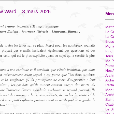
ew Ward – 3 mars 2026
Menu
nt Trump, imposture Trump ; politique
Matt
ossiers Epstein ; journaux télévisés ; Chapeaux Blancs ;
Le Co
La G
Blos
 de toutes les âmes sur ce plan. Merci pour les nombreux souhaits
Moni
lupart des e-mails incluaient également des questions et des
Find
elui qui est le plus explicite quant au sujet qui a suscité le plus
Tous
Ma P
Pame
omme d'une certitude et il semblait que c'était imminent, pas dans
Nos 
on raisonnement selon lequel c’est parce que
"les êtres sombres
Archi
et la souffrance qu’ils provoquent ne cesse d'augmenter ; leur
Alchi
ultés ; les combats qu’ils initient causent encore des morts, du
Parta
’une Troisième Guerre mondiale nucléaire se répand partout. Ils
Mon 
inuent de corrompre les gouvernements, de cacher la vérité et de
Arch
s'il vous plaît expliquer pourquoi tout ce qu’ils font pour garder le
Sain
Citat
erci."
Le Bi
. Arnold pense que vous pourriez être plus réceptifs à mon