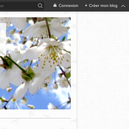
Connexion
+
Créer mon blog
e