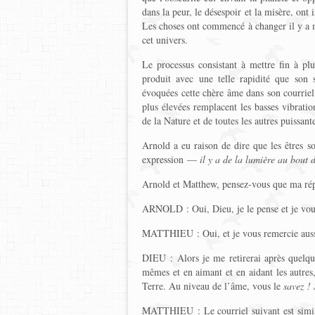
dans la peur, le désespoir et la misère, ont 
Les choses ont commencé à changer il y a mo
cet univers.
Le processus consistant à mettre fin à pl
produit avec une telle rapidité que son 
évoquées cette chère âme dans son courriel.
plus élevées remplacent les basses vibratio
de la Nature et de toutes les autres puissant
Arnold a eu raison de dire que les êtres 
expression —
il y a de la lumière au bout 
Arnold et Matthew, pensez-vous que ma répo
ARNOLD : Oui, Dieu, je le pense et je vou
MATTHIEU : Oui, et je vous remercie auss
DIEU : Alors je me retirerai après quelqu
mêmes et en aimant et en aidant les autres
Terre. Au niveau de l’âme, vous le
savez !
MATTHIEU : Le courriel suivant est simila