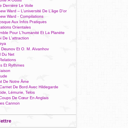
îte À Outils
e Derrière Le Voile
ew Ward – L’université De L’âge D’or
hew Ward - Compilations
osque Aux Infos Pratiques
rations Orientales
mble Pour L'humanité Et La Planète
i De L'attraction
reya
r Deunov Et O. M. Aïvanhov
l Du Net
Relations
es Et Rythmes
aison
tude
ut De Notre Âme
Carnet De Bord Avec Hildegarde
tide, Lémurie, Telos
Coups De Cœur En Anglais
res Cannon
lettre