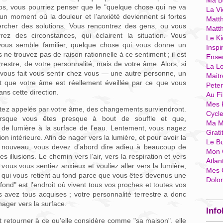
Ma Bo
s, vous pourriez penser que le "quelque chose qui ne va
La Vi
 un moment où la douleur et l’anxiété deviennent si fortes
Matth
cher des solutions. Vous rencontrez des gens, ou vous
Matt
ez des circonstances, qui éclairent la situation. Vous
Le Ki
vous semble familier, quelque chose qui vous donne un
Inspi
 ne trouvez pas de raison rationnelle à ce sentiment ; il est
Ense
errestre, de votre personnalité, mais de votre âme. Alors, si
La Lo
vous fait vous sentir chez vous — une autre personne, un
Mait
t que votre âme est réellement éveillée par ce que vous
Pete
ns cette direction.
Au Fi
Mes 
ntez appelés par votre âme, des changements surviendront.
Cycl
rsque vous êtes presque à bout de souffle et que,
Ma M
de lumière à la surface de l’eau. Lentement, vous nagez
Grati
ion intérieure. Afin de nager vers la lumière, et pour avoir la
Le B
 à nouveau, vous devez d’abord dire adieu à beaucoup de
Mon 
es illusions. Le chemin vers l’air, vers la respiration et vers
Atlan
 vous vous sentiez anxieux et vouliez aller vers la lumière,
Mes 
 qui vous retient au fond parce que vous êtes devenus une
Dolo
 fond" est l’endroit où vivent tous vos proches et toutes vos
s avez tous acquises ; votre personnalité terrestre a donc
ager vers la surface.
Info
t retourner à ce qu’elle considère comme "sa maison", elle