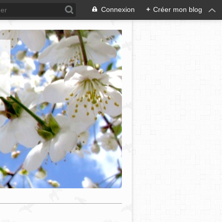
Connexion
+
Créer mon blog
e