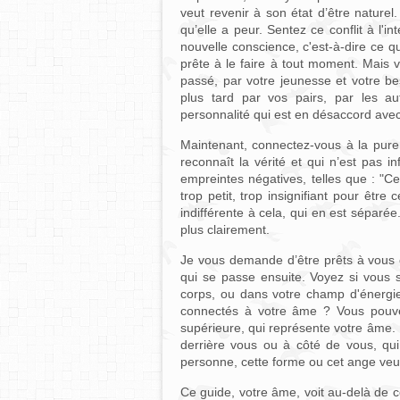
veut revenir à son état d’être naturel.
qu’elle a peur. Sentez ce conflit à l'i
nouvelle conscience, c'est-à-dire ce q
prête à le faire à tout moment. Mais 
passé, par votre jeunesse et votre be
plus tard par vos pairs, par les a
personnalité qui est en désaccord ave
Maintenant, connectez-vous à la pure
reconnaît la vérité et qui n’est pas i
empreintes négatives, telles que : "Ce
trop petit, trop insignifiant pour être
indifférente à cela, qui en est séparée.
plus clairement.
Je vous demande d’être prêts à vous con
qui se passe ensuite. Voyez si vous s
corps, ou dans votre champ d'énergie.
connectés à votre âme ? Vous pouve
supérieure, qui représente votre âme.
derrière vous ou à côté de vous, qui
personne, cette forme ou cet ange veu
Ce guide, votre âme, voit au-delà de ce