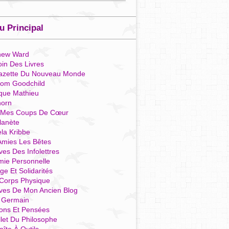
 Principal
hew Ward
in Des Livres
azette Du Nouveau Monde
som Goodchild
que Mathieu
horn
 Mes Coups De Cœur
lanète
la Kribbe
Amies Les Bêtes
ves Des Infolettres
mie Personnelle
ge Et Solidarités
Corps Physique
ives De Mon Ancien Blog
t Germain
ions Et Pensées
llet Du Philosophe