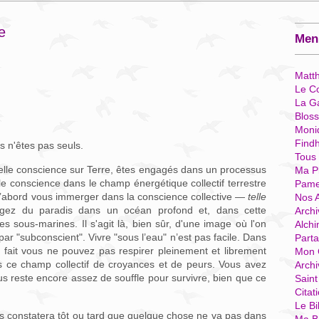
e
Menu
Matt
Le Co
La G
Blos
Moni
Find
s n'êtes pas seuls.
Tous
elle conscience sur Terre, êtes engagés dans un processus
Ma P
e conscience dans le champ énergétique collectif terrestre
Pame
d’abord vous immerger dans la conscience collective —
telle
Nos 
ez du paradis dans un océan profond et, dans cette
Archi
 sous-marines. Il s'agit là, bien sûr, d'une image où l'on
Alchi
ar "subconscient". Vivre "sous l’eau" n’est pas facile. Dans
Parta
 fait vous ne pouvez pas respirer pleinement et librement
Mon 
s ce champ collectif de croyances et de peurs. Vous avez
Arch
ous reste encore assez de souffle pour survivre, bien que ce
Sain
Citat
Le Bi
us constatera tôt ou tard que quelque chose ne va pas dans