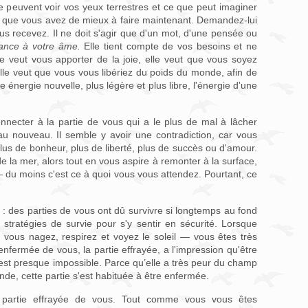
e peuvent voir vos yeux terrestres et ce que peut imaginer
ce que vous avez de mieux à faire maintenant. Demandez-lui
ous recevez. Il ne doit s'agir que d'un mot, d'une pensée ou
iance à votre âme.
Elle tient compte de vos besoins et ne
veut vous apporter de la joie, elle veut que vous soyez
 Elle veut que vous vous libériez du poids du monde, afin de
 énergie nouvelle, plus légère et plus libre, l'énergie d'une
necter à la partie de vous qui a le plus de mal à lâcher
 au nouveau. Il semble y avoir une contradiction, car vous
plus de bonheur, plus de liberté, plus de succès ou d'amour.
e la mer, alors tout en vous aspire à remonter à la surface,
 du moins c'est ce à quoi vous vous attendez. Pourtant, ce
: des parties de vous ont dû survivre si longtemps au fond
stratégies de survie pour s'y sentir en sécurité. Lorsque
vous nagez, respirez et voyez le soleil — vous êtes très
 enfermée de vous, la partie effrayée, a l'impression qu'être
 est presque impossible. Parce qu’elle a très peur du champ
onde, cette partie s'est habituée à être enfermée.
 partie effrayée de vous. Tout comme vous vous êtes