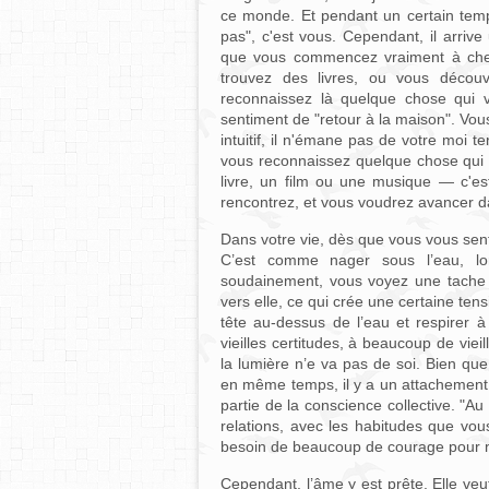
ce monde. Et pendant un certain temp
pas", c'est vous. Cependant, il arrive
que vous commencez vraiment à cher
trouvez des livres, ou vous découvr
reconnaissez là quelque chose qui 
sentiment de "retour à la maison". Vous
intuitif, il n'émane pas de votre moi t
vous reconnaissez quelque chose qui 
livre, un film ou une musique — c'es
rencontrez, et vous voudrez avancer da
Dans votre vie, dès que vous vous se
C’est comme nager sous l’eau, lo
soudainement, vous voyez une tache 
vers elle, ce qui crée une certaine tens
tête au-dessus de l’eau et respirer
vieilles certitudes, à beaucoup de vieill
la lumière n’e va pas de soi. Bien que
en même temps, il y a un attachement
partie de la conscience collective. "Au
relations, avec les habitudes que vou
besoin de beaucoup de courage pour n
Cependant, l’âme y est prête. Elle veu