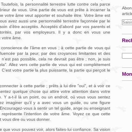
 Toutefois, la personnalité terrestre lutte contre cela parce
Abonn
ntérieur de vous. Une partie de vous est prête à incarner la
artic
ue votre âme veut apporter et souhaite être. Votre âme est
vous avez aussi une personnalité terrestre façonnée par le
soin d’être acceptés. Acceptés d’abord par vos parents et
utorités, par vos employeurs. Il y a donc en vous une
c votre âme.
Rec
 conscience de l’âme en vous ; à cette partie de vous qui
nfluencée par la peur, par des croyances limitantes et des
 n’est pas possible, cela ne devrait pas être ; non, je suis
 cela". Allez vers cette partie de vous qui est complétement
 C’est votre partie la plus puissante, la partie qui perçoit le
Mon
necter à cette partie ; prêts à lui dire "oui", et à voir ce
entez quelque chose qui attire votre attention dans votre
 Y a-t-il là un point, ou un endroit, où vous vous sentez
z imaginer qu’il y a avec vous un guide, ou une figure
 Encouragez-vous à sentir un tel guide, ange ou enseignant
 représente l’intention de votre âme. Voyez ce que cette
t vous dire ou vous donner.
 que vous pouvez voir, alors faites-lui confiance. Sa vision