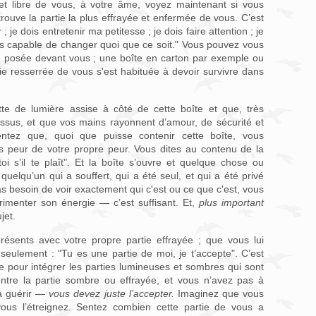
 et libre de vous, à votre âme, voyez maintenant si vous
rouve la partie la plus effrayée et enfermée de vous. C’est
; je dois entretenir ma petitesse ; je dois faire attention ; je
pas capable de changer quoi que ce soit." Vous pouvez vous
te posée devant vous ; une boîte en carton par exemple ou
ie resserrée de vous s'est habituée à devoir survivre dans
te de lumière assise à côté de cette boîte et que, très
sus, et que vos mains rayonnent d’amour, de sécurité et
ntez que, quoi que puisse contenir cette boîte, vous
as peur de votre propre peur. Vous dites au contenu de la
oi s’il te plaît". Et la boîte s’ouvre et quelque chose ou
uelqu’un qui a souffert, qui a été seul, et qui a été privé
as besoin de voir exactement qui c'est ou ce que c'est, vous
imenter son énergie — c’est suffisant. Et,
plus important
jet.
présents avec votre propre partie effrayée ; que vous lui
seulement : "Tu es une partie de moi, je t’accepte". C’est
e pour intégrer les parties lumineuses et sombres qui sont
ntre la partie sombre ou effrayée, et vous n’avez pas à
la guérir —
vous devez juste l’accepter.
Imaginez que vous
vous l’étreignez. Sentez combien cette partie de vous a