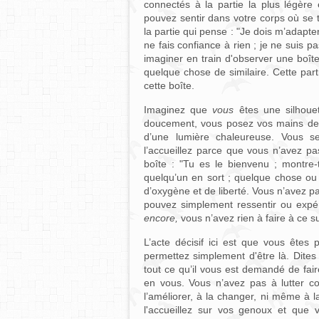
connectés à la partie la plus légère
pouvez sentir dans votre corps où se t
la partie qui pense : "Je dois m’adapter 
ne fais confiance à rien ; je ne suis 
imaginer en train d'observer une boî
quelque chose de similaire. Cette part
cette boîte.
Imaginez que
vous
êtes une silhouet
doucement, vous posez vos mains des
d’une lumière chaleureuse. Vous se
l’accueillez parce que vous n’avez p
boîte : "Tu es le bienvenu ; montre-t
quelqu’un en sort ; quelque chose ou q
d’oxygène et de liberté. Vous n’avez p
pouvez simplement ressentir ou expér
encore,
vous n’avez rien à faire à ce su
L’acte décisif ici est que vous êtes 
permettez simplement d'être là. Dites 
tout ce qu’il vous est demandé de fair
en vous. Vous n’avez pas à lutter co
l’améliorer, à la changer, ni même à 
l'accueillez sur vos genoux et que 