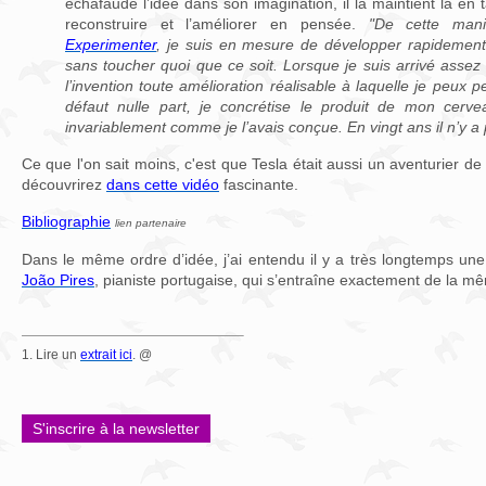
échafaudé l’idée dans son imagination, il la maintient là en
reconstruire et l’améliorer en pensée.
"De cette maniè
Experimenter
, je suis en mesure de développer rapidement
sans toucher quoi que ce soit. Lorsque je suis arrivé assez 
l’invention toute amélioration réalisable à laquelle je peux 
défaut nulle part, je concrétise le produit de mon cerve
invariablement comme je l’avais conçue. En vingt ans il n’y a
Ce que l'on sait moins, c'est que Tesla était aussi un aventurier 
découvrirez
dans cette vidéo
fascinante.
Bibliographie
lien partenaire
Dans le même ordre d’idée, j’ai entendu il y a très longtemps un
João Pires
, pianiste portugaise, qui s’entraîne exactement de la 
1. Lire un
extrait ici
. @
S'inscrire à la newsletter