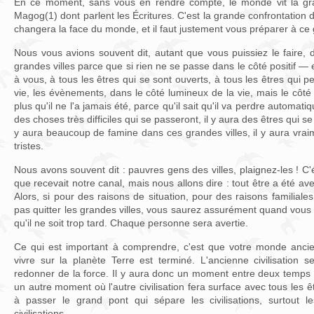
En ce moment, sans vous en rendre compte, le monde vit la gr
Magog(1) dont parlent les Écritures. C'est la grande confrontation 
changera la face du monde, et il faut justement vous préparer à c
Nous vous avions souvent dit, autant que vous puissiez le faire, de 
grandes villes parce que si rien ne se passe dans le côté positif — 
à vous, à tous les êtres qui se sont ouverts, à tous les êtres qui p
vie, les évènements, dans le côté lumineux de la vie, mais le côté
plus qu'il ne l'a jamais été, parce qu'il sait qu'il va perdre automat
des choses très difficiles qui se passeront, il y aura des êtres qui se 
y aura beaucoup de famine dans ces grandes villes, il y aura vra
tristes.
Nous avons souvent dit : pauvres gens des villes, plaignez-les ! C
que recevait notre canal, mais nous allons dire : tout être a été avert
Alors, si pour des raisons de situation, pour des raisons familial
pas quitter les grandes villes, vous saurez assurément quand vous 
qu'il ne soit trop tard. Chaque personne sera avertie.
Ce qui est important à comprendre, c'est que votre monde ancien
vivre sur la planète Terre est terminé. L'ancienne civilisation 
redonner de la force. Il y aura donc un moment entre deux temps où
un autre moment où l'autre civilisation fera surface avec tous les 
à passer le grand pont qui sépare les civilisations, surtout l
civilisations.