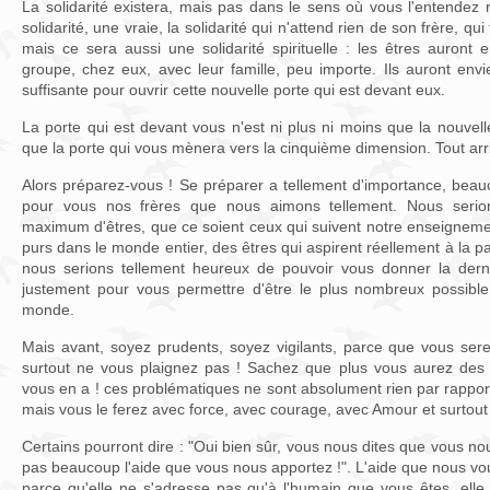
La solidarité existera, mais pas dans le sens où vous l'entendez
solidarité, une vraie, la solidarité qui n'attend rien de son frère, qu
mais ce sera aussi une solidarité spirituelle : les êtres auront 
groupe, chez eux, avec leur famille, peu importe. Ils auront envie
suffisante pour ouvrir cette nouvelle porte qui est devant eux.
La porte qui est devant vous n'est ni plus ni moins que la nouvell
que la porte qui vous mènera vers la cinquième dimension. Tout arri
Alors préparez-vous ! Se préparer a tellement d'importance, bea
pour vous nos frères que nous aimons tellement. Nous serio
maximum d'êtres, que ce soient ceux qui suivent notre enseigneme
purs dans le monde entier, des êtres qui aspirent réellement à la pa
nous serions tellement heureux de pouvoir vous donner la derni
justement pour vous permettre d'être le plus nombreux possib
monde.
Mais avant, soyez prudents, soyez vigilants, parce que vous se
surtout ne vous plaignez pas ! Sachez que plus vous aurez des 
vous en a ! ces problématiques ne sont absolument rien par rappor
mais vous le ferez avec force, avec courage, avec Amour et surtout
Certains pourront dire : "Oui bien sûr, vous nous dites que vous n
pas beaucoup l'aide que vous nous apportez !". L'aide que nous vo
parce qu'elle ne s'adresse pas qu'à l'humain que vous êtes, elle