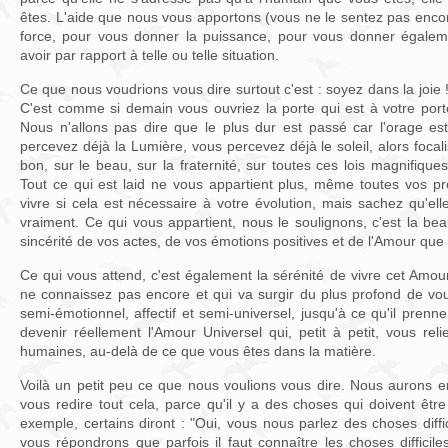
êtes. L'aide que nous vous apportons (vous ne le sentez pas encor
force, pour vous donner la puissance, pour vous donner égaleme
avoir par rapport à telle ou telle situation.
Ce que nous voudrions vous dire surtout c'est : soyez dans la joie 
C'est comme si demain vous ouvriez la porte qui est à votre port
Nous n'allons pas dire que le plus dur est passé car l'orage est
percevez déjà la Lumière, vous percevez déjà le soleil, alors foca
bon, sur le beau, sur la fraternité, sur toutes ces lois magnifiques,
Tout ce qui est laid ne vous appartient plus, même toutes vos 
vivre si cela est nécessaire à votre évolution, mais sachez qu'el
vraiment. Ce qui vous appartient, nous le soulignons, c'est la beauté
sincérité de vos actes, de vos émotions positives et de l'Amour que 
Ce qui vous attend, c'est également la sérénité de vivre cet Amo
ne connaissez pas encore et qui va surgir du plus profond de v
semi-émotionnel, affectif et semi-universel, jusqu'à ce qu'il pren
devenir réellement l'Amour Universel qui, petit à petit, vous rel
humaines, au-delà de ce que vous êtes dans la matière.
Voilà un petit peu ce que nous voulions vous dire. Nous aurons e
vous redire tout cela, parce qu'il y a des choses qui doivent êt
exemple, certains diront : "Oui, vous nous parlez des choses diffic
vous répondrons que parfois il faut connaître les choses difficil