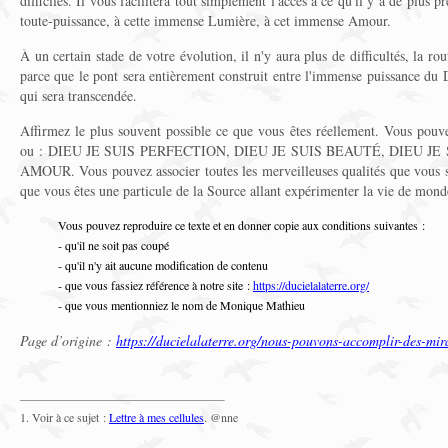
difficiles. Il vous facilitera tout simplement l'accès à ce qu'il y a de plus pr
toute-puissance, à cette immense Lumière, à cet immense Amour.
À un certain stade de votre évolution, il n'y aura plus de difficultés, la rou
parce que le pont sera entièrement construit entre l'immense puissance du 
qui sera transcendée.
Affirmez le plus souvent possible ce que vous êtes réellement. Vous p
ou : DIEU JE SUIS PERFECTION, DIEU JE SUIS BEAUTÉ, DIEU JE
AMOUR. Vous pouvez associer toutes les merveilleuses qualités que vous 
que vous êtes une particule de la Source allant expérimenter la vie de mon
Vous pouvez reproduire ce texte et en donner copie aux conditions suivantes :
- qu'il ne soit pas coupé
- qu'il n'y ait aucune modification de contenu
- que vous fassiez référence à notre site :
https://ducielalaterre.org/
- que vous mentionniez le nom de Monique Mathieu
Page d’origine :
https://ducielalaterre.org/nous-pouvons-accomplir-des-mira
1. Voir à ce sujet :
Lettre à mes cellules
. @nne