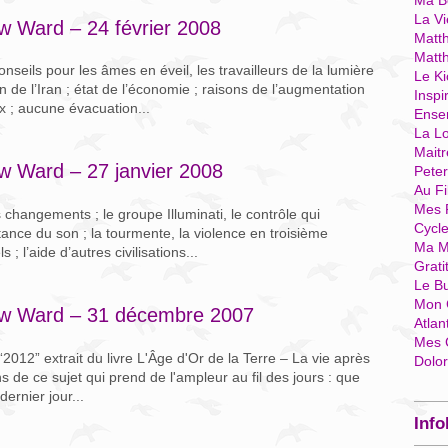
Ma Bo
La Vi
w Ward – 24 février 2008
Matth
Matt
onseils pour les âmes en éveil, les travailleurs de la lumière
Le Ki
 de l’Iran ; état de l’économie ; raisons de l’augmentation
Inspi
x ; aucune évacuation...
Ense
La Lo
Mait
w Ward – 27 janvier 2008
Pete
Au Fi
Mes 
 changements ; le groupe Illuminati, le contrôle qui
Cycl
ortance du son ; la tourmente, la violence en troisième
Ma M
; l’aide d’autres civilisations...
Grati
Le B
Mon 
ew Ward – 31 décembre 2007
Atlan
Mes 
2012” extrait du livre L'Âge d'Or de la Terre – La vie après
Dolo
s de ce sujet qui prend de l'ampleur au fil des jours : que
ernier jour...
Info