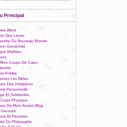
 Principal
hew Ward
in Des Livres
azette Du Nouveau Monde
som Goodchild
que Mathieu
horn
 Mes Coups De Cœur
lanète
la Kribbe
Amies Les Bêtes
ves Des Infolettres
mie Personnelle
ge Et Solidarités
Corps Physique
ives De Mon Ancien Blog
t Germain
ions Et Pensées
llet Du Philosophe