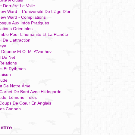
îte À Outils
e Derrière Le Voile
ew Ward – L’université De L’âge D’or
hew Ward - Compilations
osque Aux Infos Pratiques
rations Orientales
mble Pour L'humanité Et La Planète
i De L'attraction
reya
r Deunov Et O. M. Aïvanhov
l Du Net
Relations
es Et Rythmes
aison
tude
ut De Notre Âme
Carnet De Bord Avec Hildegarde
tide, Lémurie, Telos
Coups De Cœur En Anglais
res Cannon
lettre