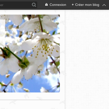
Connexion
+
Créer mon blog
e