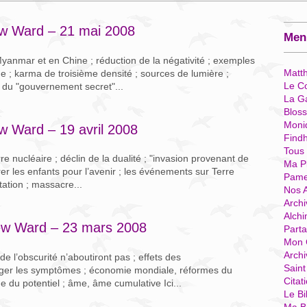
ew Ward – 21 mai 2008
Menu
yanmar et en Chine ; réduction de la négativité ; exemples
Matt
e ; karma de troisième densité ; sources de lumière ;
Le Co
 du "gouvernement secret"...
La G
Blos
Moni
w Ward – 19 avril 2008
Find
Tous
 nucléaire ; déclin de la dualité ; "invasion provenant de
Ma P
er les enfants pour l’avenir ; les événements sur Terre
Pame
station ; massacre...
Nos 
Archi
Alchi
ew Ward – 23 mars 2008
Parta
Mon 
Arch
de l’obscurité n’aboutiront pas ; effets des
Sain
ager les symptômes ; économie mondiale, réformes du
Citat
e du potentiel ; âme, âme cumulative Ici...
Le Bi