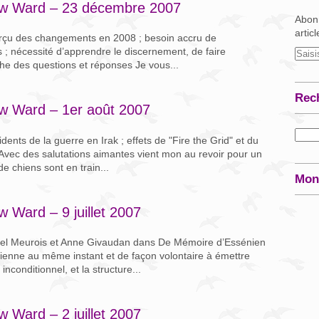
ew Ward – 23 décembre 2007
Abonn
artic
erçu des changements en 2008 ; besoin accru de
s ; nécessité d’apprendre le discernement, de faire
oche des questions et réponses Je vous...
Rec
w Ward – 1er août 2007
dents de la guerre en Irak ; effets de "Fire the Grid" et du
vec des salutations aimantes vient mon au revoir pour un
e chiens sont en train...
Mon
 Ward – 9 juillet 2007
aniel Meurois et Anne Givaudan dans De Mémoire d’Essénien
ienne au même instant et de façon volontaire à émettre
nconditionnel, et la structure...
 Ward – 2 juillet 2007