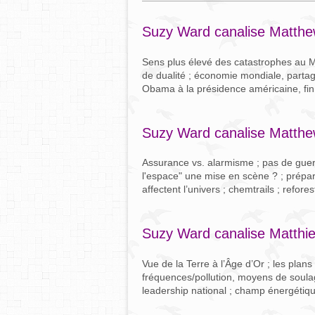
Suzy Ward canalise Matth
Sens plus élevé des catastrophes au M
de dualité ; économie mondiale, partag
Obama à la présidence américaine, fin
Suzy Ward canalise Matthe
Assurance vs. alarmisme ; pas de guerre
l'espace" une mise en scène ? ; prépar
affectent l’univers ; chemtrails ; refore
Suzy Ward canalise Matthi
Vue de la Terre à l’Âge d’Or ; les plans 
fréquences/pollution, moyens de soul
leadership national ; champ énergétiqu