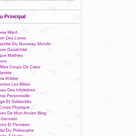
 Principal
hew Ward
in Des Livres
azette Du Nouveau Monde
som Goodchild
que Mathieu
horn
 Mes Coups De Cœur
lanète
la Kribbe
Amies Les Bêtes
ves Des Infolettres
mie Personnelle
ge Et Solidarités
Corps Physique
ives De Mon Ancien Blog
t Germain
ions Et Pensées
llet Du Philosophe