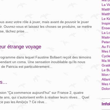
Ma Bo
La Vi
Matth
Matt
Le Ki
us avez votre rôle à jouer, mais avant de pouvoir le jouer
Inspi
. Ouvrez-vous et laissez les choses se produire, se mettre
Ense
se, lâchez prise....
La Lo
Mait
Pete
leur étrange voyage
Au Fi
Mes 
Cycl
programme dans lequel Faustine Bollaert reçoit des témoins
Ma M
endant un coma. Une sensation inoubliable qu'ils nous
Grati
 de Patricia est particulièrement...
Le B
Mon 
Atlan
ves…
Mes 
Dolo
ssion "Ça commence aujourd'hui" sur France 2, quatre
e ans, qui s'autorisent enfin à réaliser leurs rêves… Quel
e pas les Ami(e)s ? Ce rêve...
Info