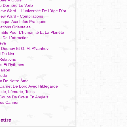
îte À Outils
e Derrière Le Voile
ew Ward – L’université De L’âge D’or
hew Ward - Compilations
osque Aux Infos Pratiques
rations Orientales
mble Pour L'humanité Et La Planète
i De L'attraction
reya
r Deunov Et O. M. Aïvanhov
l Du Net
Relations
es Et Rythmes
aison
tude
ut De Notre Âme
Carnet De Bord Avec Hildegarde
tide, Lémurie, Telos
Coups De Cœur En Anglais
res Cannon
lettre