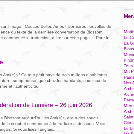
Menu
z sur l'image ! Coucou Belles Âmes ! Dernières nouvelles du
Matt
bsence du texte de la dernière conversation de Blossom
Le Co
et commencé la traduction, à lire sur cette page . - Pour le
La G
Blos
Moni
Find
rre…
Tous
Ma P
 Ami(e)s ! Ce tout petit pays de trois millions d'habitants
Pame
 nature, somptueuse, que chez les habitants, soucieux de
Nos 
me et l'authenticité...
Archi
Alchi
Parta
ération de Lumière – 26 juin 2026
Mon 
Arch
Sain
 de Blossom aujourd'hui les Ami(e)s, elle a des soucis
Citat
ndé le script et commencé à le traduire ci-dessous. Voici
Le Bi
ais. Si vous lisez l'anglais...