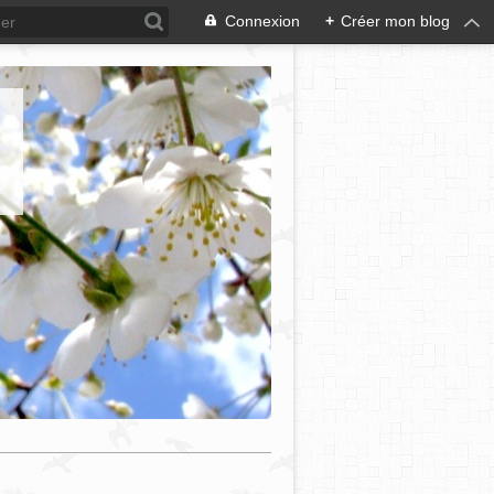
Connexion
+
Créer mon blog
e