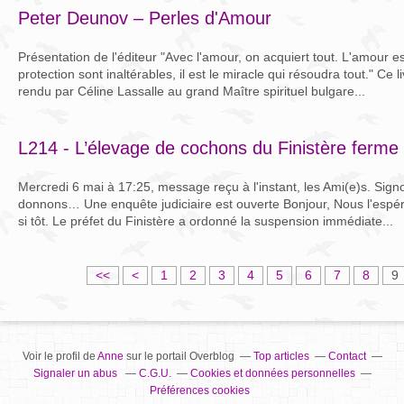
Peter Deunov – Perles d'Amour
Présentation de l'éditeur "Avec l'amour, on acquiert tout. L'amour es
protection sont inaltérables, il est le miracle qui résoudra tout." Ce
rendu par Céline Lassalle au grand Maître spirituel bulgare...
L214 - L’élevage de cochons du Finistère ferme 
Mercredi 6 mai à 17:25, message reçu à l'instant, les Ami(e)s. Signon
donnons… Une enquête judiciaire est ouverte Bonjour, Nous l'espér
si tôt. Le préfet du Finistère a ordonné la suspension immédiate...
<<
<
1
2
3
4
5
6
7
8
9
Voir le profil de
Anne
sur le portail Overblog
Top articles
Contact
Signaler un abus
C.G.U.
Cookies et données personnelles
Préférences cookies