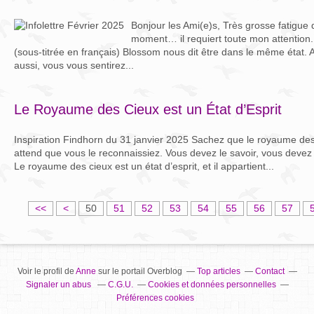
Bonjour les Ami(e)s, Très grosse fatigu
moment… il requiert toute mon attention.
(sous-titrée en français) Blossom nous dit être dans le même état. A
aussi, vous vous sentirez...
Le Royaume des Cieux est un État d’Esprit
Inspiration Findhorn du 31 janvier 2025 Sachez que le royaume des ci
attend que vous le reconnaissiez. Vous devez le savoir, vous devez y
Le royaume des cieux est un état d’esprit, et il appartient...
1
2
3
4
<<
<
50
51
52
53
54
55
56
57
0
0
0
0
Voir le profil de
Anne
sur le portail Overblog
Top articles
Contact
Signaler un abus
C.G.U.
Cookies et données personnelles
Préférences cookies